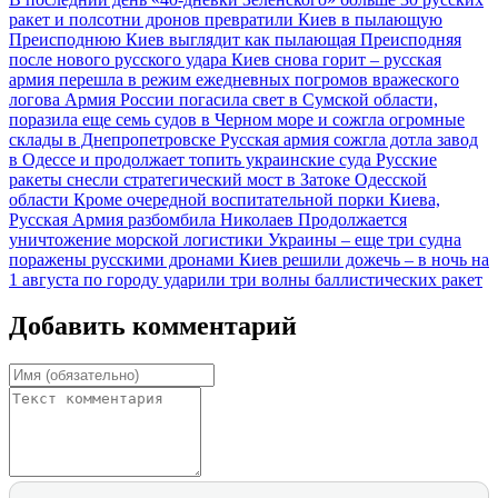
ракет и полсотни дронов превратили Киев в пылающую
Преисподнюю
Киев выглядит как пылающая Преисподняя
после нового русского удара
Киев снова горит – русская
армия перешла в режим ежедневных погромов вражеского
логова
Армия России погасила свет в Сумской области,
поразила еще семь судов в Черном море и сожгла огромные
склады в Днепропетровске
Русская армия сожгла дотла завод
в Одессе и продолжает топить украинские суда
Русские
ракеты снесли стратегический мост в Затоке Одесской
области
Кроме очередной воспитательной порки Киева,
Русская Армия разбомбила Николаев
Продолжается
уничтожение морской логистики Украины – еще три судна
поражены русскими дронами
Киев решили дожечь – в ночь на
1 августа по городу ударили три волны баллистических ракет
Добавить комментарий