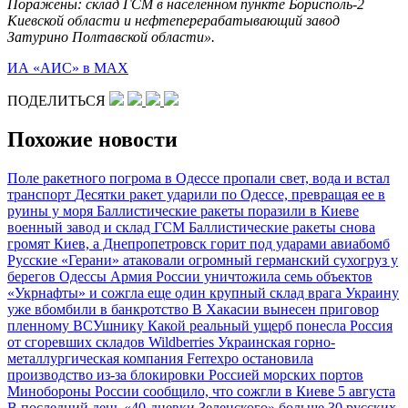
Поражены: склад ГСМ в населенном пункте Борисполь-2
Киевской области и нефтеперерабатывающий завод
Затурино Полтавской области».
ИА «АИС» в МАХ
ПОДЕЛИТЬСЯ
Похожие новости
Поле ракетного погрома в Одессе пропали свет, вода и встал
транспорт
Десятки ракет ударили по Одессе, превращая ее в
руины у моря
Баллистические ракеты поразили в Киеве
военный завод и склад ГСМ
Баллистические ракеты снова
громят Киев, а Днепропетровск горит под ударами авиабомб
Русские «Герани» атаковали огромный германский сухогруз у
берегов Одессы
Армия России уничтожила семь объектов
«Укрнафты» и сожгла еще один крупный склад врага
Украину
уже вбомбили в банкротство
В Хакасии вынесен приговор
пленному ВСУшнику
Какой реальный ущерб понесла Россия
от сгоревших складов Wildberries
Украинская горно-
металлургическая компания Ferrexpo остановила
производство из-за блокировки Россией морских портов
Минобороны России сообщило, что сожгли в Киеве 5 августа
В последний день «40-дневки Зеленского» больше 30 русских