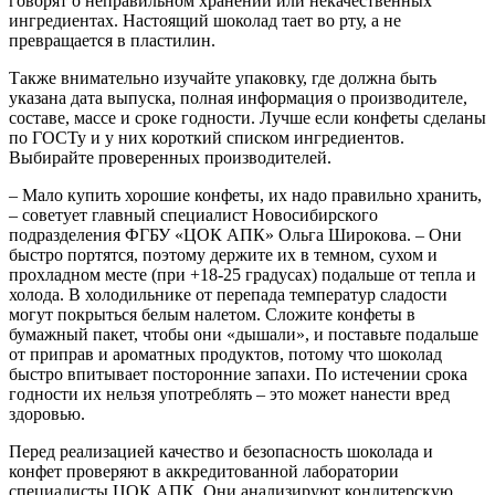
говорят о неправильном хранении или некачественных
ингредиентах. Настоящий шоколад тает во рту, а не
превращается в пластилин.
Также внимательно изучайте упаковку, где должна быть
указана дата выпуска, полная информация о производителе,
составе, массе и сроке годности. Лучше если конфеты сделаны
по ГОСТу и у них короткий списком ингредиентов.
Выбирайте проверенных производителей.
– Мало купить хорошие конфеты, их надо правильно хранить,
– советует главный специалист Новосибирского
подразделения ФГБУ «ЦОК АПК» Ольга Широкова. – Они
быстро портятся, поэтому держите их в темном, сухом и
прохладном месте (при +18-25 градусах) подальше от тепла и
холода. В холодильнике от перепада температур сладости
могут покрыться белым налетом. Сложите конфеты в
бумажный пакет, чтобы они «дышали», и поставьте подальше
от приправ и ароматных продуктов, потому что шоколад
быстро впитывает посторонние запахи. По истечении срока
годности их нельзя употреблять – это может нанести вред
здоровью.
Перед реализацией качество и безопасность шоколада и
конфет проверяют в аккредитованной лаборатории
специалисты ЦОК АПК. Они анализируют кондитерскую