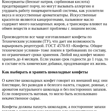
Консерванты (бензоат натрия, сорбиновая кислота)
предотвращают порчу, но могут вызывать аллергию и
ухудшать работу пищеварительной системы, как усилители
вкуса и искусственные ароматизаторы. Искусственные
красители являются канцерогенами, пальмовое масло
содержит много насыщенных жиров, а трансжиры влияют на
обмен веществ и вызывают проблемы с лишним весом.
Производители все чаще изготавливают конфеты по
Техническим условиям (ТУ), что дает им возможность
варьировать рецептурой. ГОСТ 4570-93 «Конфеты. Общие
технические условия» тоже лоялен в требованиях по составу,
но ограничивает сроки хранения. Любой вид конфет можно
хранить до 4 месяцев. Если указан срок годности до 1 года, то
в составе есть химические добавки, продлевающие их жизнь.
Как выбирать и хранить шоколадные конфеты
О качестве шоколадных конфет говорит их внешний вид: они
блестящие, без разводов и белесого налета, гладкие, ровные, с
ароматом натурального шоколада и без посторонних запахов.
Если поверхность матовая, то могло быть использовано
некачественное сырье.
Конфеты должны пахнуть шоколадом, а посторонние запахи