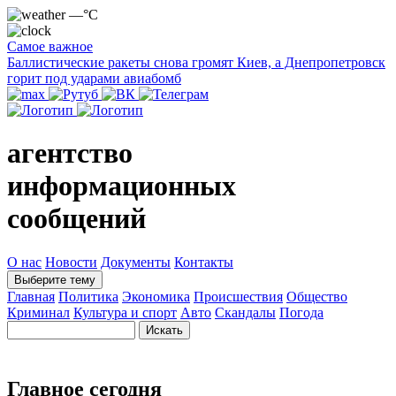
—°C
Самое важное
Баллистические ракеты снова громят Киев, а Днепропетровск
горит под ударами авиабомб
агентство
информационных
сообщений
О нас
Новости
Документы
Контакты
Выберите тему
Главная
Политика
Экономика
Происшествия
Общество
Криминал
Культура и спорт
Авто
Скандалы
Погода
Главное сегодня