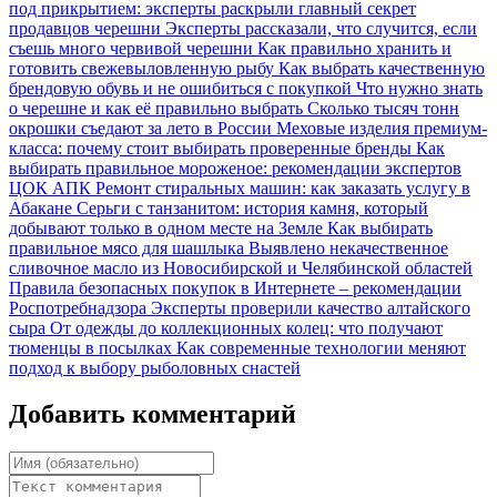
под прикрытием: эксперты раскрыли главный секрет
продавцов черешни
Эксперты рассказали, что случится, если
съешь много червивой черешни
Как правильно хранить и
готовить свежевыловленную рыбу
Как выбрать качественную
брендовую обувь и не ошибиться с покупкой
Что нужно знать
о черешне и как её правильно выбрать
Сколько тысяч тонн
окрошки съедают за лето в России
Меховые изделия премиум-
класса: почему стоит выбирать проверенные бренды
Как
выбирать правильное мороженое: рекомендации экспертов
ЦОК АПК
Ремонт стиральных машин: как заказать услугу в
Абакане
Серьги с танзанитом: история камня, который
добывают только в одном месте на Земле
Как выбирать
правильное мясо для шашлыка
Выявлено некачественное
сливочное масло из Новосибирской и Челябинской областей
Правила безопасных покупок в Интернете – рекомендации
Роспотребнадзора
Эксперты проверили качество алтайского
сыра
От одежды до коллекционных колец: что получают
тюменцы в посылках
Как современные технологии меняют
подход к выбору рыболовных снастей
Добавить комментарий