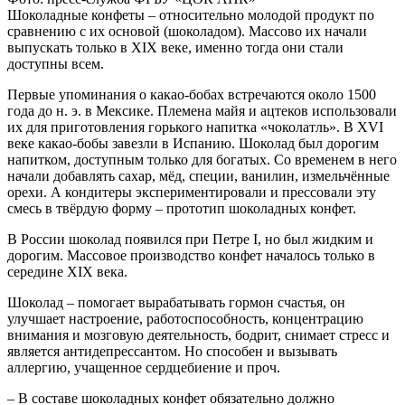
Шоколадные конфеты – относительно молодой продукт по
сравнению с их основой (шоколадом). Массово их начали
выпускать только в XIX веке, именно тогда они стали
доступны всем.
Первые упоминания о какао-бобах встречаются около 1500
года до н. э. в Мексике. Племена майя и ацтеков использовали
их для приготовления горького напитка «чоколатль». В XVI
веке какао-бобы завезли в Испанию. Шоколад был дорогим
напитком, доступным только для богатых. Со временем в него
начали добавлять сахар, мёд, специи, ванилин, измельчённые
орехи. А кондитеры экспериментировали и прессовали эту
смесь в твёрдую форму – прототип шоколадных конфет.
В России шоколад появился при Петре I, но был жидким и
дорогим. Массовое производство конфет началось только в
середине XIX века.
Шоколад – помогает вырабатывать гормон счастья, он
улучшает настроение, работоспособность, концентрацию
внимания и мозговую деятельность, бодрит, снимает стресс и
является антидепрессантом. Но способен и вызывать
аллергию, учащенное сердцебиение и проч.
– В составе шоколадных конфет обязательно должно