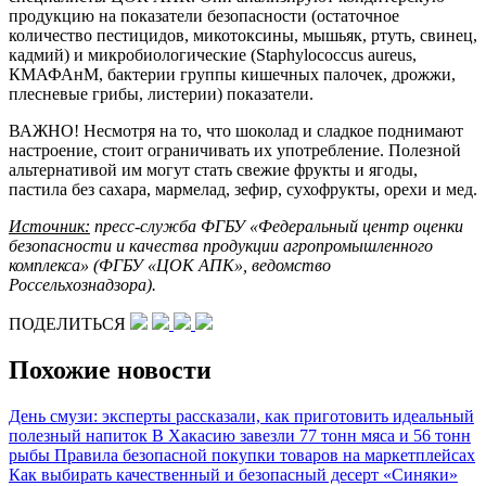
продукцию на показатели безопасности (остаточное
количество пестицидов, микотоксины, мышьяк, ртуть, свинец,
кадмий) и микробиологические (Staphylococcus aureus,
КМАФАнМ, бактерии группы кишечных палочек, дрожжи,
плесневые грибы, листерии) показатели.
ВАЖНО! Несмотря на то, что шоколад и сладкое поднимают
настроение, стоит ограничивать их употребление. Полезной
альтернативой им могут стать свежие фрукты и ягоды,
пастила без сахара, мармелад, зефир, сухофрукты, орехи и мед.
Источник:
пресс-служба ФГБУ «Федеральный центр оценки
безопасности и качества продукции агропромышленного
комплекса» (ФГБУ «ЦОК АПК», ведомство
Россельхознадзора).
ПОДЕЛИТЬСЯ
Похожие новости
День смузи: эксперты рассказали, как приготовить идеальный
полезный напиток
В Хакасию завезли 77 тонн мяса и 56 тонн
рыбы
Правила безопасной покупки товаров на маркетплейсах
Как выбирать качественный и безопасный десерт
«Синяки»