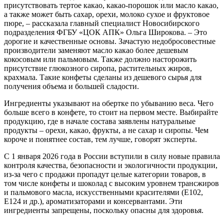
присутствовать тертое какао, какао-порошок или масло какао,
а также может быть сахар, орехи, молоко сухое и фруктовое
пюре, – рассказала главный специалист Новосибирского
подразделения ФГБУ «ЦОК АПК» Ольга Широкова. – Это
дорогие и качественные основы. Зачастую недобросовестные
производители заменяют масло какао более дешевым
кокосовым или пальмовым. Также должно насторожить
присутствие глюкозного сиропа, растительных жиров,
крахмала. Такие конфеты сделаны из дешевого сырья для
получения объема и большей сладости.
Ингредиенты указывают на обертке по убыванию веса. Чего
больше всего в конфете, то стоит на первом месте. Выбирайте
продукцию, где в начале состава заявлены натуральные
продукты – орехи, какао, фрукты, а не сахар и сиропы. Чем
короче и понятнее состав, тем лучше, говорят эксперты.
С 1 января 2026 года в России вступили в силу новые правила
контроля качества, безопасности и экологичности продукции,
из-за чего с продажи пропадут целые категории товаров, в
том числе конфеты и шоколад с высоким уровнем трансжиров
и пальмового масла, искусственными красителями (E102,
E124 и др.), ароматизаторами и консервантами. Эти
ингредиенты запрещены, поскольку опасны для здоровья.