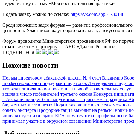
видеовизитку на тему «Моя воспитательная практика».
Подать заявку можно по ссылке:
https://vk.com/app51730148
Среди ключевых задач форума — развитие профессионального 
ценностей. Участников ждут образовательная, дискуссионная и
Форум проводится Министерством просвещения РФ по поручен
стратегическим партнером — АНО «Диалог Регионы».
ПОДЕЛИТЬСЯ
Похожие новости
Новым директором абаканской школы № 4 стал Владимир Кор
профессиональной поддержки педагогов
Легендарный педагог
«горячая линия» по вопросам платных образовательных услуг
вошла в число победителей третьего сезона Конкурса инициа
в Абакане пройдет бал выпускников – программа праздника
Аб
бюджетных мест в вузах
Подать заявление в колледж можно на
советы эксперта
Профориентация выходит на рельсы: новые в
июня выпускники сдают ЕГЭ по математике профильного и ба
принимает участие в окружном совещании Министерства прос
Добавить комментарий