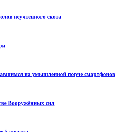
олов неучтенного скота
ри
вавшимся на умышленной порче смартфонов
тве Вооружённых сил
е 5 августа