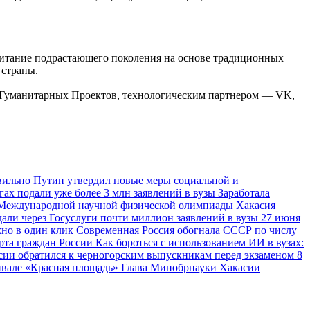
питание подрастающего поколения на основе традиционных
 страны.
 Гуманитарных Проектов, технологическим партнером — VK,
авильно
Путин утвердил новые меры социальной и
гах подали уже более 3 млн заявлений в вузы
Заработала
и Международной научной физической олимпиады
Хакасия
али через Госуслуги почти миллион заявлений в вузы
27 июня
жно в один клик
Современная Россия обогнала СССР по числу
рта граждан России
Как бороться с использованием ИИ в вузах:
сии обратился к черногорским выпускникам перед экзаменом
8
ивале «Красная площадь»
Глава Минобрнауки Хакасии