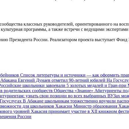
сообщества классных руководителей, ориентированного на вос
 культурная программы, а также встречи с ведущими экспертами
ию Президента России. Реализатором проекта выступает Фонд
обейников
Список литературы и источники — как оформить пр
 Абакана Евгений Дунаев отметил 90-летний юбилей
На Госуслу
Российские школьники завоевали 5 золотых медалей и Гран-пр
тив родительских сообществ Общества «Знание»
Абитуриенты под
итуриентам: узнать свои позиции во всех выбранных ВУЗах мо
 Госуслугах
В Абакане школьникам торжественно вручили паспо
озможности для школьников Хакасии
Министр образования Хака
зового уровней
Хакасия принимает участие в XII книжном фест
вещения России