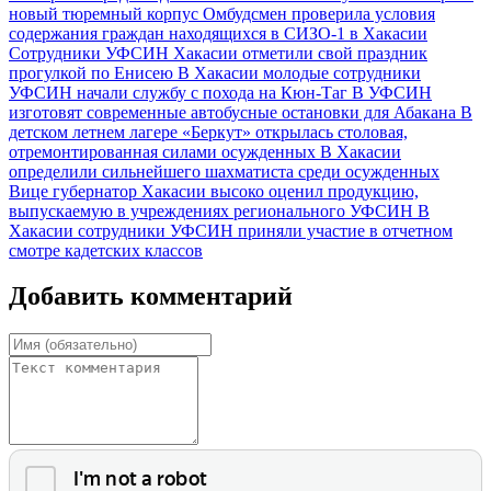
новый тюремный корпус
Омбудсмен проверила условия
содержания граждан находящихся в СИЗО-1 в Хакасии
Сотрудники УФСИН Хакасии отметили свой праздник
прогулкой по Енисею
В Хакасии молодые сотрудники
УФСИН начали службу с похода на Кюн-Таг
В УФСИН
изготовят современные автобусные остановки для Абакана
В
детском летнем лагере «Беркут» открылась столовая,
отремонтированная силами осужденных
В Хакасии
определили сильнейшего шахматиста среди осужденных
Вице губернатор Хакасии высоко оценил продукцию,
выпускаемую в учреждениях регионального УФСИН
В
Хакасии сотрудники УФСИН приняли участие в отчетном
смотре кадетских классов
Добавить комментарий