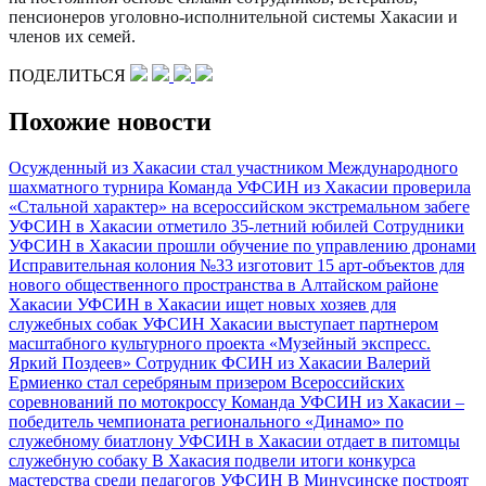
пенсионеров уголовно-исполнительной системы Хакасии и
членов их семей.
ПОДЕЛИТЬСЯ
Похожие новости
Осужденный из Хакасии стал участником Международного
шахматного турнира
Команда УФСИН из Хакасии проверила
«Стальной характер» на всероссийском экстремальном забеге
УФСИН в Хакасии отметило 35-летний юбилей
Сотрудники
УФСИН в Хакасии прошли обучение по управлению дронами
Исправительная колония №33 изготовит 15 арт-объектов для
нового общественного пространства в Алтайском районе
Хакасии
УФСИН в Хакасии ищет новых хозяев для
служебных собак
УФСИН Хакасии выступает партнером
масштабного культурного проекта «Музейный экспресс.
Яркий Поздеев»
Сотрудник ФСИН из Хакасии Валерий
Ермиенко стал серебряным призером Всероссийских
соревнований по мотокроссу
Команда УФСИН из Хакасии –
победитель чемпионата регионального «Динамо» по
служебному биатлону
УФСИН в Хакасии отдает в питомцы
служебную собаку
В Хакасия подвели итоги конкурса
мастерства среди педагогов УФСИН
В Минусинске построят