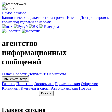
—°C
Самое важное
Баллистические ракеты снова громят Киев, а Днепропетровск
горит под ударами авиабомб
агентство
информационных
сообщений
О нас
Новости
Документы
Контакты
Выберите тему
Главная
Политика
Экономика
Происшествия
Общество
Криминал
Культура и спорт
Авто
Скандалы
Погода
Главное сегодня