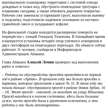
вертикальную планировку территории с системой отвода
дождевых и талых вод, обустроить пешеходные тротуары с
плавными съездами, а также обновить дорожное покрытие.
Рабочие уже заменили устаревший грунт, выполнили выемку
и подсыпку, подготовили надёжное основание из песчано-
гравийной смеси и укладывают асфальт.
На финальной стадии находится расширение поворота на
перекрёстке с улицей Генерала Тихонова. В ближайшее время
планируется установка четырёх опор уличного освещения и
двух светофоров на пешеходных переходах. На объекте сейчас
работает 11 человек, сообщили в Информотделе
Администрации Абакана.
Глава Абакана
Алексей Лемин
проверил ход выполнения
работ и отметил:
– Работы по обустройству проездов проводятся не первый
год в районе «Арбан». В прошлом году мы делали проезды и
парковки, которые прилегают к школе № 31. В этом году мы
пошли дальше: обустраиваем проезд в районе домов Арбан, 16
– 18. Этот проезд – сквозной, он выходит на улицу Итыгина.
Проезд находился в плохом состоянии, здесь были большие
лужи, часть проезда была в грунтовом исполнении, и эти
работы у нас были запланированы.