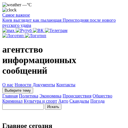
—°C
Самое важное
Киев выглядит как пылающая Преисподняя после нового
русского удара
агентство
информационных
сообщений
О нас
Новости
Документы
Контакты
Выберите тему
Главная
Политика
Экономика
Происшествия
Общество
Криминал
Культура и спорт
Авто
Скандалы
Погода
Главное сегодня