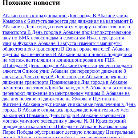
Похожие новости
Абакан готов к празднованию Дня города
В Абакане улица
Комарова с 6 августа закроется для движения на капремонт
В
Абакане в День города изменятся маршруты общественного
транспорта
В День города в Абакане пройдет экстремальное
шоу по ВМХ велосипедам и самокатам
Из-за перекрытия
улицы Жукова в Абакане 3 августа изменятся маршруты
общественного транспорта
В День города жителей Абакана
ждет жаркая вечеринка
В Абакане нашли нового подрядчика
на монтаж вентиляции и кондиционирования в ГЦК
«Победа»
В День города в Абакане будет запрещена продажа
алкоголя
Список улиц Абакана где перекроют движение 8
августа в День города
В День города в Абакане перекроют
движение транспорта
Празднование Дня города в Абакане
начнется с шествия «Дружба народов»
В Абакане для попила
перекроют движение по центральным улицам
В Абакане на
два дня перекроют движение на Жукова и Щетинкина
Жителей Абакана ждут новые уникальные развлечения в День
города
В Абакане открылась продажа дополнительных мест
на концерт Шамана в День города
В Абакане завершается
монтаж уличного освещения у школы № 31
Красноярский
подрядчик отказался от «Победы» в Абакане
В абаканском
Парке Победы обустраивают детскую площадку
Центральный
рынок Абакана продолжит работу даже во время ремонта