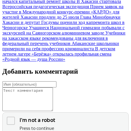
начался капитальный ремонт школы
В Хакасии стартовала
Всероссийская педагогическая экспедиция
Прием заявок на
участие в Международной конкурс-премии «КАРДО» для
жителей Хакасии продлен до 25 июля
Глава Минобрнауки
Хакасии и депутат Госдумы оценили ход капремонта школ в
Черногорске
Учащиеся Национальной гимназии побывали с
экскурсией на Саяногорском алюминиевом заводе
Учебники
на хакасском языке рекомендованы для включения в
федеральный перечень учебников
Абаканские школьники
примерили на себя профессию криминалиста
В детском
летнем лагере «Берёзка» открылась профильная смена
«Родной язык — душа России»
Добавить комментарий