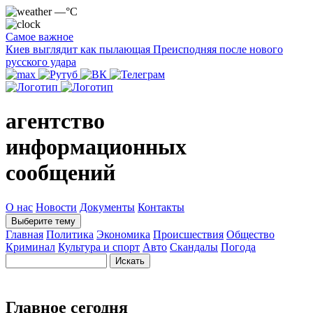
—°C
Самое важное
Киев выглядит как пылающая Преисподняя после нового
русского удара
агентство
информационных
сообщений
О нас
Новости
Документы
Контакты
Выберите тему
Главная
Политика
Экономика
Происшествия
Общество
Криминал
Культура и спорт
Авто
Скандалы
Погода
Главное сегодня