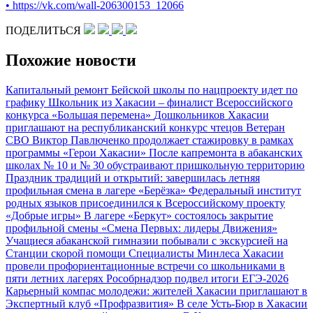
•
https://vk.com/wall-206300153_12066
ПОДЕЛИТЬСЯ
Похожие новости
Капитальный ремонт Бейской школы по нацпроекту идет по
графику
Школьник из Хакасии – финалист Всероссийского
конкурса «Большая перемена»
Дошкольников Хакасии
приглашают на республиканский конкурс чтецов
Ветеран
СВО Виктор Павлюченко продолжает стажировку в рамках
программы «Герои Хакасии»
После капремонта в абаканских
школах № 10 и № 30 обустраивают пришкольную территорию
Праздник традиций и открытий: завершилась летняя
профильная смена в лагере «Берёзка»
Федеральный институт
родных языков присоединился к Всероссийскому проекту
«Добрые игры»
В лагере «Беркут» состоялось закрытие
профильной смены «Смена Первых: лидеры Движения»
Учащиеся абаканской гимназии побывали с экскурсией на
Станции скорой помощи
Специалисты Минлеса Хакасии
провели профориентационные встречи со школьниками в
пяти летних лагерях
Рособрнадзор подвел итоги ЕГЭ‑2026
Карьерный компас молодежи: жителей Хакасии приглашают в
Экспертный клуб «Профразвития»
В селе Усть‑Бюр в Хакасии