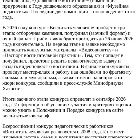
технологии»; «Дошкольное воспитание» (номинация
приурочена к Году дошкольного образования) и «Музейная
педагогика». Последние две номинации – нововведение этого
года.
В 2026 году конкурс «Воспитать человека» пройдёт в три
этапа: отборочная кампания, полуфинал (заочный формат) и
очный финал. Приём заявок будет проходить до 26 июля 2026
года включительно. На первом этапе к заявке необходимо
приложить конкурсные материалы: «Видеовизитку» и
«Паспорт воспитательной практики». Тем, кто попадёт в
полуфинал, предстоит решить педагогическую задачу и
создать видеоподкаст о воспитании. В финале конкурсанты
проведут мастер-класс и работу над ошибками по фрагменту
фильма или мультфильма, а также ответят на вопросы от
жюри конкурса, сообщили в пресс-службе Минобрнауки
Хакасии.
Итоги заочного этапа конкурса определят в сентябре 2026
года. Информацию об условиях участия и критериях оценки
можно узнать в Положении и Порядке конкурса на сайте
воспитатьчеловека.рф.
Всероссийский конкурс педагогических работников
«Воспитать человека» реализуется с 2008 года. Институт
изучения детства, семьи и воспитания выступает оператором