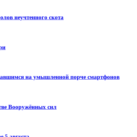
олов неучтенного скота
ри
вавшимся на умышленной порче смартфонов
тве Вооружённых сил
е 5 августа