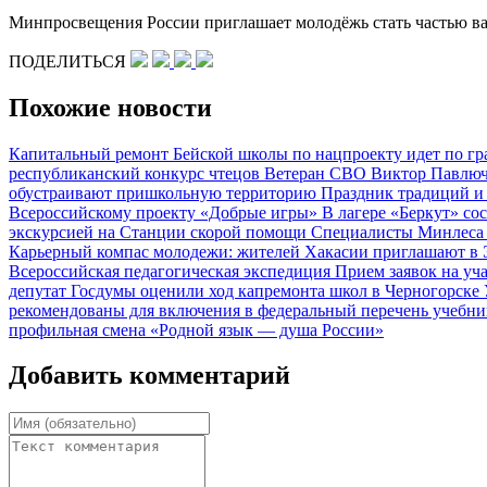
Минпросвещения России приглашает молодёжь стать частью важ
ПОДЕЛИТЬСЯ
Похожие новости
Капитальный ремонт Бейской школы по нацпроекту идет по г
республиканский конкурс чтецов
Ветеран СВО Виктор Павлюч
обустраивают пришкольную территорию
Праздник традиций и 
Всероссийскому проекту «Добрые игры»
В лагере «Беркут» с
экскурсией на Станции скорой помощи
Специалисты Минлеса 
Карьерный компас молодежи: жителей Хакасии приглашают в
Всероссийская педагогическая экспедиция
Прием заявок на у
депутат Госдумы оценили ход капремонта школ в Черногорске
рекомендованы для включения в федеральный перечень учебн
профильная смена «Родной язык — душа России»
Добавить комментарий