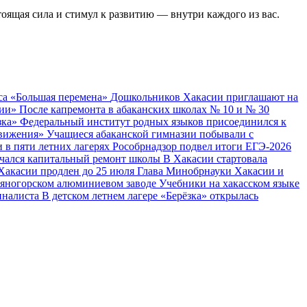
ящая сила и стимул к развитию — внутри каждого из вас.
са «Большая перемена»
Дошкольников Хакасии приглашают на
сии»
После капремонта в абаканских школах № 10 и № 30
зка»
Федеральный институт родных языков присоединился к
Движения»
Учащиеся абаканской гимназии побывали с
в пяти летних лагерях
Рособрнадзор подвел итоги ЕГЭ‑2026
начался капитальный ремонт школы
В Хакасии стартовала
Хакасии продлен до 25 июля
Глава Минобрнауки Хакасии и
аяногорском алюминиевом заводе
Учебники на хакасском языке
иналиста
В детском летнем лагере «Берёзка» открылась