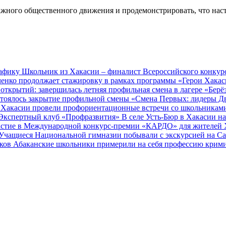
ного общественного движения и продемонстрировать, что насто
рафику
Школьник из Хакасии – финалист Всероссийского конкур
енко продолжает стажировку в рамках программы «Герои Хака
открытий: завершилась летняя профильная смена в лагере «Берё
остоялось закрытие профильной смены «Смена Первых: лидеры 
Хакасии провели профориентационные встречи со школьниками 
 Экспертный клуб «Профразвития»
В селе Усть‑Бюр в Хакасии 
частие в Международной конкурс-премии «КАРДО» для жителей 
Учащиеся Национальной гимназии побывали с экскурсией на С
иков
Абаканские школьники примерили на себя профессию крим