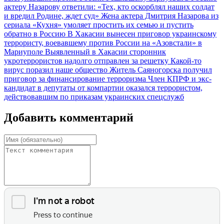
актеру Назарову ответили: «Тех, кто оскорблял наших солдат
и вредил Родине, ждет суд»
Жена актера Дмитрия Назарова из
сериала «Кухня» умоляет простить их семью и пустить
обратно в Россию
В Хакасии вынесен приговор украинскому
террористу, воевавшему против России на «Азовстали» в
Мариуполе
Выявленный в Хакасии сторонник
укротеррористов надолго отправлен за решетку
Какой-то
вирус поразил наше общество
Житель Саяногорска получил
приговор за финансирование терроризма
Член КПРФ и экс-
кандидат в депутаты от компартии оказался террористом,
действовавшим по приказам украинских спецслужб
Добавить комментарий