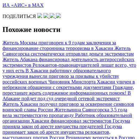
ИА «АИС» в МАХ
ПОДЕЛИТЬСЯ
Похожие новости
Житель Москвы приговорен к 9 годам заключения за
финансирование сторонника терроризма в Хакасии
Житель
Саяногорска систематически отправлял деньги экстремистам
Житель Абакана финансировал деятельность антироссийских
экстремистов
Релокантов-правонарушителей лишат всего, что
у них есть
В Хакасии работнику образовательного
учреждения вынесли приговор за призывы к убийству
российских военных
Чиновник Минспорта Хакасии уличен в
небрежном обращении с секретными документами
Граждане,
перестаньте жрать содержимое информационных помоек!
В
Абакане пойдет под суд очередной сетевой экстремист
Житель Хакасии получил приговор за осквернение символов
воинской славы России
Жительница Саяногорска 3,5 года
вела экстремистскую пропаганду
Работник образовательной
организации Хакасии финансировал экстремистов
Госдума
приняла закон об аресте имущества предателей
Госдума
принимает закон об аресте имущества релокантов,
выступавших против России
Решившему вернуться в Россию