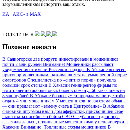
злоумышленникам испортить ваш отдых.
ИА «АИС» в МАХ
ПОДЕЛИТЬСЯ
Похожие новости
В Саяногорске две подруги инвестировали в мошенников
почти 2 млн рублей
Внимание! Мошенники рассылают
уведомления от имени Россельхознадзора
В Абакане вынесен
приговор мошенникам, наживавшимся на умышленной порче
смартфонов
Специалистка по «снятию порчи» получила
большой срок отсидки
В Хакасии гендиректор фирмы по
изготовлению арболитовых блоков обманул 66 заказчиков на
8 млн рублей
В Абакане бизнесвумен продала машину, чтобы
отдать 4 млн мошенникам
У мошенников новая схема обмана
— они предлагают «замену счета в Центробанке»
В Абакане
силовики штурмом взяли дом аферистки, присвоившей себе
выплаты за погибшего бойца СВО
С кубанского дроппера
взыскали деньги, похищенные мошенниками у пенсионерки в
Хакасии
Внимание! Топливные схемы мошенников
В