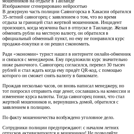
Изображение сгенерировано нейросетью
В дежурную часть полиции Саяногорска в Хакасии обратился
35-летний саяногорец с заявлением о том, что во время
отдыха за границей стал жертвой мошенников. Инцидент
произошел, когда мужчина был в отпуске в Таиланде. Желая
обменять рубли на местную валюту, он обратился в
официальный обменный пункт, но ему не понравился курс
продажи-покупки и он решил сэкономить.
Ради «экономии» турист нашел в интернете онлайн-обменник
и связался с менеджером. Ему предложили курс значительно
ниже рыночного. Саяногорец согласился, перевел 30 тысяч
рублей и стал ждать когда ему придёт QR-код, с помощью
которого он сможет снять валюту в банкомате.
Прождав несколько часов, он вновь написал менеджеру, но
тот попросил отправить еще денег, сославшись на комиссии и
изменение курса валюты. Тогда саяногорец понял, что стал
жертвой мошенников и, вернувшись домой, обратился с
заявлением в полицию.
По факту мошенничества возбуждено уголовное дело.
Сотрудники полиции предупреждают: с началом летних
отпусков активизируются и мошенники! Не позволяйте