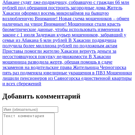
Абакане судят лже-подрядчицу, собравшую с граждан 66 млн
рублей под обещания построить загородные дома
Житель
Хакасии оформил восемь микрозаймов на бывшую
возлюбленную
Внимание! Новая схема мошенников – обмен
наличных на улице
Внимание! Мошенники стали красть
биометрические данные, чтобы использовать изменения в
законе с 1 июля
Задержан курьер мошенников, забравший у
семьи из Абакана 6 млн рублей
В Хакасии подрядчица
получила более миллиона рублей по подложным актам
Приставы помогли жителю Хакасии вернуть деньги за
несостоявшуюся покупку недвижимости
В Хакасии
мошенница разводила жертв, обещая помощь в сдаче
экзаменов на водительские права
Жительница Черногорска
пять раз подменяла ювелирные украшения в ПВЗ
Мошенники
лишили пенсионеров из Саяногорска единственной квартиры
и всех сбережений
Добавить комментарий