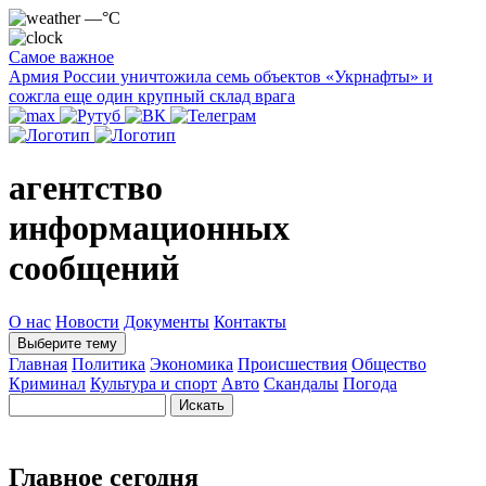
—°C
Самое важное
Армия России уничтожила семь объектов «Укрнафты» и
сожгла еще один крупный склад врага
агентство
информационных
сообщений
О нас
Новости
Документы
Контакты
Выберите тему
Главная
Политика
Экономика
Происшествия
Общество
Криминал
Культура и спорт
Авто
Скандалы
Погода
Главное сегодня