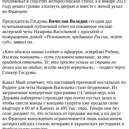
публиковал в соцсетях антироссийские стихи, а в январе 2023
году решил громко хлопнуть дверью и вместе с женой уехал
во Францию
Председатель Госдумы
Вячеслав Володин
сегодня дал
исчепывающий публичный ответ на покаянное письмо
актерской четы Назарова-Васильевой с просьбой о
возвращении домой:
«Релокантов, вредивших России, ждет
суд»
, заявил он.
«Кто обижал наших солдат и офицеров, оскорблял Родину,
должны понимать – есть уголовное наказание, за это
придется отвечать. Те, кто просто уехали из страны по
делам или на отдых, всегда могут вернуться»
, – подвел черту
Спикер Госдумы.
Канал Mash отмечает, что настоящей причиной ностальгии по
Родине для четы Назаров-Васильева стало безденежье. Их
заграничные концертные программы («L’amour-мур, или
Держава набекрень») проходят при почти пустых залах и
чтобы свести концы с концами супруги уже продали свою
квартиру в 60 м² в Каннах за 495 тыс. евро. Теперь они без
соли доедают то, что осталось от продажи жилья, а их досуг
во Франции вынужденно ограничивается лишь написанием
антироссийских стихов, вечерами в украинских ресторанах и
футбольными матчами.