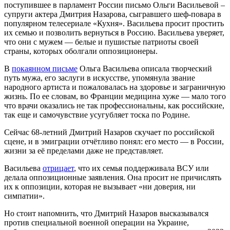
поступившее в парламент России письмо Ольги Васильевой –
супруги актера Дмитрия Назарова, сыгравшего шеф-повара в
популярном телесериале «Кухня». Васильева просит простить
их семью и позволить вернуться в Россию. Васильева уверяет,
что они с мужем — белые и пушистые патриоты своей
страны, которых оболгали оппозиционеры.
В
покаянном письме
Ольга Васильева описала творческий
путь мужа, его заслуги в искусстве, упомянула звание
народного артиста и пожаловалась на здоровье и заграничную
жизнь. По ее словам, во Франции медицина хуже — мало того
что врачи оказались не так профессиональны, как российские,
так еще и самочувствие усугубляет тоска по Родине.
Сейчас 68-летний Дмитрий Назаров скучает по российской
сцене, и в эмиграции отчётливо понял: его место — в России,
жизни за её пределами даже не представляет.
Васильева
отрицает
, что их семья поддерживала ВСУ или
делала оппозиционные заявления. Она просит не причислять
их к оппозиции, которая не вызывает «ни доверия, ни
симпатии».
Но стоит напомнить, что Дмитрий Назаров высказывался
против специальной военной операции на Украине,