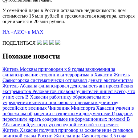
У семейной пары в России оставалась недвижимость: дом
стоимостью 15 млн рублей и трехкомнатная квартира, которая
оценивается в 20 млн рублей.
ИА «АИС» в МАХ
ПОДЕЛИТЬСЯ
Похожие новости
Житель Москвы приговорен к 9 годам заключения за
финансирование сторонника терроризма в Хакасии
Житель
Саяногорска систематически отправлял деньги экстремистам
Житель Абакана финансировал деятельность антироссийских
экстремистов
Релокантов-правонарушителей лишат всего, что
у них есть
В Хакасии работнику образовательного
учреждения вынесли приговор за призывы к убийству
российских военных
Чиновник Минспорта Хакасии уличен в
небрежном обращении с секретными документами
Граждане,
перестаньте жрать содержимое информационных помоек!
В
Абакане пойдет под суд очередной сетевой экстремист
Житель Хакасии получил приговор за осквернение символов
воинской славы России
Жительница Саяногорска 3,5 года