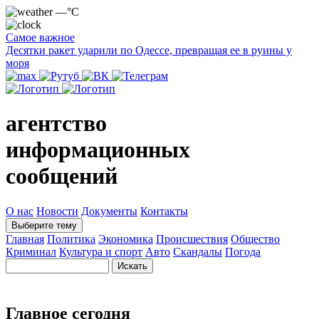
—°C
Самое важное
Десятки ракет ударили по Одессе, превращая ее в руины у
моря
агентство
информационных
сообщений
О нас
Новости
Документы
Контакты
Выберите тему
Главная
Политика
Экономика
Происшествия
Общество
Криминал
Культура и спорт
Авто
Скандалы
Погода
Главное сегодня