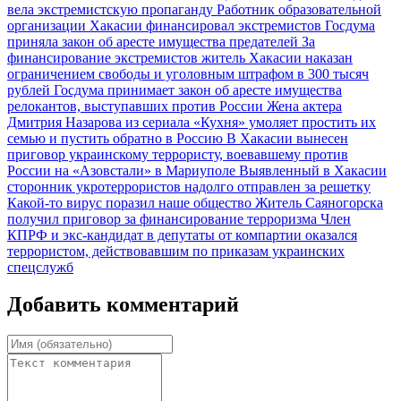
вела экстремистскую пропаганду
Работник образовательной
организации Хакасии финансировал экстремистов
Госдума
приняла закон об аресте имущества предателей
За
финансирование экстремистов житель Хакасии наказан
ограничением свободы и уголовным штрафом в 300 тысяч
рублей
Госдума принимает закон об аресте имущества
релокантов, выступавших против России
Жена актера
Дмитрия Назарова из сериала «Кухня» умоляет простить их
семью и пустить обратно в Россию
В Хакасии вынесен
приговор украинскому террористу, воевавшему против
России на «Азовстали» в Мариуполе
Выявленный в Хакасии
сторонник укротеррористов надолго отправлен за решетку
Какой-то вирус поразил наше общество
Житель Саяногорска
получил приговор за финансирование терроризма
Член
КПРФ и экс-кандидат в депутаты от компартии оказался
террористом, действовавшим по приказам украинских
спецслужб
Добавить комментарий