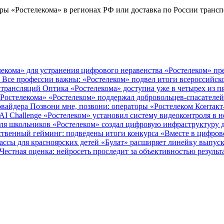
ы «Ростелекома» в регионах РФ или доставка по России трансп
лекома» для устранения цифрового неравенства
«Ростелеком» пр
у
Все профессии важны: «Ростелеком» подвел итоги всероссийс
в трансляций
Оптика «Ростелекома» доступна уже в четырех из п
«Ростелекома»
«Ростелеком» поддержал добровольцев-спасателе
ровайдера
Позвони мне, позвони: операторы «Ростелеком Контак
AI Challenge
«Ростелеком» установил систему видеоконтроля в 
для школьников
«Ростелеком» создал цифровую инфраструктуру
ственный гейминг: подведены итоги конкурса «Вместе в цифро
ассы для красноярских детей
«Булат» расширяет линейку выпус
Честная оценка: нейросеть проследит за объективностью резуль