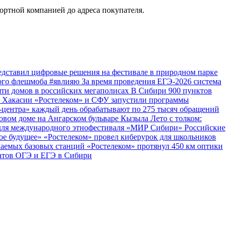
ортной компанией до адреса покупателя.
едставил цифровые решения на фестивале в природном парке
кого флешмоба #явлияю
За время проведения ЕГЭ-2026 система
яти домов в российских мегаполисах
В Сибири 900 пунктов
й Хакасии
«Ростелеком» и СФУ запустили программы
т-центра» каждый день обрабатывают по 275 тысяч обращений
новом доме на Ангарском бульваре Кызыла
Лето с толком:
 для международного этнофестиваля «МИР Сибири»
Российские
вое будущее»
«Ростелеком» провел киберурок для школьников
каемых базовых станций
«Ростелеком» протянул 450 км оптики
татов ОГЭ и ЕГЭ в Сибири