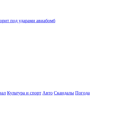
горит под ударами авиабомб
нал
Культура и спорт
Авто
Скандалы
Погода