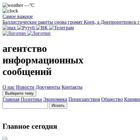
—°C
Самое важное
Баллистические ракеты снова громят Киев, а Днепропетровск 
агентство
информационных
сообщений
О нас
Новости
Документы
Контакты
Выберите тему
Главная
Политика
Экономика
Происшествия
Общество
Крими
Главное сегодня