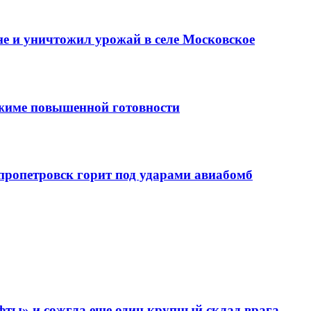
е и уничтожил урожай в селе Московское
ежиме повышенной готовности
епропетровск горит под ударами авиабомб
фты» и сожгла еще один крупный склад врага