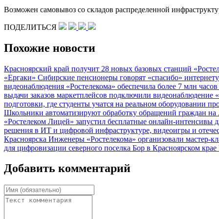
Возможен самовывоз со складов распределенной инфраструктур
ПОДЕЛИТЬСЯ
Похожие новости
Красноярский край получит 28 новых базовых станций «Росте
«Ергаки»
Сибирские пенсионеры говорят «спасибо» интернет
видеонаблюдения «Ростелекома» обеспечила более 7 млн часо
выдачи заказов маркетплейсов подключили видеонаблюдение 
подготовки, где студенты учатся на реальном оборудовании п
Школьники автоматизируют обработку обращений граждан на 
«Ростелеком Лицей» запустил бесплатные онлайн-интенсивы 
решения в ИТ и цифровой инфраструктуре, видеоигры и отече
Красноярска
Инженеры «Ростелекома» организовали мастер-кл
для цифровизации северного поселка Бор в Красноярском крае
Добавить комментарий