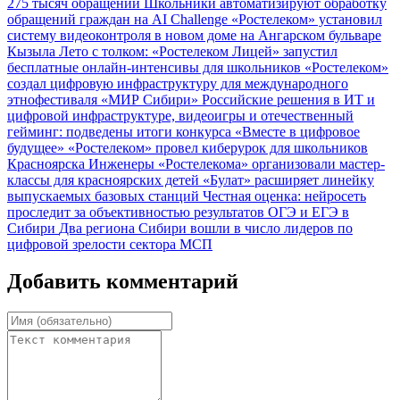
275 тысяч обращений
Школьники автоматизируют обработку
обращений граждан на AI Challenge
«Ростелеком» установил
систему видеоконтроля в новом доме на Ангарском бульваре
Кызыла
Лето с толком: «Ростелеком Лицей» запустил
бесплатные онлайн-интенсивы для школьников
«Ростелеком»
создал цифровую инфраструктуру для международного
этнофестиваля «МИР Сибири»
Российские решения в ИТ и
цифровой инфраструктуре, видеоигры и отечественный
гейминг: подведены итоги конкурса «Вместе в цифровое
будущее»
«Ростелеком» провел киберурок для школьников
Красноярска
Инженеры «Ростелекома» организовали мастер-
классы для красноярских детей
«Булат» расширяет линейку
выпускаемых базовых станций
Честная оценка: нейросеть
проследит за объективностью результатов ОГЭ и ЕГЭ в
Сибири
Два региона Сибири вошли в число лидеров по
цифровой зрелости сектора МСП
Добавить комментарий