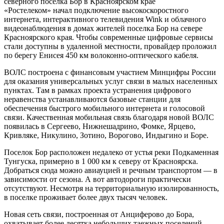
«Ростелеком» начал подключение высокоскоростного
интернета, интерактивного телевидения Wink и облачного
видеонаблюдения в домах жителей поселка Бор на севере
Красноярского края. Чтобы современные цифровые сервисы
стали доступны в удаленной местности, провайдер проложил
по берегу Енисея 450 км волоконно-оптического кабеля.
ВОЛС построена с финансовым участием Минцифры России
для оказания универсальных услуг связи в малых населенных
пунктах. Там в рамках проекта устранения цифрового
неравенства устанавливаются базовые станции для
обеспечения быстрого мобильного интернета и голосовой
связи. Качественная мобильная связь благодаря новой ВОЛС
появилась в Сергеево, Нижнешадрино, Фомке, Ярцево,
Кривляке, Никулино, Зотино, Ворогово, Индыгино и Боре.
Поселок Бор расположен недалеко от устья реки Подкаменная
Тунгуска, примерно в 1 000 км к северу от Красноярска.
Добраться сюда можно авиауцией и речным транспортом — в
зависимости от сезона. А вот автодороги практически
отсутствуют. Несмотря на территориальную изолированность,
в поселке проживает более двух тысяч человек.
Новая сеть связи, построенная от Анциферово до Бора,
охватывает более десятка небольших таежных поселений.