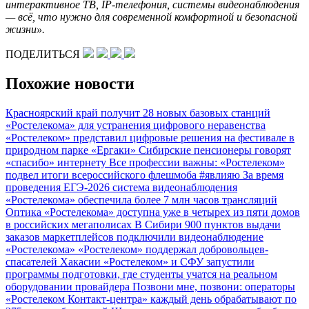
интерактивное ТВ, IP-телефония, системы видеонаблюдения
— всё, что нужно для современной комфортной и безопасной
жизни».
ПОДЕЛИТЬСЯ
Похожие новости
Красноярский край получит 28 новых базовых станций
«Ростелекома» для устранения цифрового неравенства
«Ростелеком» представил цифровые решения на фестивале в
природном парке «Ергаки»
Сибирские пенсионеры говорят
«спасибо» интернету
Все профессии важны: «Ростелеком»
подвел итоги всероссийского флешмоба #явлияю
За время
проведения ЕГЭ-2026 система видеонаблюдения
«Ростелекома» обеспечила более 7 млн часов трансляций
Оптика «Ростелекома» доступна уже в четырех из пяти домов
в российских мегаполисах
В Сибири 900 пунктов выдачи
заказов маркетплейсов подключили видеонаблюдение
«Ростелекома»
«Ростелеком» поддержал добровольцев-
спасателей Хакасии
«Ростелеком» и СФУ запустили
программы подготовки, где студенты учатся на реальном
оборудовании провайдера
Позвони мне, позвони: операторы
«Ростелеком Контакт-центра» каждый день обрабатывают по