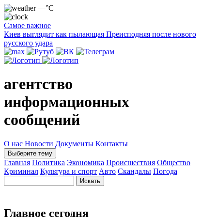
—°C
Самое важное
Киев выглядит как пылающая Преисподняя после нового
русского удара
агентство
информационных
сообщений
О нас
Новости
Документы
Контакты
Выберите тему
Главная
Политика
Экономика
Происшествия
Общество
Криминал
Культура и спорт
Авто
Скандалы
Погода
Главное сегодня