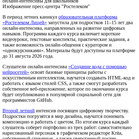
Изображение пресс-центра "Ростелеком"
В период летних каникул
образовательная платформа
«Ростелеком Лицей»
запустила для подростков 11–15 лет два
онлайн-интенсива, направленных на развитие цифровых
навыков. Программа каждого курса включает короткие
видеоуроки, текстовые конспекты, практические задания, а
также возможность онлайн-общения с куратором и
«однокурсниками». Материалы будут доступны на платформе
до 31 августа 2026 года.
Слушатели онлайн-интенсива
«Создание кода с помощью
нейросетей»
освоят базовые принципы работы с
искусственным интеллектом, научатся создавать HTML-код и
работать с языком стилей CSS, а также смогут разработать
собственное веб-приложение, которое по окончании курса
будет опубликовано в популярной социальной сети для
программистов GitHub.
Второй летний
интенсив посвящен цифровому творчеству.
Подростки погрузятся в мир дизайна, научатся понимать
композицию и работать с цветом. По итогам курса каждый
слушатель соберет портфолио из трех работ: самостоятельно
нарисованный персонаж в графическом редакторе Krita,
собственный стикерпак, а также сверстанный постер.