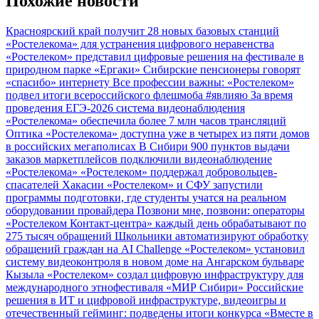
Похожие новости
Красноярский край получит 28 новых базовых станций
«Ростелекома» для устранения цифрового неравенства
«Ростелеком» представил цифровые решения на фестивале в
природном парке «Ергаки»
Сибирские пенсионеры говорят
«спасибо» интернету
Все профессии важны: «Ростелеком»
подвел итоги всероссийского флешмоба #явлияю
За время
проведения ЕГЭ-2026 система видеонаблюдения
«Ростелекома» обеспечила более 7 млн часов трансляций
Оптика «Ростелекома» доступна уже в четырех из пяти домов
в российских мегаполисах
В Сибири 900 пунктов выдачи
заказов маркетплейсов подключили видеонаблюдение
«Ростелекома»
«Ростелеком» поддержал добровольцев-
спасателей Хакасии
«Ростелеком» и СФУ запустили
программы подготовки, где студенты учатся на реальном
оборудовании провайдера
Позвони мне, позвони: операторы
«Ростелеком Контакт-центра» каждый день обрабатывают по
275 тысяч обращений
Школьники автоматизируют обработку
обращений граждан на AI Challenge
«Ростелеком» установил
систему видеоконтроля в новом доме на Ангарском бульваре
Кызыла
«Ростелеком» создал цифровую инфраструктуру для
международного этнофестиваля «МИР Сибири»
Российские
решения в ИТ и цифровой инфраструктуре, видеоигры и
отечественный гейминг: подведены итоги конкурса «Вместе в