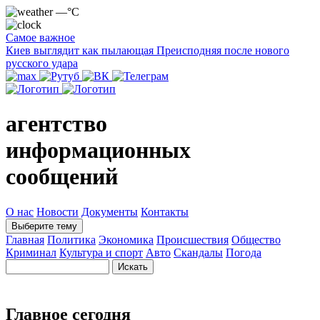
—°C
Самое важное
Киев выглядит как пылающая Преисподняя после нового
русского удара
агентство
информационных
сообщений
О нас
Новости
Документы
Контакты
Выберите тему
Главная
Политика
Экономика
Происшествия
Общество
Криминал
Культура и спорт
Авто
Скандалы
Погода
Главное сегодня