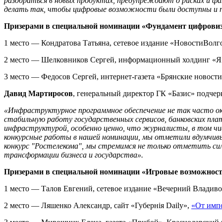
разобраться в новых продуктах, предупреждают о рисках и 
делать так, чтобы цифровые возможности были доступны и 
Призерами в специальной номинации «Фундамент цифрови
1 место — Кондратова Татьяна, сетевое издание «НовостиВолг
2 место — Шелковников Сергей, информационный холдинг «
3 место — Федосов Сергей, интернет-газета «Брянские новост
Давид Мартиросов
, генеральный директор ГК «Базис» подчер
«Инфраструктурное программное обеспечение не так часто ок
стабильную работу государственных сервисов, банковских пла
инфраструктурой, особенно ценно, что журналисты, в том чис
конкурсные работы в нашей номинации, мы отметили вдумчивый
конкурс "Ростелекома", мы стремимся не только отметить с
трансформации бизнеса и государства».
Призерами в специальной номинации «Игровые возможности
1 место — Талов Евгений, сетевое издание «Вечерний Владив
2 место — Ляшенко Александр, сайт «Губернiя Daily»,
«От импо