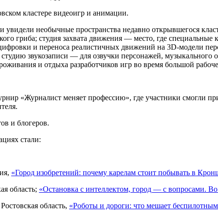
вском кластере видеоигр и анимации.
и увидели необычные пространства недавно открывшегося класт
ского гриба; студия захвата движения — место, где специальны
оцифровки и переноса реалистичных движений на 3D-модели пер
 студию звукозаписи — для озвучки персонажей, музыкального 
роживания и отдыха разработчиков игр во время большой рабоче
нир «Журналист меняет профессию», где участники смогли прим
теля.
ов и блогеров.
ациях стали:
ия,
«Город изобретений: почему карелам стоит побывать в Крон
кая область;
«Остановка с интеллектом, город — с вопросами. В
 Ростовская область,
«Роботы и дороги: что мешает беспилотным