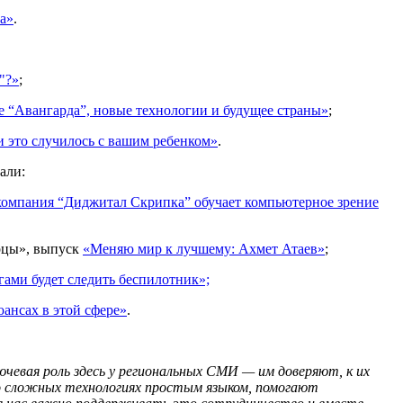
а»
.
"?»
;
е “Авангарда”, новые технологии и будущее страны»
;
ли это случилось с вашим ребенком»
.
али:
компания “Диджитал Скрипка” обучает компьютерное зрение
орцы», выпуск
«Меняю мир к лучшему: Ахмет Атаев»
;
гами будет следить беспилотник»;
ансах в этой сфере»
.
ючевая роль здесь у региональных СМИ — им доверяют, к их
о сложных технологиях простым языком, помогают