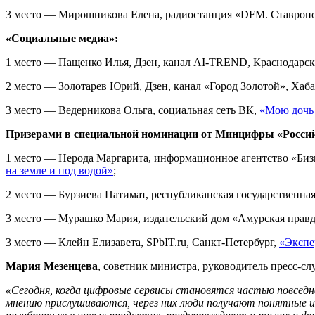
3 место — Мирошникова Елена, радиостанция «DFM. Ставроп
«Социальные медиа»:
1 место — Пащенко Илья, Дзен, канал AI-TREND, Краснодарс
2 место — Золотарев Юрий, Дзен, канал «Город Зoлотой», Хаб
3 место — Ведерникова Ольга, социальная сеть ВК,
«Мою дочь 
Призерами в специальной номинации от Минцифры
«Росси
1 место — Нерода Маргарита, информационное агентство «Бизн
на земле и под водой»
;
2 место — Бурзиева Патимат, республиканская государственна
3 место — Мурашко Мария, издательский дом «Амурская прав
3 место — Клейн Елизавета, SPbIT.ru, Санкт-Петербург,
«Экспе
Мария Мезенцева
, советник министра, руководитель пресс-с
«Сегодня, когда цифровые сервисы становятся частью повседне
мнению прислушиваются, через них люди получают понятные 