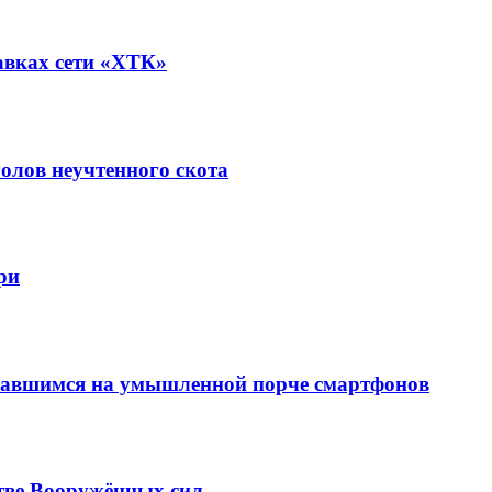
авках сети «ХТК»
олов неучтенного скота
ри
вавшимся на умышленной порче смартфонов
тве Вооружённых сил