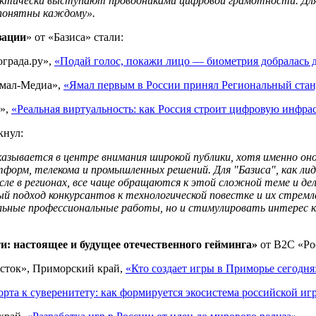
фактически выступают проводниками цифровой грамотности. Дл
понятны каждому».
зации
» от «Базиса» стали:
ограда.ру»,
«Подай голос, покажи лицо — биометрия добралась 
Ямал-Медиа»,
«Ямал первым в России принял Региональный стан
и»,
«Реальная виртуальность: как Россия строит цифровую инфра
кнул:
азывается в центре внимания широкой публики, хотя именно о
тформ, телекома и промышленных решений. Для "Базиса", как ли
ле в регионах, все чаще обращаются к этой сложной теме и де
 подход конкурсантов к технологической повестке и их стремле
ильные профессиональные работы, но и стимулировать интерес
: настоящее и будущее отечественного гейминга»
от В2С «Ро
осток», Приморский край,
«Кто создает игры в Приморье сегодня
рта к суверенитету: как формируется экосистема российской иг