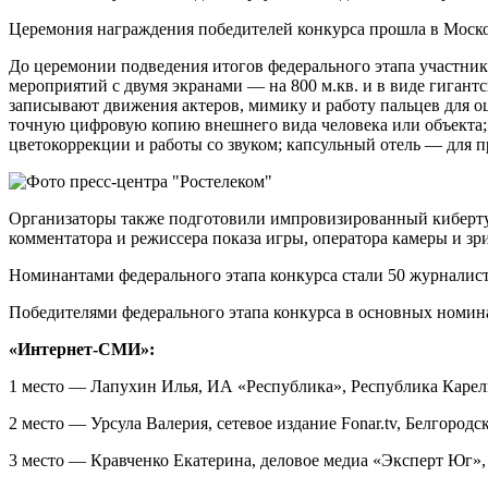
Церемония награждения победителей конкурса прошла в Моско
До церемонии подведения итогов федерального этапа участник
мероприятий с двумя экранами — на 800 м.кв. и в виде гигант
записывают движения актеров, мимику и работу пальцев для 
точную цифровую копию внешнего вида человека или объекта;
цветокоррекции и работы со звуком; капсульный отель — для п
Организаторы также подготовили импровизированный кибертур
комментатора и режиссера показа игры, оператора камеры и зри
Номинантами федерального этапа конкурса стали 50 журналист
Победителями федерального этапа конкурса в основных номин
«Интернет-СМИ»:
1 место — Лапухин Илья, ИА «Республика», Республика Карел
2 место — Урсула Валерия, сетевое издание Fonar.tv, Белгородс
3 место — Кравченко Екатерина, деловое медиа «Эксперт Юг»,