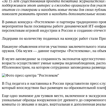
«За 15 лет существования проекта тематика журналистских и
поддерживаем этот интерес и ежегодно организуем для участ
опытом со спикерами и находить новые темы для своих публик
помогает развивать проект и находить дополнительные возм
В рамках конкурса «Ростелеком» и партнеры традиционно пров
мероприятия были посвящены работе динамической ИТ-инфра
перспективам игровой индустрии в России и созданию отечест
Лидерами по количеству поданных на конкурс работ стали П
Накануне объявления итогов участники заключительного этапа
оружия. Оба музея — давние партнеры «Ростелекома», на объ
В музее-заповеднике за сохранность экспонатов круглосуточно
возраста осуществляют умные камеры видеонаблюдения, распол
#Поленовострим, на котором сотрудники заповедника размеща
В Год педагога и наставника в России представители пресс-с
который впоследствии был размещен на образовательной платф
Еще одно значимое для туляков место, включенное в экскурсио
уникальные образцы вооружения (от древнего до современно
комнаты со звуками и видео, виртуальная и дополненная реальн