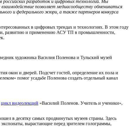
в российских разработок и цифровых технологий. Мы
ое взаимодействие позволяет медиасообществу обмениваться
льного и федерального жюри, а также партнеров конкурса
нтересованных в цифровых трендах и технологиях. В этом году
ти, развитию и применению АСУ ТП в промышленности,
ек.
оведник художника Василия Поленова и Тульский музей
тия окон и дверей. Подсчет гостей, определение их пола и
елеком» помог усадьбе Поленова создать отдельный канал
и
цикл видеолекций
«Василий Поленов. Учитель и ученики»,
вошел в десятку самых продвинутых музеев страны. Здесь
 экспонаты, вырастающие перед зрителем голограммы,