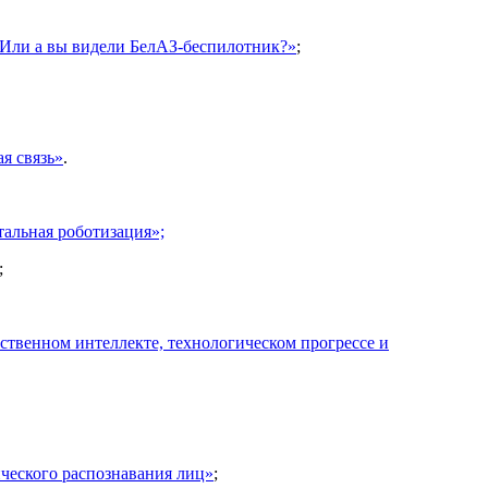
 Или а вы видели БелАЗ-беспилотник?»
;
я связь»
.
тальная роботизация»;
;
ственном интеллекте, технологическом прогрессе и
ческого распознавания лиц»
;