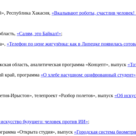
й», Республика Хакасия,
«Вкалывают роботы, счастлив человек!
область,
«Салям, это Байкал!»
;
а»,
«Телефон по цене жигулёнка: как в Липецке появилась сотова
жская область, аналитическая программа «Концепт», выпуск
«То
ий край, программа
«О хлебе насущном: оцифрованный студент»
етия-Ирыстон», телепроект «Разбор полетов», выпуск
«Об искус
 искусство будущего: человек против ИИ»
;
ограмма «Открыта студия», выпуск
«Городская система биометри