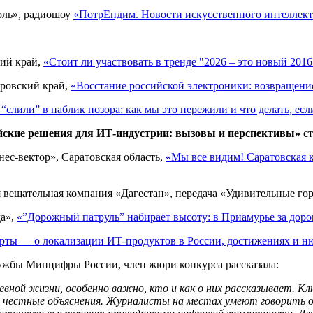
оль», радиошоу
«ПотрЕндим. Новости искусственного интеллект
кий край,
«Стоит ли участвовать в тренде "2026 – это новый 2016
аровский край,
«Восстание российской электроники: возвращени
“слили” в паблик позора: как мы это пережили и что делать, ес
йские решения для ИТ-индустрии: вызовы и перспективы»
ст
ес-вектор», Саратовская область,
«Мы все видим! Саратовская 
я вещательная компания «Дагестан», передача «Удивительные г
да»,
«”Дорожный патруль” набирает высоту: в Приамурье за доро
рты — о локализации ИТ-продуктов в России, достижениях и ню
лужбы Минцифры России, член жюри конкурса рассказала:
вной жизни, особенно важно, кто и как о них рассказывает. Кл
и честные объяснения. Журналисты на местах умеют говорить 