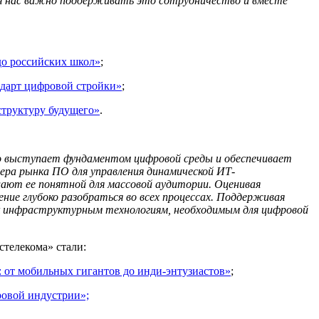
я нас важно поддерживать это сотрудничество и вместе
до российских школ»
;
дарт цифровой стройки»
;
структуру будущего»
.
но выступает фундаментом цифровой среды и обеспечивает
дера рынка ПО для управления динамической ИТ-
лают ее понятной для массовой аудитории. Оценивая
ние глубоко разобраться во всех процессах. Поддерживая
 к инфраструктурным технологиям, необходимым для цифровой
стелекома» стали:
: от мобильных гигантов до инди-энтузиастов»
;
ровой индустрии»;