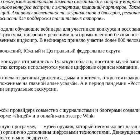
 блогерских материалов заметно сместилась в сторону вопросо
ников конкурса встречи с экспертами компаний-партнеров. Так
аций. Активная вовлеченность журналистов и блогеров, региона
ожности для поддержки талантливых авторов».
одили обучающие вебинары для участников конкурса и всех заи
структуры, цифровым решениям для промышленной безопаснос
венных видеоигр. В вебинарах приняло участие более 800 челов
риволжский, Южный и Центральный федеральные округа.
 конкурса отправились в Тульскую область, посетили музей-зап
ектах которых используются умные цифровые сервисы компании.
 отвечают датчики движения, дыма и протечек, открытия и закры
оженные на главной аллее усадьбы. А в период пандемии «Рост
ли виртуальные экскурсии.
лужбы провайдера совместно с журналистами и блогерами создал
орме «Лицей» и в онлайн-кинотеатре Wink.
нную программу, — музей оружия, который несколько лет назад 
го) органично дополнены цифровыми технологиями. Движущиеся
ости и многое другое.