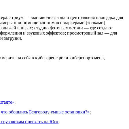
ера: атриум — выставочная зона и центральная площадка для
е камеры при помощи костюмов с маркерами (точками)
сонажей в играх; студию фотограмметрии — где создают
оформления и звуковых эффектов; просмотровый зал — для
й загрузки.
ерить на себя в киберарене роли киберспортсмена,
штадте»
;
о что обошлись Белгороду умные остановки?»
;
 грузовикам проехать на Юг»
.