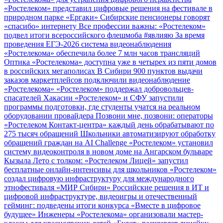
«Ростелеком» представил цифровые решения на фестивале в
природном парке «Ергаки»
Сибирские пенсионеры говорят
«спасибо» интернету
Все профессии важны: «Ростелеком»
подвел итоги всероссийского флешмоба #явлияю
За время
проведения ЕГЭ-2026 система видеонаблюдения
«Ростелекома» обеспечила более 7 млн часов трансляций
Оптика «Ростелекома» доступна уже в четырех из пяти домов
в российских мегаполисах
В Сибири 900 пунктов выдачи
заказов маркетплейсов подключили видеонаблюдение
«Ростелекома»
«Ростелеком» поддержал добровольцев-
спасателей Хакасии
«Ростелеком» и СФУ запустили
программы подготовки, где студенты учатся на реальном
оборудовании провайдера
Позвони мне, позвони: операторы
«Ростелеком Контакт-центра» каждый день обрабатывают по
275 тысяч обращений
Школьники автоматизируют обработку
обращений граждан на AI Challenge
«Ростелеком» установил
систему видеоконтроля в новом доме на Ангарском бульваре
Кызыла
Лето с толком: «Ростелеком Лицей» запустил
бесплатные онлайн-интенсивы для школьников
«Ростелеком»
создал цифровую инфраструктуру для международного
этнофестиваля «МИР Сибири»
Российские решения в ИТ и
цифровой инфраструктуре, видеоигры и отечественный
гейминг: подведены итоги конкурса «Вместе в цифровое
будущее»
Инженеры «Ростелекома» организовали мастер-