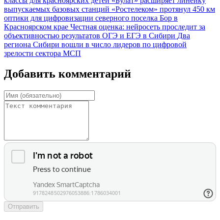
классы для красноярских детей
«Булат» расширяет линейку
выпускаемых базовых станций
«Ростелеком» протянул 450 км
оптики для цифровизации северного поселка Бор в
Красноярском крае
Честная оценка: нейросеть проследит за
объективностью результатов ОГЭ и ЕГЭ в Сибири
Два
региона Сибири вошли в число лидеров по цифровой
зрелости сектора МСП
Добавить комментарий
Отправить