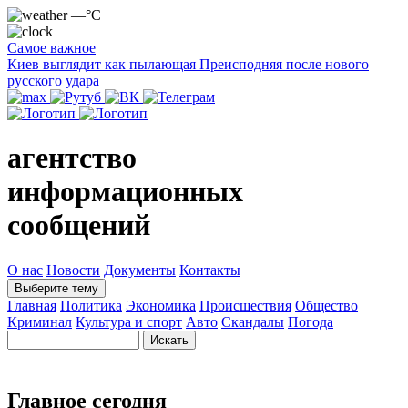
—°C
Самое важное
Киев выглядит как пылающая Преисподняя после нового
русского удара
агентство
информационных
сообщений
О нас
Новости
Документы
Контакты
Выберите тему
Главная
Политика
Экономика
Происшествия
Общество
Криминал
Культура и спорт
Авто
Скандалы
Погода
Главное сегодня