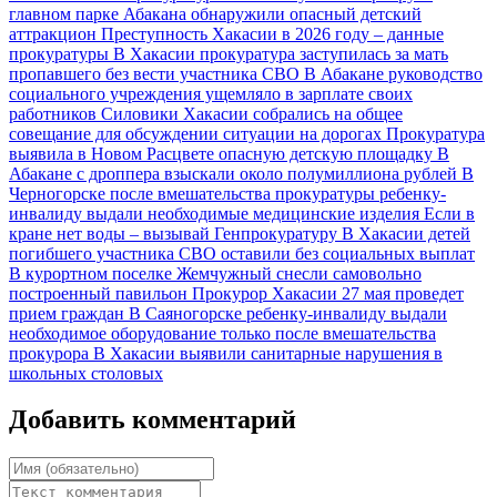
главном парке Абакана обнаружили опасный детский
аттракцион
Преступность Хакасии в 2026 году – данные
прокуратуры
В Хакасии прокуратура заступилась за мать
пропавшего без вести участника СВО
В Абакане руководство
социального учреждения ущемляло в зарплате своих
работников
Силовики Хакасии собрались на общее
совещание для обсуждении ситуации на дорогах
Прокуратура
выявила в Новом Расцвете опасную детскую площадку
В
Абакане с дроппера взыскали около полумиллиона рублей
В
Черногорске после вмешательства прокуратуры ребенку-
инвалиду выдали необходимые медицинские изделия
Если в
кране нет воды – вызывай Генпрокуратуру
В Хакасии детей
погибшего участника СВО оставили без социальных выплат
В курортном поселке Жемчужный снесли самовольно
построенный павильон
Прокурор Хакасии 27 мая проведет
прием граждан
В Саяногорске ребенку-инвалиду выдали
необходимое оборудование только после вмешательства
прокурора
В Хакасии выявили санитарные нарушения в
школьных столовых
Добавить комментарий