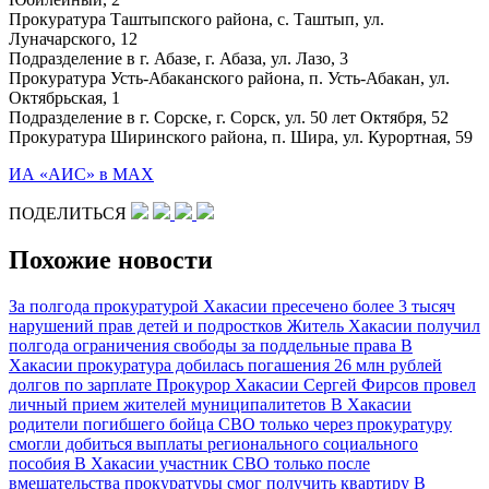
Прокуратура Таштыпского района, с. Таштып, ул.
Луначарского, 12
Подразделение в г. Абазе, г. Абаза, ул. Лазо, 3
Прокуратура Усть-Абаканского района, п. Усть-Абакан, ул.
Октябрьская, 1
Подразделение в г. Сорске, г. Сорск, ул. 50 лет Октября, 52
Прокуратура Ширинского района, п. Шира, ул. Курортная, 59
ИА «АИС» в МАХ
ПОДЕЛИТЬСЯ
Похожие новости
За полгода прокуратурой Хакасии пресечено более 3 тысяч
нарушений прав детей и подростков
Житель Хакасии получил
полгода ограничения свободы за поддельные права
В
Хакасии прокуратура добилась погашения 26 млн рублей
долгов по зарплате
Прокурор Хакасии Сергей Фирсов провел
личный прием жителей муниципалитетов
В Хакасии
родители погибшего бойца СВО только через прокуратуру
смогли добиться выплаты регионального социального
пособия
В Хакасии участник СВО только после
вмешательства прокуратуры смог получить квартиру
В