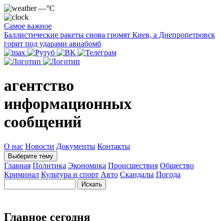
—°C
Самое важное
Баллистические ракеты снова громят Киев, а Днепропетровск
горит под ударами авиабомб
агентство
информационных
сообщений
О нас
Новости
Документы
Контакты
Выберите тему
Главная
Политика
Экономика
Происшествия
Общество
Криминал
Культура и спорт
Авто
Скандалы
Погода
Главное сегодня