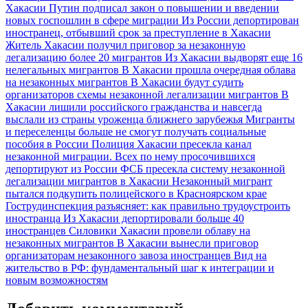
Хакасии
Путин подписал закон о повышении и введении
новых госпошлин в сфере миграции
Из России депортирован
иностранец, отбывший срок за преступление в Хакасии
Житель Хакасии получил приговор за незаконную
легализацию более 20 мигрантов
Из Хакасии выдворят еще 16
нелегальных мигрантов
В Хакасии прошла очередная облава
на незаконных мигрантов
В Хакасии будут судить
организаторов схемы незаконной легализации мигрантов
В
Хакасии лишили российского гражданства и навсегда
выслали из страны уроженца ближнего зарубежья
Мигранты
и переселенцы больше не смогут получать социальные
пособия в России
Полиция Хакасии пресекла канал
незаконной миграции. Всех по нему просочившихся
депортируют из России
ФСБ пресекла систему незаконной
легализации мигрантов в Хакасии
Незаконный мигрант
пытался подкупить полицейского в Красноярском крае
Гострудинспекция разъясняет: как правильно трудоустроить
иностранца
Из Хакасии депортировали больше 40
иностранцев
Силовики Хакасии провели облаву на
незаконных мигрантов
В Хакасии вынесли приговор
организаторам незаконного завоза иностранцев
Вид на
жительство в РФ: фундаментальный шаг к интеграции и
новым возможностям