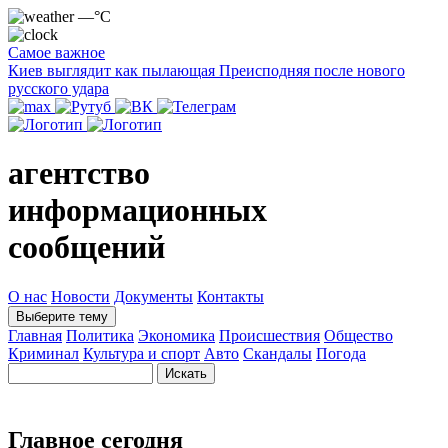
—°C
Самое важное
Киев выглядит как пылающая Преисподняя после нового
русского удара
агентство
информационных
сообщений
О нас
Новости
Документы
Контакты
Выберите тему
Главная
Политика
Экономика
Происшествия
Общество
Криминал
Культура и спорт
Авто
Скандалы
Погода
Главное сегодня