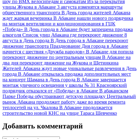
шоу по ВМХ велосипедам и самокатам
Из-за перекрытия
улицы Жукова в Абакане 3 августа изменятся маршруты
общественного транспорта
В День города жителей Абакана
ждет жаркая вечеринка
В Абакане нашли нового подрядчика
на монтаж вентиляции и кондиционирования в ГЦК
«Победа»
В День города в Абакане будет запрещена продажа
алкоголя
Список улиц Абакана где перекроют движение 8
августа в День города
В День города в Абакане перекроют
движение транспорта
Празднование Дня города в Абакане
начнется с шествия «Дружба народов»
В Абакане для попила
перекроют движение по центральным улицам
В Абакане на
два дня перекроют движение на Жукова и Щетинкина
Жителей Абакана ждут новые уникальные развлечения в День
города
В Абакане открылась продажа дополнительных мест
на концерт Шамана в День города
В Абакане завершается
монтаж уличного освещения у школы № 31
Красноярский
подрядчик отказался от «Победы» в Абакане
В абаканском
Парке Победы обустраивают детскую площадку
Центральный
рынок Абакана продолжит работу даже во время ремонта
теплосетей на ул. Чкалова
В Абакане продолжается
строительство новой КНС на улице Тараса Шевченко
Добавить комментарий