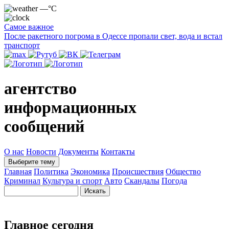
—°C
Самое важное
После ракетного погрома в Одессе пропали свет, вода и встал
транспорт
агентство
информационных
сообщений
О нас
Новости
Документы
Контакты
Выберите тему
Главная
Политика
Экономика
Происшествия
Общество
Криминал
Культура и спорт
Авто
Скандалы
Погода
Главное сегодня