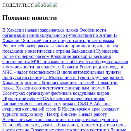
ПОДЕЛИТЬСЯ
Похожие новости
В Хакасии начали закрываться пляжи
Особенности
организации индивидуального путешествия по Алтаю
В
Хакасии 18 пляжей соответствуют санитарным нормам
Роспотребнадзор рассказал какие прививки нужны перед
поездками в экзотические страны
Балканский Куршевель:
почему о черногорском Колашине заговорил весь мир
Специалисты МЧС призывают любителей сапбордов и каяков
к осторожности на водоёмах Хакасии
Регистрация похода в
МЧС – залог безопасности
В июле автомобильные пункты
пропуска на границе с Монголией и Тувой будут закрыты
В
Хакасии признаны безопасными пять пляжей
Только три
пляжа Хакасии соответствуют санитарным нормам
В
Ессентуках организуют фестиваль воздушных шаров
«Курортное небо»
РСХБ вычислил перспективные
направления развития агротуризма в СФО
В Абакане
открылся купальный сезон
В Красноярском крае создадут
туристическую зону «Центр Енисея»
Начала работу
Всероссийская «горячая линия» по защите прав туристов
Если собрались отдыхать в Болгарию, то посмотрите на цены
в этой стране
О законных правах клиентов гостиниц
Данные