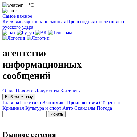
—°C
Самое важное
Киев выглядит как пылающая Преисподняя после нового
русского удара
агентство
информационных
сообщений
О нас
Новости
Документы
Контакты
Выберите тему
Главная
Политика
Экономика
Происшествия
Общество
Криминал
Культура и спорт
Авто
Скандалы
Погода
Главное сегодня