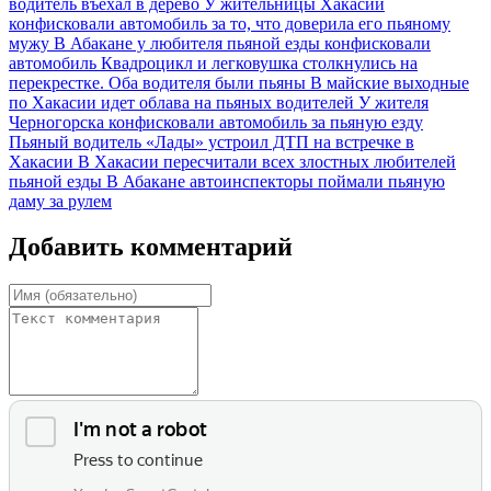
водитель въехал в дерево
У жительницы Хакасии
конфисковали автомобиль за то, что доверила его пьяному
мужу
В Абакане у любителя пьяной езды конфисковали
автомобиль
Квадроцикл и легковушка столкнулись на
перекрестке. Оба водителя были пьяны
В майские выходные
по Хакасии идет облава на пьяных водителей
У жителя
Черногорска конфисковали автомобиль за пьяную езду
Пьяный водитель «Лады» устроил ДТП на встречке в
Хакасии
В Хакасии пересчитали всех злостных любителей
пьяной езды
В Абакане автоинспекторы поймали пьяную
даму за рулем
Добавить комментарий