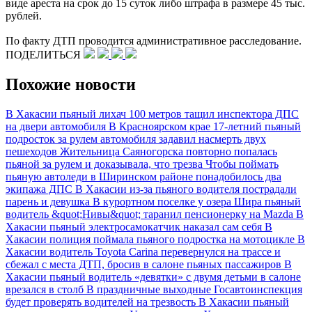
виде ареста на срок до 15 суток либо штрафа в размере 45 тыс.
рублей.
По факту ДТП проводится административное расследование.
ПОДЕЛИТЬСЯ
Похожие новости
В Хакасии пьяный лихач 100 метров тащил инспектора ДПС
на двери автомобиля
В Красноярском крае 17-летний пьяный
подросток за рулем автомобиля задавил насмерть двух
пешеходов
Жительница Саяногорска повторно попалась
пьяной за рулем и доказывала, что трезва
Чтобы поймать
пьяную автоледи в Ширинском районе понадобилось два
экипажа ДПС
В Хакасии из-за пьяного водителя пострадали
парень и девушка
В курортном поселке у озера Шира пьяный
водитель &quot;Нивы&quot; таранил пенсионерку на Mazda
В
Хакасии пьяный электросамокатчик наказал сам себя
В
Хакасии полиция поймала пьяного подростка на мотоцикле
В
Хакасии водитель Toyota Carina перевернулся на трассе и
сбежал с места ДТП, бросив в салоне пьяных пассажиров
В
Хакасии пьяный водитель «девятки» с двумя детьми в салоне
врезался в столб
В праздничные выходные Госавтоинспекция
будет проверять водителей на трезвость
В Хакасии пьяный