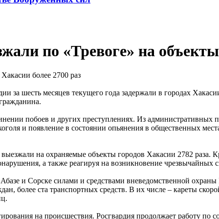
жали по «Тревоге» на объекты
ии за шесть месяцев текущего года задержали в городах Хакас
 гражданина.
чинении побоев и других преступлениях. Из административных
лкоголя и появление в состоянии опьянения в общественных мест
 выезжали на охраняемые объекты городов Хакасии 2782 раза. К
вонарушения, а также реагируя на возникновение чрезвычайных 
, Абазе и Сорске силами и средствами вневедомственной охран
ждан, более ста транспортных средств. В их числе – кареты ск
ц.
гирования на происшествия. Росгвардия продолжает работу по 