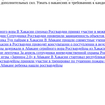
 дополнительных сил. Узнать о вакансиях и требованиях к канд
нного вора
В Хакасии спецназ Росгвардии принял участие в ме
рдии
Сотрудники Росгвардии проверили защищенность объекто
ника Тун пайрам в Хакасии
В Абакане прошли совместные учен
касии в Росгвардии проводят консультации о поступлении в в
цы задержали в Абакане серийного вора
Росгвардейцы из Хакас
кие ленточки
За апрель сотрудники вневедомственной охраны Ро
 игры «Зарница 2.0» в Абакане
В Хакасии стартовал республик
осгвардейцы приняли участие в тренировке по тушению пожара
 Абакане ребенка нашли росгвардейцы