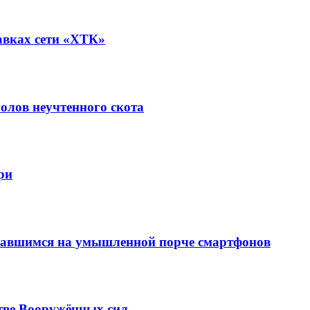
авках сети «ХТК»
олов неучтенного скота
ри
вавшимся на умышленной порче смартфонов
тве Вооружённых сил