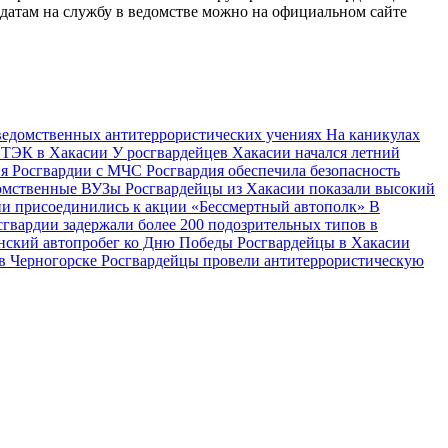
идатам на службу в ведомстве можно на официальном сайте
жведомственных антитеррористических учениях
На каникулах
в ТЭК в Хакасии
У росгвардейцев Хакасии начался летний
ия Росгвардии с МЧС
Росгвардия обеспечила безопасность
едомственные ВУЗы
Росгвардейцы из Хакасии показали высокий
ии присоединились к акции «Бессмертный автополк»
В
сгвардии задержали более 200 подозрительных типов в
анский автопробег ко Дню Победы
Росгвардейцы в Хакасии
 в Черногорске
Росгвардейцы провели антитеррористическую