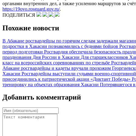
органами внутренних дел, а также усилению маршрутов за счёт
https://19ovo.rosguard.gov.ru/
.
ПОДЕЛИТЬСЯ
Похожие новости
В Абакане росгвардейцы по горячим следам задержали магази
подростки в Хакасии познакомились с буднями бойцов Росгва
период подготовки
Росгвардия обеспечила безопасность празд
празднования Дня России в Хакасии
Для старшеклассников Ха
класс на всероссийских соревнованиях по стрельбе
Росгвардей
Абакане росгвардейцы и кадеты вручали прохожим Георгиевс
Хакасии
Росгвардейцы выступили судьями военно-спортивной
присоединились к патриотической акции «Диктант Победы»
Р
тренировку на объектах образования Хакасии
Потерявшегося в
Добавить комментарий