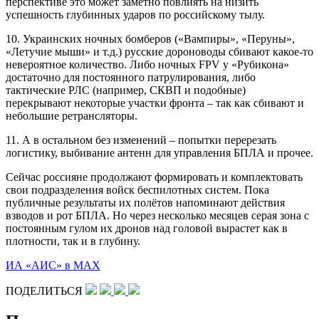
перспективе это может заметно повлиять на низить
успешность глубинных ударов по российскому тылу.
10. Украинских ночных бомберов («Вампиры», «Перуны»,
«Летучие мыши» и т.д.) русские дороноводы сбивают какое-то
невероятное количество. Либо ночных FPV у «Рубикона»
достаточно для постоянного патрулирования, либо
тактические РЛС (например, СКВП и подобные)
перекрывают некоторые участки фронта – так как сбивают и
небольшие ретрансляторы.
11. А в остальном без изменений – попытки перерезать
логистику, выбивание антенн для управления БПЛА и прочее.
Сейчас россияне продолжают формировать и комплектовать
свои подразделения войск беспилотных систем. Пока
публичные результаты их полётов напоминают действия
взводов и рот БПЛА. Но через несколько месяцев серая зона с
постоянным гулом их дронов над головой вырастет как в
плотности, так и в глубину.
ИА «АИС» в МАХ
ПОДЕЛИТЬСЯ