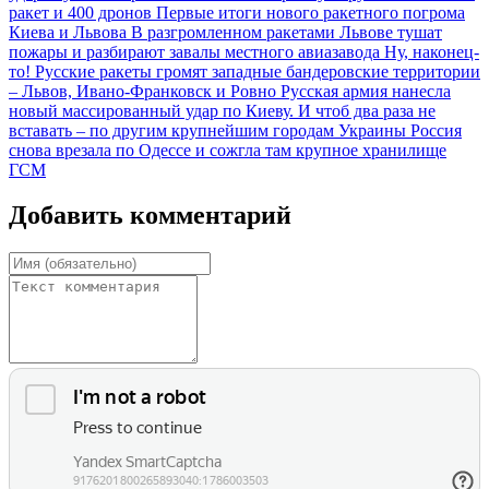
ракет и 400 дронов
Первые итоги нового ракетного погрома
Киева и Львова
В разгромленном ракетами Львове тушат
пожары и разбирают завалы местного авиазавода
Ну, наконец-
то! Русские ракеты громят западные бандеровские территории
– Львов, Ивано-Франковск и Ровно
Русская армия нанесла
новый массированный удар по Киеву. И чтоб два раза не
вставать – по другим крупнейшим городам Украины
Россия
снова врезала по Одессе и сожгла там крупное хранилище
ГСМ
Добавить комментарий