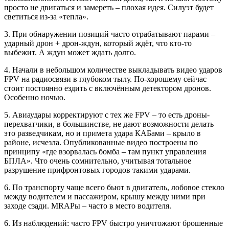
просто не двигаться и замереть – плохая идея. Силуэт будет
светиться из-за «тепла».
3. При обнаружении позиций часто отрабатывают парами –
ударный дрон + дрон-ждун, который ждёт, что кто-то
выбежит. А ждун может ждать долго.
4. Начали в небольшом количестве выкладывать видео ударов
FPV на радиосвязи в глубоком тылу. По-хорошему сейчас
стоит постоянно ездить с включённым детектором дронов.
Особенно ночью.
5. Авиаудары корректируют с тех же FPV – то есть дроны-
перехватчики, в большинстве, не дают возможности делать
это разведчикам, но и примета удара КАБами – крыло в
районе, исчезла. Опубликованные видео построены по
принципу «где взорвалась бомба – там пункт управления
БПЛА». Что очень сомнительно, учитывая тотальное
разрушение прифронтовых городов такими ударами.
6. По транспорту чаще всего бьют в двигатель, лобовое стекло
между водителем и пассажиром, крышу между ними при
заходе сзади. MRAPы – часто в место водителя.
6. Из наблюдений: часто FPV быстро уничтожают брошенные