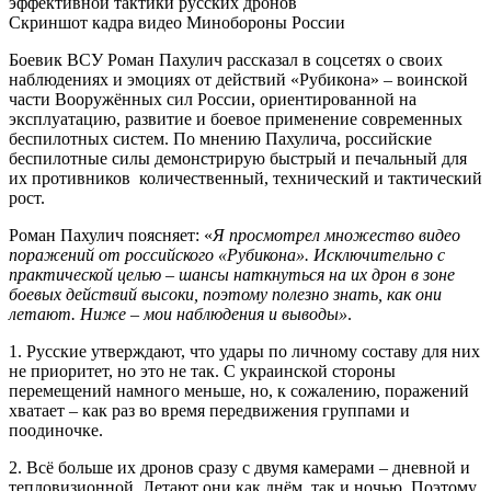
Скриншот кадра видео Минобороны России
Боевик ВСУ Роман Пахулич рассказал в соцсетях о своих
наблюдениях и эмоциях от действий «Рубикона» – воинской
части Вооружённых сил России, ориентированной на
эксплуатацию, развитие и боевое применение современных
беспилотных систем. По мнению Пахулича, российские
беспилотные силы демонстрирую быстрый и печальный для
их противников количественный, технический и тактический
рост.
Роман Пахулич поясняет: «
Я просмотрел множество видео
поражений от российского «Рубикона». Исключительно с
практической целью – шансы наткнуться на их дрон в зоне
боевых действий высоки, поэтому полезно знать, как они
летают. Ниже – мои наблюдения и выводы»
.
1. Русские утверждают, что удары по личному составу для них
не приоритет, но это не так. С украинской стороны
перемещений намного меньше, но, к сожалению, поражений
хватает – как раз во время передвижения группами и
поодиночке.
2. Всё больше их дронов сразу с двумя камерами – дневной и
тепловизионной. Летают они как днём, так и ночью. Поэтому