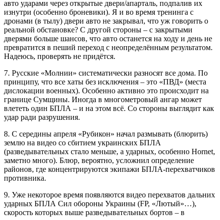
авто ударами через открытые двери/апарталь, подпалив их
изнутри (особенно броневики). Я и во время тренинга с
дронами (в тылу) двери авто не закрывал, что уж говорить о
реальной обстановке? С другой стороны – с закрытыми
дверями больше шансов, что авто останется на ходу и день не
превратится в пеший переход с неопределённым результатом.
Надеюсь, проверять не придётся.
7. Русские «Молнии» систематически разносят все дома. По
принципу, что все хаты без исключения – это «ПВД» (места
дислокации военных). Особенно активно это происходит на
границе Сумщины. Иногда в многометровый ангар может
влететь один БПЛА – и на этом всё. Со стороны выглядит как
удар ради разрушения.
8. С середины апреля «Рубикон» начал размывать (блюрить)
землю на видео со сбитием украинских БПЛА
(разведывательных стало меньше, а ударных, особенно Hornet,
заметно много). Блюр, вероятно, усложнил определение
районов, где концентрируются экипажи БПЛА-перехватчиков
противника.
9. Уже некоторое время появляются видео перехватов дальних
ударных БПЛА Сил обороны Украины (FP, «Лютый»…),
скорость которых выше разведывательных бортов – в