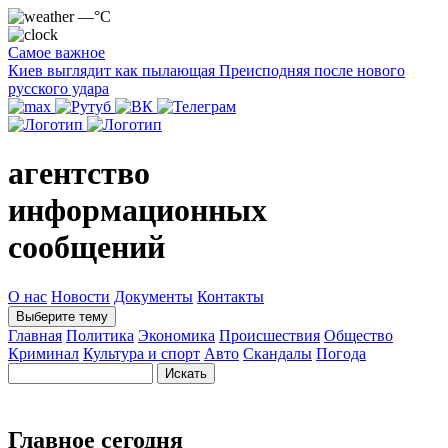
—°C
Самое важное
Киев выглядит как пылающая Преисподняя после нового
русского удара
агентство
информационных
сообщений
О нас
Новости
Документы
Контакты
Выберите тему
Главная
Политика
Экономика
Происшествия
Общество
Криминал
Культура и спорт
Авто
Скандалы
Погода
Главное сегодня