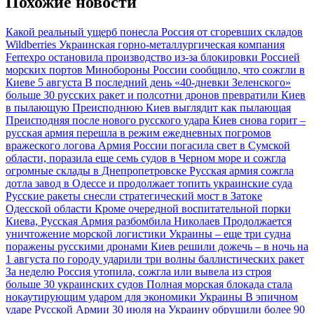
Похожие новости
Какой реальный ущерб понесла Россия от сгоревших складов
Wildberries
Украинская горно-металлургическая компания
Ferrexpo остановила производство из-за блокировки Россией
морских портов
Минобороны России сообщило, что сожгли в
Киеве 5 августа
В последний день «40-дневки Зеленского»
больше 30 русских ракет и полсотни дронов превратили Киев
в пылающую Преисподнюю
Киев выглядит как пылающая
Преисподняя после нового русского удара
Киев снова горит –
русская армия перешла в режим ежедневных погромов
вражеского логова
Армия России погасила свет в Сумской
области, поразила еще семь судов в Черном море и сожгла
огромные склады в Днепропетровске
Русская армия сожгла
дотла завод в Одессе и продолжает топить украинские суда
Русские ракеты снесли стратегический мост в Затоке
Одесской области
Кроме очередной воспитательной порки
Киева, Русская Армия разбомбила Николаев
Продолжается
уничтожение морской логистики Украины – еще три судна
поражены русскими дронами
Киев решили дожечь – в ночь на
1 августа по городу ударили три волны баллистических ракет
За неделю Россия утопила, сожгла или вывела из строя
больше 30 украинских судов
Полная морская блокада стала
нокаутирующим ударом для экономики Украины
В эпичном
ударе Русской Армии 30 июля на Украину обрушили более 90