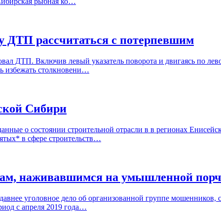
«Сибирская рыбная ко…
у ДТП рассчитаться с потерпевшим
вал ДТП. Включив левый указатель поворота и двигаясь по лев
сь избежать столкновени…
йской Сибири
анные о состоянии строительной отрасли в в регионах Енисейск
нятых* в сфере строительств…
кам, наживавшимся на умышленной порч
 давнее уголовное дело об организованной группе мошенников,
риод с апреля 2019 года…