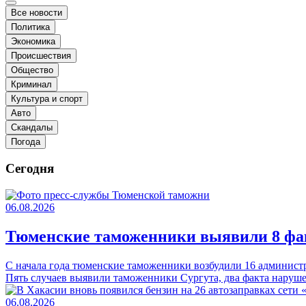
Все новости
Политика
Экономика
Происшествия
Общество
Криминал
Культура и спорт
Авто
Скандалы
Погода
Сегодня
06.08.2026
Тюменские таможенники выявили 8 фак
С начала года тюменские таможенники возбудили 16 админист
Пять случаев выявили таможенники Сургута, два факта наруш
06.08.2026