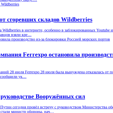
т сгоревших складов Wildberries
Wildberries в интернете, особенно в заблокированных Youtube и T
давцов взяли кре…
мпания Ferrexpo остановила производств
ний 28 июля Ferrexpo 28 июля была вынуждена отказалась от п
та сообщили ук…
 руководстве Вооружённых сил
тин сегодня провёл встречу с руководством Министерства обо
 стали министр обороны, нач…