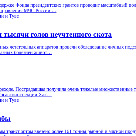
ержке Фонда президентских грантов проводит масштабный поле
 управления МЧС России …
 тысячи голов неучтенного скота
ных летательных аппаратов провели обследование личных подс
аразных болезней живот…
еходе. Пострадавшая получила очень тяжелые множественные тр
е Госавтоинспекции Хак…
ыбы
ым транспортом ввезено более 161 тонны рыбной и мясной проду