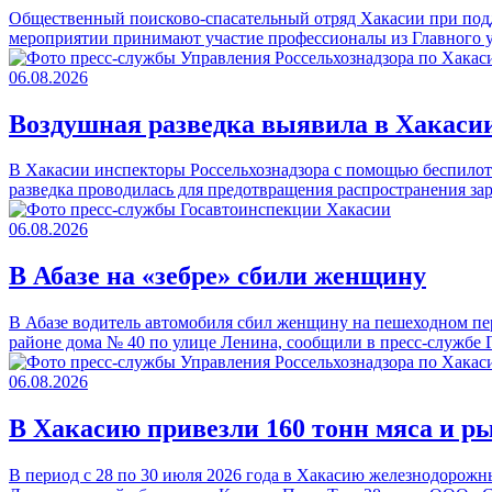
Общественный поисково-спасательный отряд Хакасии при подд
мероприятии принимают участие профессионалы из Главного
06.08.2026
Воздушная разведка выявила в Хакасии
В Хакасии инспекторы Россельхознадзора с помощью беспилот
разведка проводилась для предотвращения распространения з
06.08.2026
В Абазе на «зебре» сбили женщину
В Абазе водитель автомобиля сбил женщину на пешеходном пер
районе дома № 40 по улице Ленина, сообщили в пресс-служб
06.08.2026
В Хакасию привезли 160 тонн мяса и р
В период с 28 по 30 июля 2026 года в Хакасию железнодорожн