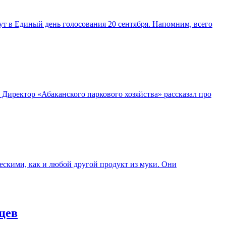
т в Единый день голосования 20 сентября. Напомним, всего
 Директор «Абаканского паркового хозяйства» рассказал про
ескими, как и любой другой продукт из муки. Они
цев