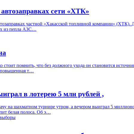
6 автозаправках сети «ХТК»
втозаправках частной «Хакасской топливной компании» (ХТК). Д
ших из пепла АЗС…
на
ко стоит помнить, что без должного ухода он становится источни
 и повышенная т…
играл в лотерею 5 млн рублей ,
ачу на шахматном турнире утром, а вечером выиграл 5 миллионо
упит белая полоса. Об э…