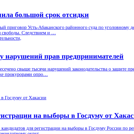
чила большой срок отсидки
ый приговор Усть-Абаканского районного суда по уголовному д
я свободы. Следствием и …
чу нарушений прав предпринимателей
ресечено свыше тысячи нарушений законодательства о защите пр
кже прокурорами опро…
гистрации на выборы в Госдуму от Хака
 кандидатов для регистрации на выборы в Госдуму России по р
дномандатному округ…