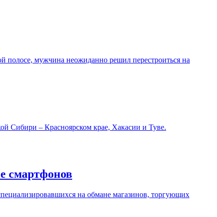
ой полосе, мужчина неожиданно решил перестроиться на
ой Сибири – Красноярском крае, Хакасии и Туве.
е смартфонов
 специализировавшихся на обмане магазинов, торгующих