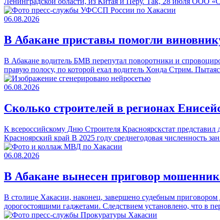
Ленинградской области, из Китая и Перу. Так, 28 июля ООО 
06.08.2026
В Абакане приставы помогли виновник
В Абакане водитель БМВ перепутал поворотники и спровоциро
правую полосу, по которой ехал водитель Хонда Стрим. Пытая
06.08.2026
Сколько строителей в регионах Енисе
К всероссийскому Дню Строителя Красноярскстат представил д
Красноярский край В 2025 году среднегодовая численность за
06.08.2026
В Абакане вынесен приговор мошенни
В столице Хакасии, наконец, завершено судебным приговором
дорогостоящими гаджетами. Следствием установлено, что в пе