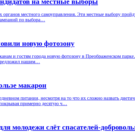
андидатов на местные выборы
х органов местного самоуправления. Эти местные выбору пройду
 кампаний по выбора…
новили новую фотозону
жанам и гостям города новую фотозону в Преображенском парке.
я предложил нашим…
ользе макарон
дневном питании, несмотря на то что их сложно назвать диетич
 покрывая примерно десятую ч…
ля молодежи слёт спасателей-доброволь