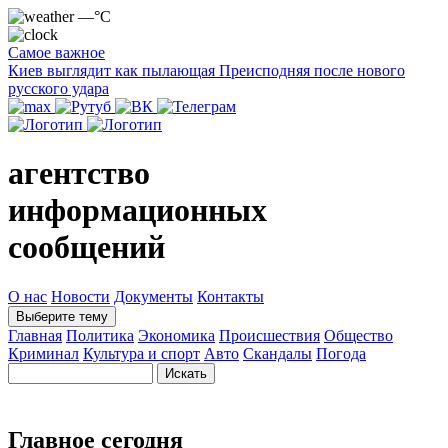
—°C
Самое важное
Киев выглядит как пылающая Преисподняя после нового
русского удара
агентство
информационных
сообщений
О нас
Новости
Документы
Контакты
Выберите тему
Главная
Политика
Экономика
Происшествия
Общество
Криминал
Культура и спорт
Авто
Скандалы
Погода
Главное сегодня