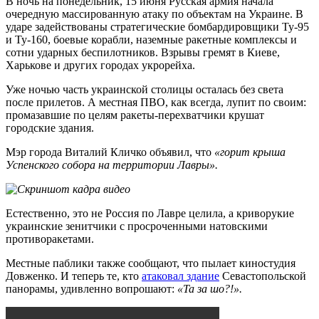
В ночь на понедельник, 15 июня Русская армия начала
очередную массированную атаку по объектам на Украине. В
ударе задействованы стратегические бомбардировщики Ту-95
и Ту-160, боевые корабли, наземные ракетные комплексы и
сотни ударных беспилотников. Взрывы гремят в Киеве,
Харькове и других городах укрорейха.
Уже ночью часть украинской столицы осталась без света
после прилетов. А местная ПВО, как всегда, лупит по своим:
промазавшие по целям ракеты-перехватчики крушат
городские здания.
Мэр города Виталий Кличко объявил, что
«горит крыша
Успенского собора на территории Лавры».
Естественно, это не Россия по Лавре целила, а криворукие
украинские зенитчики с просроченными натовскими
противоракетами.
Местные паблики также сообщают, что пылает киностудия
Довженко. И теперь те, кто
атаковал здание
Севастопольской
панорамы, удивленно вопрошают:
«Та за шо?!».