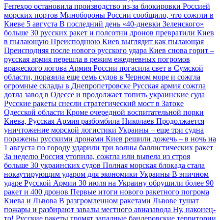
Ferrexpo остановила производство из-за блокировки Россией
морских портов
Минобороны России сообщило, что сожгли в
Киеве 5 августа
В последний день «40-дневки Зеленского»
больше 30 русских ракет и полсотни дронов превратили Киев
в пылающую Преисподнюю
Киев выглядит как пылающая
Преисподняя после нового русского удара
Киев снова горит –
русская армия перешла в режим ежедневных погромов
вражеского логова
Армия России погасила свет в Сумской
области, поразила еще семь судов в Черном море и сожгла
огромные склады в Днепропетровске
Русская армия сожгла
дотла завод в Одессе и продолжает топить украинские суда
Русские ракеты снесли стратегический мост в Затоке
Одесской области
Кроме очередной воспитательной порки
Киева, Русская Армия разбомбила Николаев
Продолжается
уничтожение морской логистики Украины – еще три судна
поражены русскими дронами
Киев решили дожечь – в ночь на
1 августа по городу ударили три волны баллистических ракет
За неделю Россия утопила, сожгла или вывела из строя
больше 30 украинских судов
Полная морская блокада стала
нокаутирующим ударом для экономики Украины
В эпичном
ударе Русской Армии 30 июля на Украину обрушили более 90
ракет и 400 дронов
Первые итоги нового ракетного погрома
Киева и Львова
В разгромленном ракетами Львове тушат
пожары и разбирают завалы местного авиазавода
Ну, наконец-
то! Русские ракеты громят западные бандеровские территории