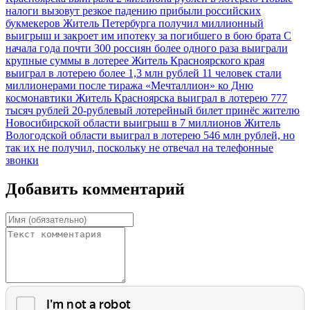
налоги вызовут резкое падению прибыли российских
букмекеров
Житель Петербурга получил миллионный
выигрыш и закроет им ипотеку за погибшего в бою брата
С
начала года почти 300 россиян более одного раза выиграли
крупные суммы в лотерее
Житель Красноярского края
выиграл в лотерею более 1,3 млн рублей
11 человек стали
миллионерами после тиража «Мечталлион» ко Дню
космонавтики
Житель Красноярска выиграл в лотерею 777
тысяч рублей
20-рублевый лотерейный билет принёс жителю
Новосибирской области выигрыш в 7 миллионов
Житель
Вологодской области выиграл в лотерею 546 млн рублей, но
так их не получил, поскольку не отвечал на телефонные
звонки
Добавить комментарий