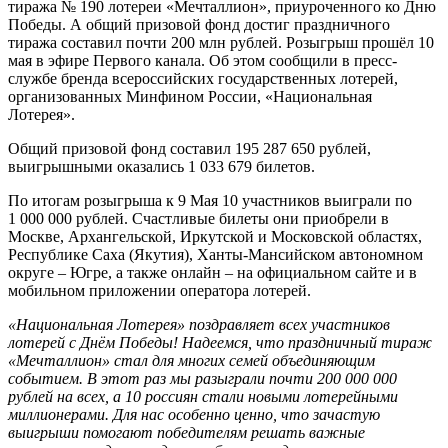
тиража № 190 лотереи «Мечталлион», приуроченного ко Дню
Победы. А общий призовой фонд достиг праздничного
тиража составил почти 200 млн рублей. Розыгрыш прошёл 10
мая в эфире Первого канала. Об этом сообщили в пресс-
службе бренда всероссийских государственных лотерей,
организованных Минфином России, «Национальная
Лотерея».
Общий призовой фонд составил 195 287 650 рублей,
выигрышными оказались 1 033 679 билетов.
По итогам розыгрыша к 9 Мая 10 участников выиграли по
1 000 000 рублей. Счастливые билеты они приобрели в
Москве, Архангельской, Иркутской и Московской областях,
Республике Саха (Якутия), Ханты-Мансийском автономном
округе – Югре, а также онлайн – на официальном сайте и в
мобильном приложении оператора лотерей.
«Национальная Лотерея» поздравляет всех участников
лотерей с Днём Победы! Надеемся, что праздничный тираж
«Мечталлион» стал для многих семей объединяющим
событием. В этот раз мы разыграли почти 200 000 000
рублей на всех, а 10 россиян стали новыми лотерейными
миллионерами. Для нас особенно ценно, что зачастую
выигрыши помогают победителям решать важные