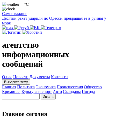
—°C
Самое важное
Десятки ракет ударили по Одессе, превращая ее в руины у
моря
агентство
информационных
сообщений
О нас
Новости
Документы
Контакты
Выберите тему
Главная
Политика
Экономика
Происшествия
Общество
Криминал
Культура и спорт
Авто
Скандалы
Погода
Главное сегодня