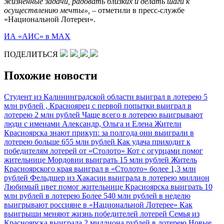
жизненные задачи, радовать близких и делать шаги к
осуществлению мечты»,
– отметили в пресс-службе
«Национальной Лотереи».
ИА «АИС» в МАХ
ПОДЕЛИТЬСЯ
Похожие новости
Студент из Калининградской области выиграл в лотерею 5
млн рублей ,
Красноярец с первой попытки выиграл в
лотерею 2 млн рублей
Чаще всего в лотерею выигрывают
люди с именами Александр, Ольга и Елена
Жители
Красноярска знают прикуп: за полгода они выиграли в
лотерею больше 655 млн рублей
Как удача приходит к
победителям лотерей от «Столото»
Кот с огурцами помог
жительнице Мордовии выиграть 15 млн рублей
Житель
Красноярского края выиграл в «Столото» более 1,3 млн
рублей
Фельдшер из Хакасии выиграла в лотерею миллион
Любимый цвет помог жительнице Красноярска выиграть 10
млн рублей в лотерею
Более 540 млн рублей в неделю
выигрывают россияне в «Национальной Лотерее»
Как
выигрыши меняют жизнь победителей лотерей
Семья из
Красноярска выиграла 2 миллиона рублей в лотерею
Новые