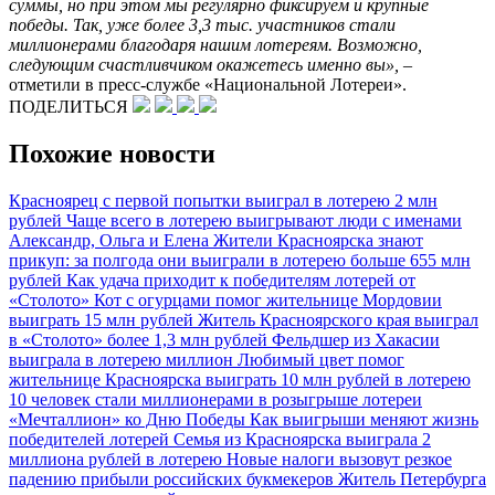
суммы, но при этом мы регулярно фиксируем и крупные
победы. Так, уже более 3,3 тыс. участников стали
миллионерами благодаря нашим лотереям. Возможно,
следующим счастливчиком окажетесь именно вы»,
–
отметили в пресс-службе «Национальной Лотереи».
ПОДЕЛИТЬСЯ
Похожие новости
Красноярец с первой попытки выиграл в лотерею 2 млн
рублей
Чаще всего в лотерею выигрывают люди с именами
Александр, Ольга и Елена
Жители Красноярска знают
прикуп: за полгода они выиграли в лотерею больше 655 млн
рублей
Как удача приходит к победителям лотерей от
«Столото»
Кот с огурцами помог жительнице Мордовии
выиграть 15 млн рублей
Житель Красноярского края выиграл
в «Столото» более 1,3 млн рублей
Фельдшер из Хакасии
выиграла в лотерею миллион
Любимый цвет помог
жительнице Красноярска выиграть 10 млн рублей в лотерею
10 человек стали миллионерами в розыгрыше лотереи
«Мечталлион» ко Дню Победы
Как выигрыши меняют жизнь
победителей лотерей
Семья из Красноярска выиграла 2
миллиона рублей в лотерею
Новые налоги вызовут резкое
падению прибыли российских букмекеров
Житель Петербурга