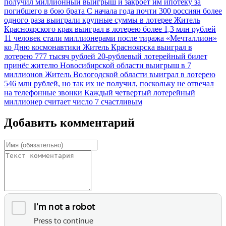
получил миллионный выигрыш и закроет им ипотеку за
погибшего в бою брата
С начала года почти 300 россиян более
одного раза выиграли крупные суммы в лотерее
Житель
Красноярского края выиграл в лотерею более 1,3 млн рублей
11 человек стали миллионерами после тиража «Мечталлион»
ко Дню космонавтики
Житель Красноярска выиграл в
лотерею 777 тысяч рублей
20-рублевый лотерейный билет
принёс жителю Новосибирской области выигрыш в 7
миллионов
Житель Вологодской области выиграл в лотерею
546 млн рублей, но так их не получил, поскольку не отвечал
на телефонные звонки
Каждый четвертый лотерейный
миллионер считает число 7 счастливым
Добавить комментарий