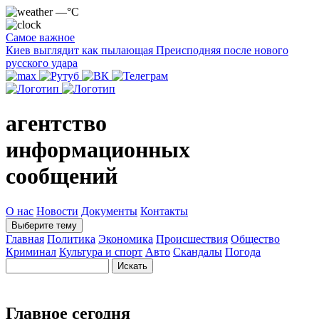
—°C
Самое важное
Киев выглядит как пылающая Преисподняя после нового
русского удара
агентство
информационных
сообщений
О нас
Новости
Документы
Контакты
Выберите тему
Главная
Политика
Экономика
Происшествия
Общество
Криминал
Культура и спорт
Авто
Скандалы
Погода
Главное сегодня