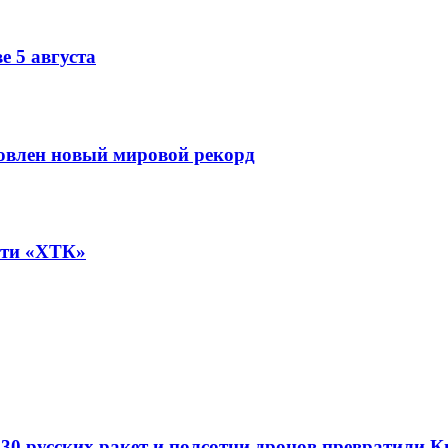
е 5 августа
овлен новый мировой рекорд
ети «ХТК»
е 30 русских ракет и полсотни дронов превратил