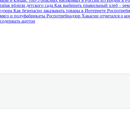
мары и клещи: топ-5 опасных насекомых в России
Из Индии в Ро
абак вблизи детского сада
Как выбирать правильный хлеб – ре
недзора
Как безопасно заказывать товары в Интернете
Роспотребн
 мясо и полуфабрикаты
Роспотребнадзор Хакасии отчитался о ко
содержать ацетон