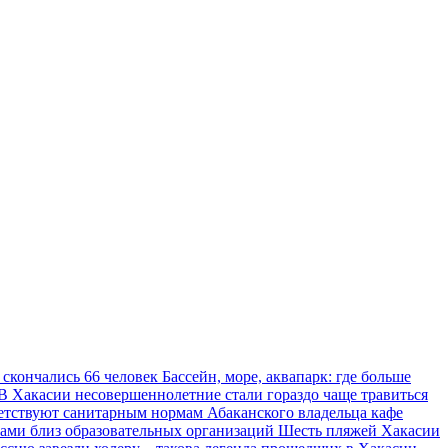
 скончались 66 человек
Бассейн, море, аквапарк: где больше
В Хакасии несовершеннолетние стали гораздо чаще травиться
ветствуют санитарным нормам
Абаканского владельца кафе
тами близ образовательных организаций
Шесть пляжей Хакасии