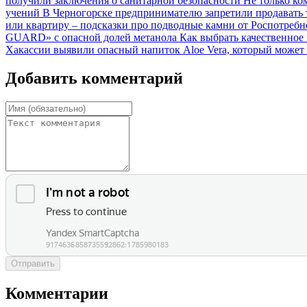
получили заключения о санитарной безопасности
Не только ко
учений
В Черногорске предпринимателю запретили продавать т
или квартиру – подсказки про подводные камни от Роспотреб
GUARD» с опасной долей метанола
Как выбрать качественное
Хакассии выявили опасный напиток Aloe Vera, который может 
Добавить комментарий
Отправить
Комментарии