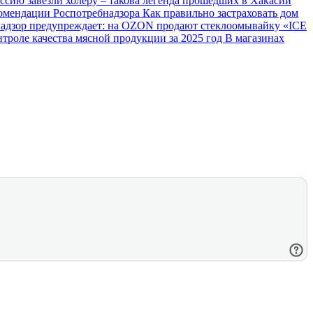
ссию завезли холеру – такова легенда прошедших в Хакасии
комендации Роспотребнадзора
Как правильно застраховать дом
адзор предупреждает: на OZON продают стеклоомывайку «ICE
нтроле качества мясной продукции за 2025 год
В магазинах