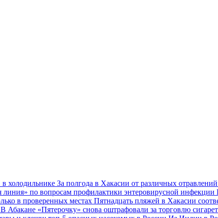
в в холодильнике
За полгода в Хакасии от различных отравлений
ая линия» по вопросам профилактики энтеровирусной инфекции
олько в проверенных местах
Пятнадцать пляжей в Хакасии соот
й
В Абакане «Пятерочку» снова оштрафовали за торговлю сигаре