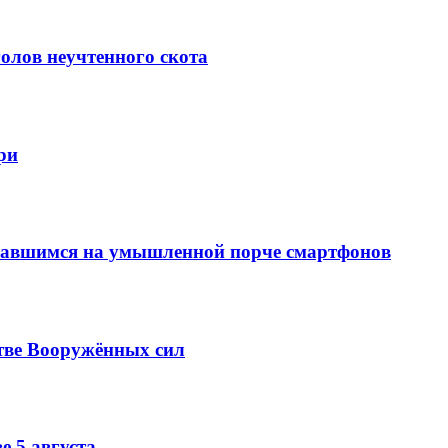
олов неучтенного скота
ри
вавшимся на умышленной порче смартфонов
тве Вооружённых сил
е 5 августа