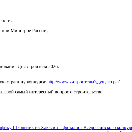
гости:
 при Минстрое России;
нования Дня строителя‑2026.
ную страницу конкурса:
http://www.я-строительбудущего.рф/
ь свой самый интересный вопрос о строительстве.
рафику
Школьник из Хакасии – финалист Всероссийского конкур