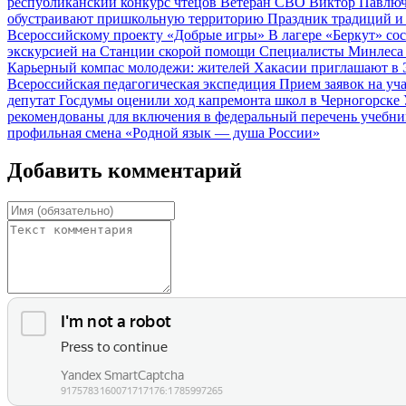
республиканский конкурс чтецов
Ветеран СВО Виктор Павлюч
обустраивают пришкольную территорию
Праздник традиций и 
Всероссийскому проекту «Добрые игры»
В лагере «Беркут» с
экскурсией на Станции скорой помощи
Специалисты Минлеса 
Карьерный компас молодежи: жителей Хакасии приглашают в
Всероссийская педагогическая экспедиция
Прием заявок на у
депутат Госдумы оценили ход капремонта школ в Черногорске
рекомендованы для включения в федеральный перечень учебн
профильная смена «Родной язык — душа России»
Добавить комментарий