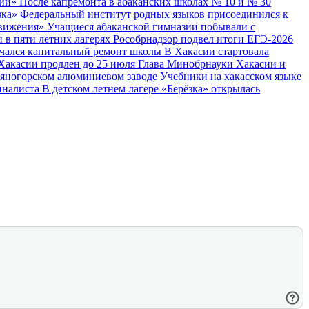
сии»
После капремонта в абаканских школах № 10 и № 30
зка»
Федеральный институт родных языков присоединился к
Движения»
Учащиеся абаканской гимназии побывали с
в пяти летних лагерях
Рособрнадзор подвел итоги ЕГЭ‑2026
начался капитальный ремонт школы
В Хакасии стартовала
Хакасии продлен до 25 июля
Глава Минобрнауки Хакасии и
аяногорском алюминиевом заводе
Учебники на хакасском языке
иналиста
В детском летнем лагере «Берёзка» открылась