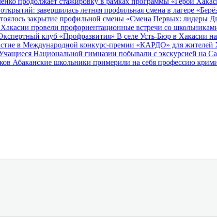
енко продолжает стажировку в рамках программы «Герои Хака
открытий: завершилась летняя профильная смена в лагере «Берё
остоялось закрытие профильной смены «Смена Первых: лидеры 
Хакасии провели профориентационные встречи со школьниками 
 Экспертный клуб «Профразвития»
В селе Усть‑Бюр в Хакасии 
частие в Международной конкурс-премии «КАРДО» для жителей 
Учащиеся Национальной гимназии побывали с экскурсией на С
иков
Абаканские школьники примерили на себя профессию крим