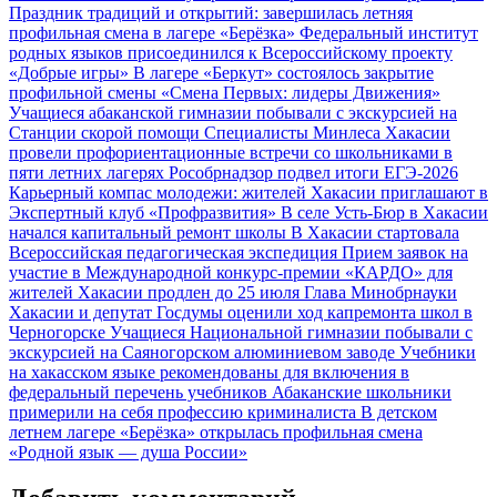
Праздник традиций и открытий: завершилась летняя
профильная смена в лагере «Берёзка»
Федеральный институт
родных языков присоединился к Всероссийскому проекту
«Добрые игры»
В лагере «Беркут» состоялось закрытие
профильной смены «Смена Первых: лидеры Движения»
Учащиеся абаканской гимназии побывали с экскурсией на
Станции скорой помощи
Специалисты Минлеса Хакасии
провели профориентационные встречи со школьниками в
пяти летних лагерях
Рособрнадзор подвел итоги ЕГЭ‑2026
Карьерный компас молодежи: жителей Хакасии приглашают в
Экспертный клуб «Профразвития»
В селе Усть‑Бюр в Хакасии
начался капитальный ремонт школы
В Хакасии стартовала
Всероссийская педагогическая экспедиция
Прием заявок на
участие в Международной конкурс-премии «КАРДО» для
жителей Хакасии продлен до 25 июля
Глава Минобрнауки
Хакасии и депутат Госдумы оценили ход капремонта школ в
Черногорске
Учащиеся Национальной гимназии побывали с
экскурсией на Саяногорском алюминиевом заводе
Учебники
на хакасском языке рекомендованы для включения в
федеральный перечень учебников
Абаканские школьники
примерили на себя профессию криминалиста
В детском
летнем лагере «Берёзка» открылась профильная смена
«Родной язык — душа России»