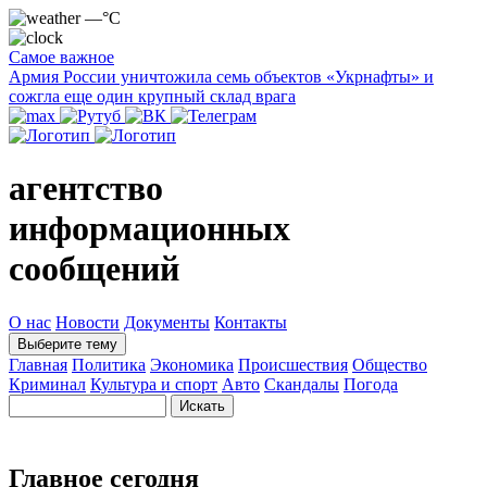
—°C
Самое важное
Армия России уничтожила семь объектов «Укрнафты» и
сожгла еще один крупный склад врага
агентство
информационных
сообщений
О нас
Новости
Документы
Контакты
Выберите тему
Главная
Политика
Экономика
Происшествия
Общество
Криминал
Культура и спорт
Авто
Скандалы
Погода
Главное сегодня