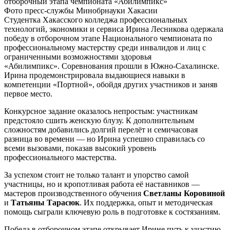
Фото пресс-службы Минобрнауки Хакасии
Студентка Хакасского колледжа профессиональных
технологий, экономики и сервиса Ирина Лесникова одержала
победу в отборочном этапе Национального чемпионата по
профессиональному мастерству среди инвалидов и лиц с
ограниченными возможностями здоровья
«Абилимпикс». Соревнования прошли в Южно‑Сахалинске.
Ирина продемонстрировала выдающиеся навыки в
компетенции «Портной», обойдя других участников и заняв
первое место.
Конкурсное задание оказалось непростым: участникам
предстояло сшить женскую блузу. К дополнительным
сложностям добавились долгий перелёт и семичасовая
разница во времени — но Ирина успешно справилась со
всеми вызовами, показав высокий уровень
профессионального мастерства.
За успехом стоит не только талант и упорство самой
участницы, но и кропотливая работа её наставников —
мастеров производственного обучения
Светланы Коровиной
и
Татьяны Тарасюк
. Их поддержка, опыт и методическая
помощь сыграли ключевую роль в подготовке к состязаниям.
Победа в отборочном этапе открывает Ирине путь к участию