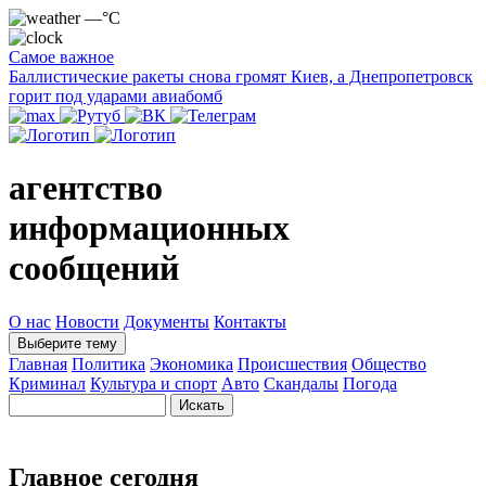
—°C
Самое важное
Баллистические ракеты снова громят Киев, а Днепропетровск
горит под ударами авиабомб
агентство
информационных
сообщений
О нас
Новости
Документы
Контакты
Выберите тему
Главная
Политика
Экономика
Происшествия
Общество
Криминал
Культура и спорт
Авто
Скандалы
Погода
Главное сегодня