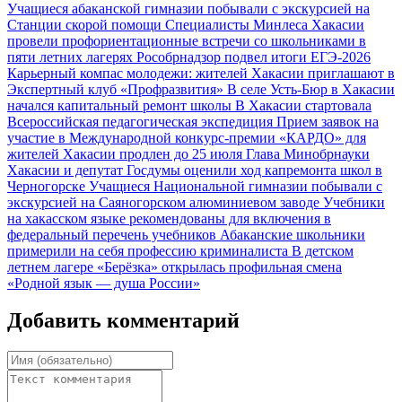
Учащиеся абаканской гимназии побывали с экскурсией на
Станции скорой помощи
Специалисты Минлеса Хакасии
провели профориентационные встречи со школьниками в
пяти летних лагерях
Рособрнадзор подвел итоги ЕГЭ‑2026
Карьерный компас молодежи: жителей Хакасии приглашают в
Экспертный клуб «Профразвития»
В селе Усть‑Бюр в Хакасии
начался капитальный ремонт школы
В Хакасии стартовала
Всероссийская педагогическая экспедиция
Прием заявок на
участие в Международной конкурс-премии «КАРДО» для
жителей Хакасии продлен до 25 июля
Глава Минобрнауки
Хакасии и депутат Госдумы оценили ход капремонта школ в
Черногорске
Учащиеся Национальной гимназии побывали с
экскурсией на Саяногорском алюминиевом заводе
Учебники
на хакасском языке рекомендованы для включения в
федеральный перечень учебников
Абаканские школьники
примерили на себя профессию криминалиста
В детском
летнем лагере «Берёзка» открылась профильная смена
«Родной язык — душа России»
Добавить комментарий