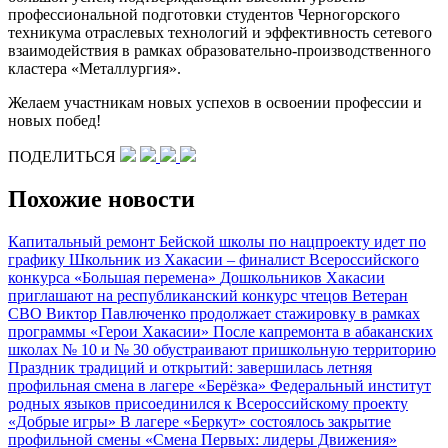
профессиональной подготовки студентов Черногорского
техникума отраслевых технологий и эффективность сетевого
взаимодействия в рамках образовательно-производственного
кластера «Металлургия».
Желаем участникам новых успехов в освоении профессии и
новых побед!
ПОДЕЛИТЬСЯ
Похожие новости
Капитальный ремонт Бейской школы по нацпроекту идет по
графику
Школьник из Хакасии – финалист Всероссийского
конкурса «Большая перемена»
Дошкольников Хакасии
приглашают на республиканский конкурс чтецов
Ветеран
СВО Виктор Павлюченко продолжает стажировку в рамках
программы «Герои Хакасии»
После капремонта в абаканских
школах № 10 и № 30 обустраивают пришкольную территорию
Праздник традиций и открытий: завершилась летняя
профильная смена в лагере «Берёзка»
Федеральный институт
родных языков присоединился к Всероссийскому проекту
«Добрые игры»
В лагере «Беркут» состоялось закрытие
профильной смены «Смена Первых: лидеры Движения»