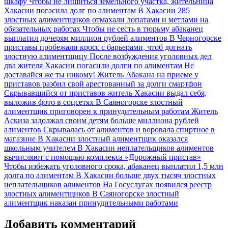
шкафу
Чтобы не лишиться земельного участка, жительница
Хакасии погасила долг по алиментам
В Хакасии 285
злостных алиментщиков отмахали лопатами и метлами на
обязательных работах
Чтобы не сесть в тюрьму абаканец
выплатил дочерям миллион рублей алиментов
В Черногорске
приставы пробежали кросс с барьерами, чтоб догнать
злостную алиментщицу
После возбуждения уголовных дел
два жителя Хакасии погасили долги по алиментам
Не
доставайся же ты никому! Житель Абакана на приеме у
приставов разбил свой арестованный за долги смартфон
Скрывавшийся от приставов житель Хакасии выдал себя,
выложив фото в соцсетях
В Саяногорске злостный
алиментщик приговорен к принудительным работам
Житель
Аскиза задолжал своим детям больше миллиона рублей
алиментов
Скрывалась от алиментов и воровала спиртное в
магазине
В Хакасии злостный алиментщик оказался
школьным учителем
В Хакасии неплательщиков алиментов
вычисляют с помощью комплекса «Дорожный пристав»
Чтобы избежать уголовного срока, абаканец выплатил 1,5 млн
долга по алиментам
В Хакасии больше двух тысяч злостных
неплательщиков алиментов
На Госуслугах появился реестр
злостных алиментщиков
В Саяногорске злостный
алиментщик наказан принудительными работами
Добавить комментарий