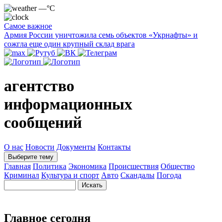
—°C
Самое важное
Армия России уничтожила семь объектов «Укрнафты» и
сожгла еще один крупный склад врага
агентство
информационных
сообщений
О нас
Новости
Документы
Контакты
Выберите тему
Главная
Политика
Экономика
Происшествия
Общество
Криминал
Культура и спорт
Авто
Скандалы
Погода
Главное сегодня