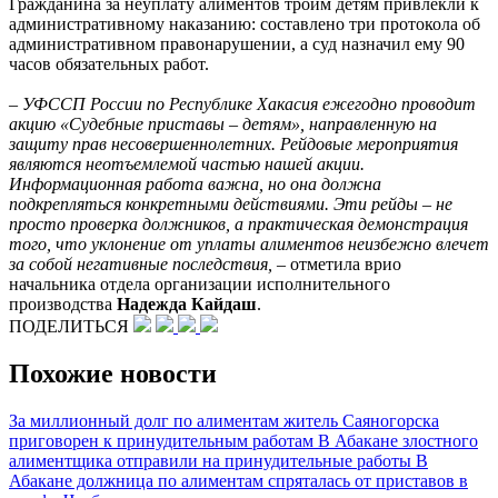
Гражданина за неуплату алиментов троим детям привлекли к
административному наказанию: составлено три протокола об
административном правонарушении, а суд назначил ему 90
часов обязательных работ.
– УФССП России по Республике Хакасия ежегодно проводит
акцию «Судебные приставы –
детям», направленную на
защиту прав несовершеннолетних. Рейдовые мероприятия
являются неотъемлемой частью нашей акции.
Информационная работа важна, но она должна
подкрепляться конкретными действиями. Эти рейды –
не
просто проверка должников, а практическая демонстрация
того, что уклонение от уплаты алиментов неизбежно влечет
за собой негативные последствия,
– отметила врио
начальника отдела организации исполнительного
производства
Надежда Кайдаш
.
ПОДЕЛИТЬСЯ
Похожие новости
За миллионный долг по алиментам житель Саяногорска
приговорен к принудительным работам
В Абакане злостного
алиментщика отправили на принудительные работы
В
Абакане должница по алиментам спряталась от приставов в