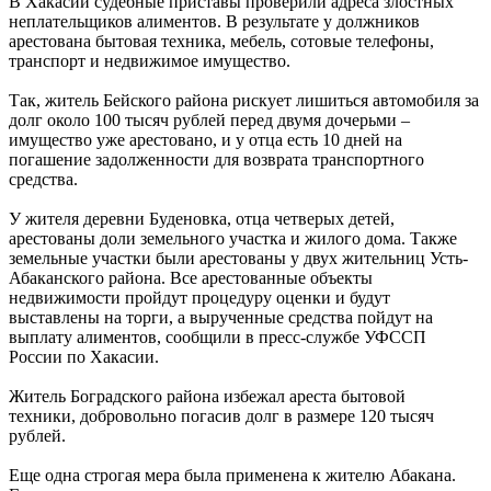
В Хакасии судебные приставы проверили адреса злостных
неплательщиков алиментов. В результате у должников
арестована бытовая техника, мебель, сотовые телефоны,
транспорт и недвижимое имущество.
Так, житель Бейского района рискует лишиться автомобиля за
долг около 100 тысяч рублей перед двумя дочерьми –
имущество уже арестовано, и у отца есть 10 дней на
погашение задолженности для возврата транспортного
средства.
У жителя деревни Буденовка, отца четверых детей,
арестованы доли земельного участка и жилого дома. Также
земельные участки были арестованы у двух жительниц Усть-
Абаканского района. Все арестованные объекты
недвижимости пройдут процедуру оценки и будут
выставлены на торги, а вырученные средства пойдут на
выплату алиментов, сообщили в пресс-службе УФССП
России по Хакасии.
Житель Боградского района избежал ареста бытовой
техники, добровольно погасив долг в размере 120 тысяч
рублей.
Еще одна строгая мера была применена к жителю Абакана.