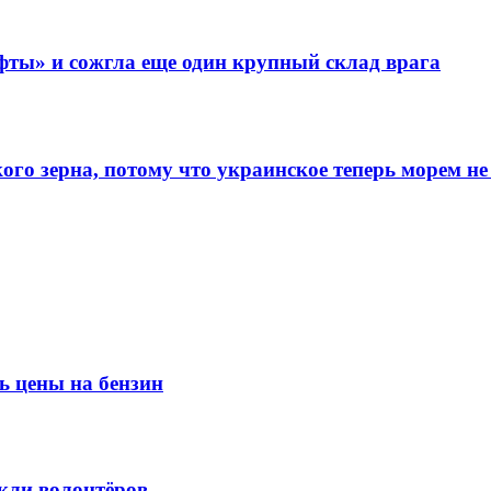
фты» и сожгла еще один крупный склад врага
го зерна, потому что украинское теперь морем не
ь цены на бензин
кли волонтёров