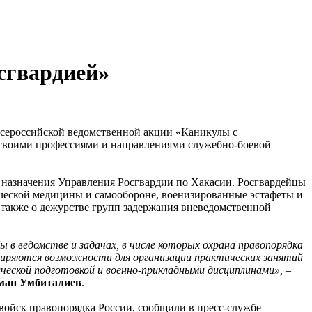
сгвардией»
всероссийской ведомственной акции «Каникулы с
о своими профессиями и направлениями служебно-боевой
о назначения Управления Росгвардии по Хакасии. Росгвардейцы
ической медицины и самообороне, военизированные эстафеты и
также о дежурстве групп задержания вневедомственной
в ведомстве и задачах, в числе которых охрана правопорядка
сширяются возможности для организации практических занятий
ческой подготовкой и военно-прикладными дисциплинами», –
ман Умбиталиев
.
войск правопорядка России, сообщили в пресс-службе