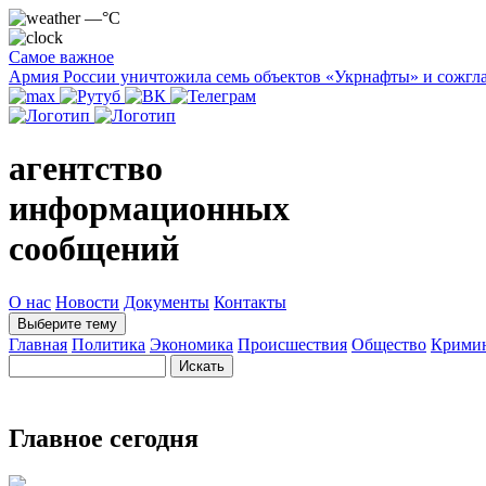
—°C
Самое важное
Армия России уничтожила семь объектов «Укрнафты» и сожгла
агентство
информационных
сообщений
О нас
Новости
Документы
Контакты
Выберите тему
Главная
Политика
Экономика
Происшествия
Общество
Крими
Главное сегодня