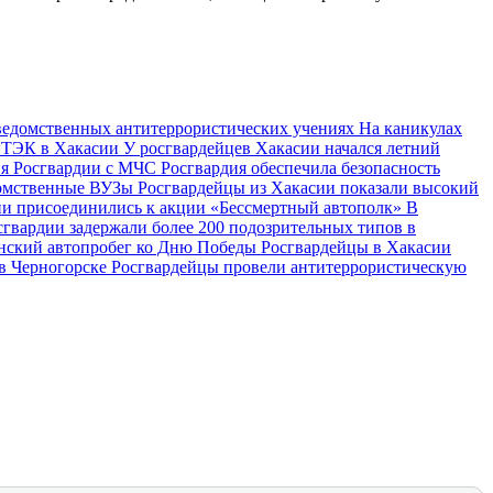
жведомственных антитеррористических учениях
На каникулах
в ТЭК в Хакасии
У росгвардейцев Хакасии начался летний
ия Росгвардии с МЧС
Росгвардия обеспечила безопасность
едомственные ВУЗы
Росгвардейцы из Хакасии показали высокий
ии присоединились к акции «Бессмертный автополк»
В
сгвардии задержали более 200 подозрительных типов в
анский автопробег ко Дню Победы
Росгвардейцы в Хакасии
 в Черногорске
Росгвардейцы провели антитеррористическую