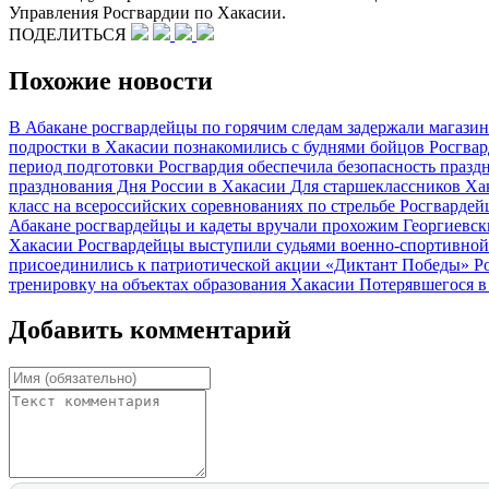
Управления Росгвардии по Хакасии.
ПОДЕЛИТЬСЯ
Похожие новости
В Абакане росгвардейцы по горячим следам задержали магази
подростки в Хакасии познакомились с буднями бойцов Росгва
период подготовки
Росгвардия обеспечила безопасность празд
празднования Дня России в Хакасии
Для старшеклассников Ха
класс на всероссийских соревнованиях по стрельбе
Росгвардей
Абакане росгвардейцы и кадеты вручали прохожим Георгиевс
Хакасии
Росгвардейцы выступили судьями военно-спортивной
присоединились к патриотической акции «Диктант Победы»
Р
тренировку на объектах образования Хакасии
Потерявшегося в
Добавить комментарий