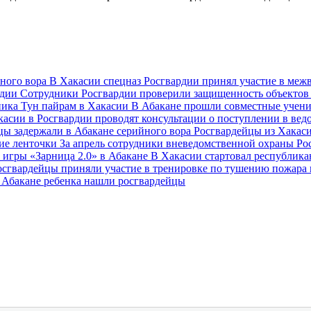
нного вора
В Хакасии спецназ Росгвардии принял участие в ме
рдии
Сотрудники Росгвардии проверили защищенность объекто
ника Тун пайрам в Хакасии
В Абакане прошли совместные учен
касии в Росгвардии проводят консультации о поступлении в в
цы задержали в Абакане серийного вора
Росгвардейцы из Хакас
кие ленточки
За апрель сотрудники вневедомственной охраны Ро
 игры «Зарница 2.0» в Абакане
В Хакасии стартовал республик
осгвардейцы приняли участие в тренировке по тушению пожара
 Абакане ребенка нашли росгвардейцы