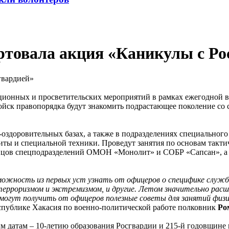
ртовала акция «Каникулы с Ро
ционных и просветительских мероприятий в рамках ежегодной 
войск правопорядка будут знакомить подрастающее поколение с
-оздоровительных базах, а также в подразделениях специальног
иты и специальной техники. Проведут занятия по основам такт
ойцов спецподразделений ОМОН «Монолит» и СОБР «Сапсан», а 
ожность из первых уст узнать от офицеров о специфике службы 
 терроризмом и экстремизмом, и другие. Летом значительно ра
 могут получить от офицеров полезные советы для занятий физи
еспублике Хакасия по военно-политической работе полковник
Ро
 датам – 10-летию образования Росгвардии и 215-й годовщине 