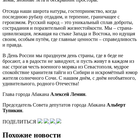
Отсюда наши широта натуры, гостеприимство, когда
последнюю рубаху отдадим, и терпение, граничащее с
героизмом. Русский народ – это уникальный сплав доброты,
сострадания и поразительной жизнестойкости. Мы – страна-
цивилизация, лежащая на стыке Запада и Востока, но идущая
своим, особым путём, где главные ценности – справедливость
и правда.
В День России мы празднуем день страны, где в беде не
бросают, а в радости не завидуют, и пусть живут в каждом из
нас строгая честь военного моряка из Севастополя, мудрое
спокойствие хранителя тайги из Сибири и искромётный юмор
жителя солнечного Сочи. С нашим днём, с днём необъятного,
удивительного, родного Отечества!
Глава города Абакана
Алексей Лемин
.
Председатель Совета депутатов города Абакана
Альберт
Тупикин
.
ПОДЕЛИТЬСЯ
Похожие новости