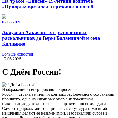
На трассе «Енисей» 19-летний водитель
«Приоры» врезался в грузовик и погиб
07.08.2026
Арбузная Хакасия – от религиозных
раскольников до Веры Баландиной и села
Калинино
Больше новостей
12.06.2026
С Днём России!
Изображение сгенерировано нейросетью
Россия – страна величия и контрастов, бережного сохранения
прошлого, одна из ключевых опор в человеческой
цивилизации, уникальная шкала нравственных координат.
Сама её природа, многонациональная культура и масштаб
мышления делают её незаменимой. Нас закалили суровые
зимы, знойные лета и бескрайние просторы.