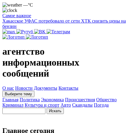
—°C
Самое важное
Хакасское УФАС потребовало от сети ХТК снизить цены на
бензин
агентство
информационных
сообщений
О нас
Новости
Документы
Контакты
Выберите тему
Главная
Политика
Экономика
Происшествия
Общество
Криминал
Культура и спорт
Авто
Скандалы
Погода
Главное сегодня