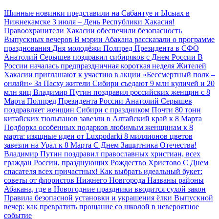
Шинные новинки представили на Сабантуе и Ысыах в
Нижнекамске
3 июля – День Республики Хакасия!
Правоохранители Хакасии обеспечили безопасность
Выпускных вечеров
В мэрии Абакана рассказали о программе
празднования Дня молодёжи
Полпред Президента в СФО
Анатолий Серышев поздравил сибиряков с Днем России
В
России началась предпраздничная короткая неделя
Жителей
Хакасии приглашают к участию в акции «Бессмертный полк –
онлайн»
За Пасху жители Сибири съедают 9 млн куличей и 20
млн яиц
Владимир Путин поздравил российских женщин с 8
Марта
Полпред Президента России Анатолий Серышев
поздравляет женщин Сибири с праздником
Почти 80 тонн
китайских тюльпанов завезли в Алтайский край к 8 Марта
Подборка особенных подарков любимым женщинам к 8
марта: изящные идеи от Luxpodarki
8 миллионов цветов
завезли на Урал к 8 Марта
С Днем Защитника Отечества!
Владимир Путин поздравил православных христиан, всех
граждан России, празднующих Рождество Христово
С Днем
спасателя всех причастных!
Как выбрать идеальный букет:
советы от флористов Нижнего Новгорода
Названы районы
Абакана, где в Новогодние праздники вводится сухой закон
Правила безопасной установки и украшения ёлки
Выпускной
вечер: как превратить прощание со школой в невероятное
событие