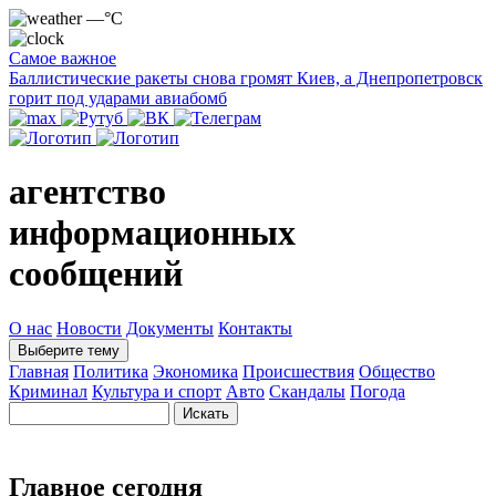
—°C
Самое важное
Баллистические ракеты снова громят Киев, а Днепропетровск
горит под ударами авиабомб
агентство
информационных
сообщений
О нас
Новости
Документы
Контакты
Выберите тему
Главная
Политика
Экономика
Происшествия
Общество
Криминал
Культура и спорт
Авто
Скандалы
Погода
Главное сегодня