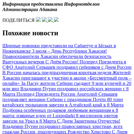
Информация предоставлена Информотделом
Администрации Абакана
ПОДЕЛИТЬСЯ
Похожие новости
Шинные новинки представили на Сабантуе и Ысыах в
Нижнекамске
3 июля – День Республики Хакасия!
Правоохранители Хакасии обеспечили безопасность
Выпускных вечеров
С Днём России!
Полпред Президента в
СФО Анатолий Серышев поздравил сибиряков с Днем России
В России началась предпраздничная короткая неделя
Жителей
Хакасии приглашают к участию в акции «Бессмертный полк –
онлайн»
За Пасху жители Сибири съедают 9 млн куличей и 20
млн яиц
Владимир Путин поздравил российских женщин с 8
Марта
Полпред Президента России Анатолий Серышев
поздравляет женщин Сибири с праздником
Почти 80 тонн
китайских тюльпанов завезли в Алтайский край к 8 Марта
Подборка особенных подарков любимым женщинам к 8
марта: изящные идеи от Luxpodarki
8 миллионов цветов
завезли на Урал к 8 Марта
С Днем Защитника Отечества!
Владимир Путин поздравил православных христиан, всех
граждан России, празднующих Рождество Христово
С Днем