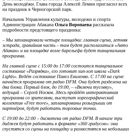
День молодёжи. Глава города Алексей Лемин пригласил всех
на праздник в Черногорский парк.
Начальник Управления культуры, молодежи и спорта
Администрации Абакана
Ольга Воропаева
рассказала
подробности предстоящего праздника:
– Мы запланировали четыре площадки: главная сцена, летняя
эстрада, гравийная часть – там будет располагаться «Авто
Абакан» и на площадке возле барельефа будет танцевальная
программа.
На главной сцене с 15:00 до 17:00 состоится танцевальное
состязание «Разрядка», его готовит хип-хоп школа «Dark
Lights». Ведёт состязание Павел Евиленко. С 17:00 на сцене
начнётся программа от радио DFM. Она будет разделена на
два блока. Первый блок, до 19:00, – «Включи тусовку»,
ведущий – Сергей Носков. Здесь пройдёт интерактивная
программа со зрителями, выступит хореографический
коллектив «Free move», запланированы розыгрыши от
партнёров, будут работать торговые точки.
С 19:00 до 22:00 – дискотека от радио DFM. В начале три
диджея будут работать в формате «360 градусов»: они
спустятся со сцены на площадку и разместятся на небольших