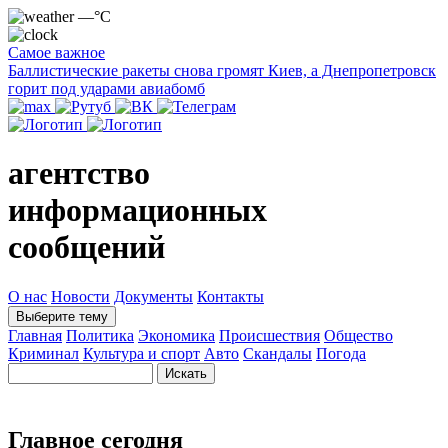
—°C
Самое важное
Баллистические ракеты снова громят Киев, а Днепропетровск
горит под ударами авиабомб
агентство
информационных
сообщений
О нас
Новости
Документы
Контакты
Выберите тему
Главная
Политика
Экономика
Происшествия
Общество
Криминал
Культура и спорт
Авто
Скандалы
Погода
Главное сегодня