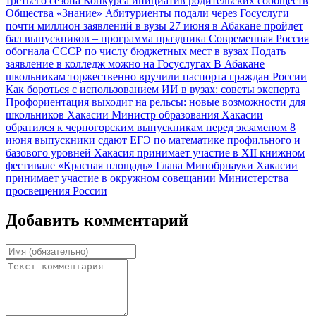
третьего сезона Конкурса инициатив родительских сообществ
Общества «Знание»
Абитуриенты подали через Госуслуги
почти миллион заявлений в вузы
27 июня в Абакане пройдет
бал выпускников – программа праздника
Современная Россия
обогнала СССР по числу бюджетных мест в вузах
Подать
заявление в колледж можно на Госуслугах
В Абакане
школьникам торжественно вручили паспорта граждан России
Как бороться с использованием ИИ в вузах: советы эксперта
Профориентация выходит на рельсы: новые возможности для
школьников Хакасии
Министр образования Хакасии
обратился к черногорским выпускникам перед экзаменом
8
июня выпускники сдают ЕГЭ по математике профильного и
базового уровней
Хакасия принимает участие в XII книжном
фестивале «Красная площадь»
Глава Минобрнауки Хакасии
принимает участие в окружном совещании Министерства
просвещения России
Добавить комментарий