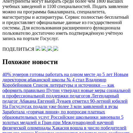
Абитуриенты могут выбрать среди более чем 1800 высших
учебных заведений и 1100 специальностей. Подать заявление
можно на программы бакалавриата, специалитета,
магистратуры и аспирантуры. Сервис полностью бесплатный
и предоставляет официальные данные из государственной
системы. Для использования расширенного функционала
пользователю достаточно иметь подтверждённую учётную
запись на портале Госуслуг.
ПОДЕЛИТЬСЯ
Похожие новости
40% зумеров готовы работать на одном месте до 5 лет
Новым
директором абаканской школы № 4 стал Владимир
Коробейников
Список литературы и источники — как
оформить правильно
Путин утвердил новые меры социальной
и профессиональной поддержки педагогов
Легендарный
педагог Абакана Евгений Дунаев отметил 90-летний юбилей
На Госуслугах подали уже более 3 млн заявлений в вузы
Заработала «горячая линия» по вопросам платных
образовательных услуг
Российские школьники завоевали 5
золотых медалей и Гран-при Международной научной
физической олимпиады
Хакасия вошла в число победителей