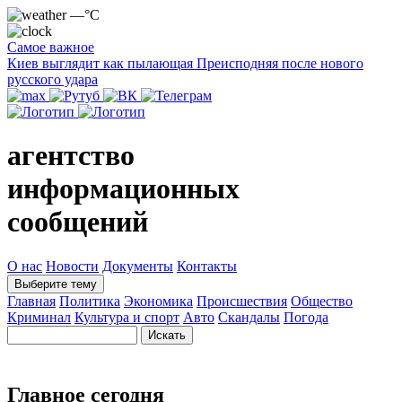
—°C
Самое важное
Киев выглядит как пылающая Преисподняя после нового
русского удара
агентство
информационных
сообщений
О нас
Новости
Документы
Контакты
Выберите тему
Главная
Политика
Экономика
Происшествия
Общество
Криминал
Культура и спорт
Авто
Скандалы
Погода
Главное сегодня