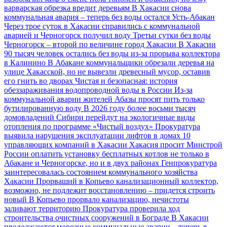
варварская обрезка вредит деревьям
В Хакасии снова
коммунальная авария – теперь без воды остался Усть-Абакан
Через трое суток в Хакасии справились с коммунальной
аварией и Черногорск получил воду
Третьи сутки без воды
Черногорск – второй по величине город Хакасии
В Хакасии
90 тысяч человек остались без воды из-за прорыва коллектора
в Калинино
В Абакане коммунальщики обрезали деревья на
улице Хакасской, но не вывезли древесный мусор, оставив
его гнить во дворах
Чистая и безопасная: история
обеззараживания водопроводной воды в России
Из-за
коммунальной аварии жителей Абазы просят пить только
бутилированную воду
В 2026 году более восьми тысяч
домовладений Сибири перейдут на экологичные виды
отопления по программе «Чистый воздух»
Прокуратура
выявила нарушения эксплуатации лифтов в домах 10
управляющих компаний в Хакасии
Хакасия просит Минстрой
России оплатить установку бесплатных котлов не только в
Абакане и Черногорске, но и в двух районах
Генпрокуратура
заинтересовалась состоянием коммунального хозяйства
Хакасии
Прорваший в Копьево канализационный коллектор,
возможно, не подлежит восстановлению – придется строить
новый
В Копьево прорвало канализацию, нечистоты
заливают территорию
Прокуратура проверила ход
строительства очистных сооружений в Бограде
В Хакасии
продолжаются морозные коммунальные аварии – теперь в