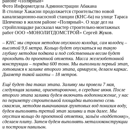
Фото Информотдела Администрации Абакана
В столице Хакасии продолжается строительство новой
канализационно-насосной станции (КНС-6а) на улице Тараса
Шевченко в жилом районе «Полярный». О ходе дел на
стройплощадке рассказал мастер строительно-монтажных
работ ООО «МОНОЛИТДОМСТРОЙ» Сергей Жуков.
– КНС мы строим методом опускного колодца, сам колодец –
высотой 9,6 метра. Кольцо будет опускаться на такую
глубину методом подкопа и под собственным весом будет
проходить до проектной отметки. Масса железобетонной
конструкции – порядка 600 тонн. Мы выполнили первый этап,
готовимся к заливке второго этапа, армируем, делаем каркас.
Диаметр такой шахты – 18 метров.
Ещё будет два таких этапа. Заливку мы провели 7 мая,
следующая заливка, ориентировочно, в середине июня. После
второго этапа заливки будем включать водопонижение, у нас
по периметру строительной площадки выполнено семь
скважин, методом выкачивания грунтовых вод понизим воду,
будем выполнять третий этап заливки и так далее. Мы
опустим кольцо до проектной отметки, зальём «подбетонку»,
сделаем плиту. Затем будем выполнять металлоконструкции
и построим павильон.