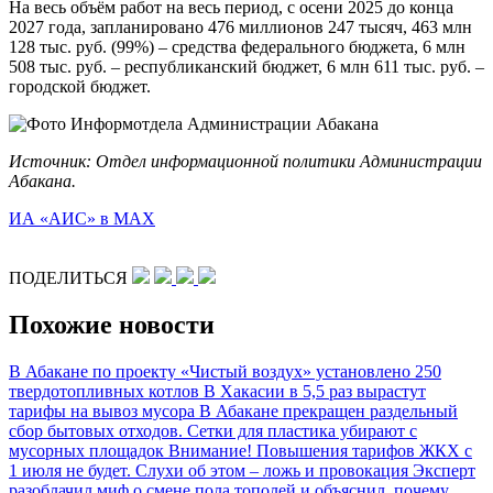
На весь объём работ на весь период, с осени 2025 до конца
2027 года, запланировано 476 миллионов 247 тысяч, 463 млн
128 тыс. руб. (99%) – средства федерального бюджета, 6 млн
508 тыс. руб. – республиканский бюджет, 6 млн 611 тыс. руб. –
городской бюджет.
Источник: Отдел информационной политики Администрации
Абакана.
ИА «АИС» в МАХ
ПОДЕЛИТЬСЯ
Похожие новости
В Абакане по проекту «Чистый воздух» установлено 250
твердотопливных котлов
В Хакасии в 5,5 раз вырастут
тарифы на вывоз мусора
В Абакане прекращен раздельный
сбор бытовых отходов. Сетки для пластика убирают с
мусорных площадок
Внимание! Повышения тарифов ЖКХ с
1 июля не будет. Слухи об этом – ложь и провокация
Эксперт
разоблачил миф о смене пола тополей и объяснил, почему