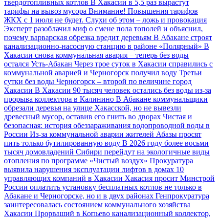
твердотопливных котлов
В Хакасии в 5,5 раз вырастут
тарифы на вывоз мусора
Внимание! Повышения тарифов
ЖКХ с 1 июля не будет. Слухи об этом – ложь и провокация
Эксперт разоблачил миф о смене пола тополей и объяснил,
почему варварская обрезка вредит деревьям
В Абакане строят
канализационно-насосную станцию в районе «Полярный»
В
Хакасии снова коммунальная авария – теперь без воды
остался Усть-Абакан
Через трое суток в Хакасии справились с
коммунальной аварией и Черногорск получил воду
Третьи
сутки без воды Черногорск – второй по величине город
Хакасии
В Хакасии 90 тысяч человек остались без воды из-за
прорыва коллектора в Калинино
В Абакане коммунальщики
обрезали деревья на улице Хакасской, но не вывезли
древесный мусор, оставив его гнить во дворах
Чистая и
безопасная: история обеззараживания водопроводной воды в
России
Из-за коммунальной аварии жителей Абазы просят
пить только бутилированную воду
В 2026 году более восьми
тысяч домовладений Сибири перейдут на экологичные виды
отопления по программе «Чистый воздух»
Прокуратура
выявила нарушения эксплуатации лифтов в домах 10
управляющих компаний в Хакасии
Хакасия просит Минстрой
России оплатить установку бесплатных котлов не только в
Абакане и Черногорске, но и в двух районах
Генпрокуратура
заинтересовалась состоянием коммунального хозяйства
Хакасии
Прорваший в Копьево канализационный коллектор,