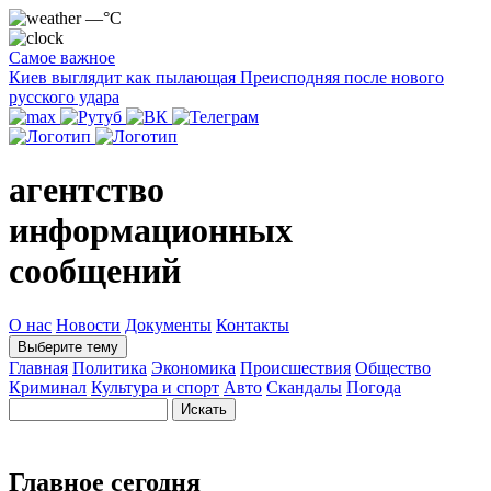
—°C
Самое важное
Киев выглядит как пылающая Преисподняя после нового
русского удара
агентство
информационных
сообщений
О нас
Новости
Документы
Контакты
Выберите тему
Главная
Политика
Экономика
Происшествия
Общество
Криминал
Культура и спорт
Авто
Скандалы
Погода
Главное сегодня