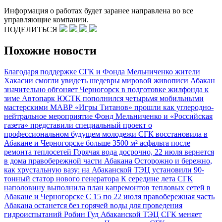
Информация о работах будет заранее направлена во все
управляющие компании.
ПОДЕЛИТЬСЯ
Похожие новости
Благодаря поддержке СГК и Фонда Мельниченко жители
Хакасии смогли увидеть шедевры мировой живописи
Абакан
значительно обгоняет Черногорск в подготовке жилфонда к
зиме
Автопарк ЮСТК пополнился четырьмя мобильными
мастерскими МАВР
«Игры Титанов» прошли как углеродно-
нейтральное мероприятие
Фонд Мельниченко и «Российская
газета» представили специальный проект о
профессиональном будущем молодежи
СГК восстановила в
Абакане и Черногорске больше 3500 м² асфальта после
ремонта теплосетей
Горячая вода досрочно, 22 июля вернется
в дома правобережной части Абакана
Осторожно и бережно,
как хрустальную вазу: на Абаканской ТЭЦ установили 90-
тонный статор нового генератора
К середине лета СГК
наполовину выполнила план капремонтов тепловых сетей в
Абакане и Черногорске
С 15 по 22 июля правобережная часть
Абакана останется без горячей воды для проведения
гидроиспытаний
Робин Гуд Абаканской ТЭЦ
СГК меняет