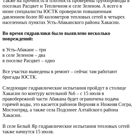
Также на прочность и плотность проверены трубопроводы в
поселках Расцвет и Тепличном и селе Зеленом. А всего в
июне специалисты ЮСТК проверили повышенным
давлением более 80 километров тепловых сетей в четырех
населенных пунктах Усть-Абаканского района Хакасии.
Во время гидравлики было выявлено несколько
повреждений:
в Усть-Абакане – три
в селе Зеленом – два
в поселке Расцвет – одно
Все участки выведены в ремонт – сейчас там работают
бригады ЮСТК.
Следующие гидравлические испытания пройдут в столице
Хакасии по контуру котельной №6 – с 15 июля в
правобережной части Абакана будет ограничена подача
горячей воды, это касается районов Верхняя и Нижняя Согра,
Мостоотряд, а также села Подсинее Алтайского района
Хакасии.
В селе Белый Яр гидравлические испытания тепловых сетей
также начнутся 15 июля.