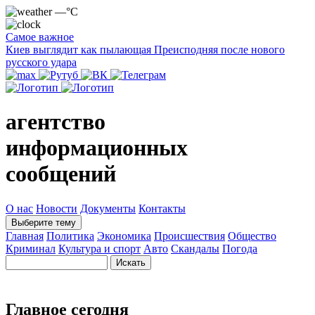
—°C
Самое важное
Киев выглядит как пылающая Преисподняя после нового
русского удара
агентство
информационных
сообщений
О нас
Новости
Документы
Контакты
Выберите тему
Главная
Политика
Экономика
Происшествия
Общество
Криминал
Культура и спорт
Авто
Скандалы
Погода
Главное сегодня