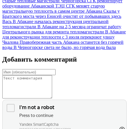
старые тепловые магистрали Черногорска
СГК ремонтирует
оборудование Абаканской ТЭЦ
СГК меняет старую
магистральную теплосеть в самом центре Абакана
Скалы у
Братского моста через Енисей очистят от побывавших здесь
Вась
В Абакане началась реконструкция центральной
тепломагистрали
В Абакане на 2,5 месяца ограничат работу
Центрального рынка для ремонта тепломагистрали
В Абакане
для реконструкции теплосети с 3 июля перекроют улицу
Чкалова
Правобережная часть Абакана останется без горячей
воды
В Черногорске света не было, но горячая вода была
Добавить комментарий