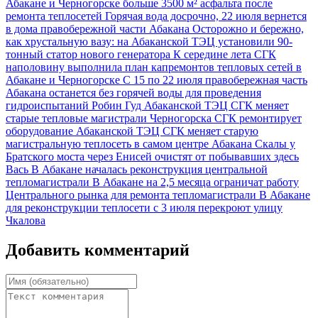
Абакане и Черногорске больше 3500 м² асфальта после
ремонта теплосетей
Горячая вода досрочно, 22 июля вернется
в дома правобережной части Абакана
Осторожно и бережно,
как хрустальную вазу: на Абаканской ТЭЦ установили 90-
тонный статор нового генератора
К середине лета СГК
наполовину выполнила план капремонтов тепловых сетей в
Абакане и Черногорске
С 15 по 22 июля правобережная часть
Абакана останется без горячей воды для проведения
гидроиспытаний
Робин Гуд Абаканской ТЭЦ
СГК меняет
старые тепловые магистрали Черногорска
СГК ремонтирует
оборудование Абаканской ТЭЦ
СГК меняет старую
магистральную теплосеть в самом центре Абакана
Скалы у
Братского моста через Енисей очистят от побывавших здесь
Вась
В Абакане началась реконструкция центральной
тепломагистрали
В Абакане на 2,5 месяца ограничат работу
Центрального рынка для ремонта тепломагистрали
В Абакане
для реконструкции теплосети с 3 июля перекроют улицу
Чкалова
Добавить комментарий