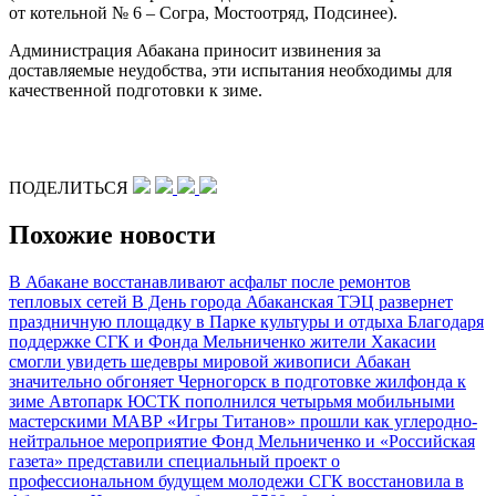
от котельной № 6 – Согра, Мостоотряд, Подсинее).
Администрация Абакана приносит извинения за
доставляемые неудобства, эти испытания необходимы для
качественной подготовки к зиме.
ПОДЕЛИТЬСЯ
Похожие новости
В Абакане восстанавливают асфальт после ремонтов
тепловых сетей
В День города Абаканская ТЭЦ развернет
праздничную площадку в Парке культуры и отдыха
Благодаря
поддержке СГК и Фонда Мельниченко жители Хакасии
смогли увидеть шедевры мировой живописи
Абакан
значительно обгоняет Черногорск в подготовке жилфонда к
зиме
Автопарк ЮСТК пополнился четырьмя мобильными
мастерскими МАВР
«Игры Титанов» прошли как углеродно-
нейтральное мероприятие
Фонд Мельниченко и «Российская
газета» представили специальный проект о
профессиональном будущем молодежи
СГК восстановила в