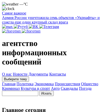
—°C
Самое важное
Армия России уничтожила семь объектов «Укрнафты» и
сожгла еще один крупный склад врага
агентство
информационных
сообщений
О нас
Новости
Документы
Контакты
Выберите тему
Главная
Политика
Экономика
Происшествия
Общество
Криминал
Культура и спорт
Авто
Скандалы
Погода
Главное сегодня