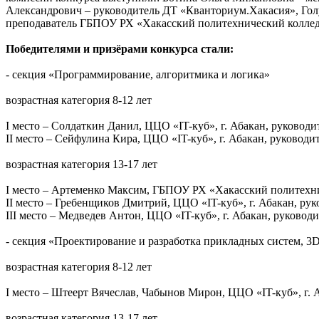
Александрович – руководитель ДТ «Кванториум.Хакасия», Гол
преподаватель ГБПОУ РХ «Хакасский политехнический коллед
Победителями и призёрами конкурса стали:
- секция «Программирование, алгоритмика и логика»
возрастная категория 8-12 лет
I место – Солдаткин Данил, ЦЦО «IT-куб», г. Абакан, руковод
II место – Сейфулина Кира, ЦЦО «IT-куб», г. Абакан, руководи
возрастная категория 13-17 лет
I место – Артеменко Максим, ГБПОУ РХ «Хакасский политехни
II место – Гребенщиков Дмитрий, ЦЦО «IT-куб», г. Абакан, ру
III место – Медведев Антон, ЦЦО «IT-куб», г. Абакан, руковод
- секция «Проектирование и разработка прикладных систем, 3
возрастная категория 8-12 лет
I место – Штеерт Вячеслав, Чабынов Мирон, ЦЦО «IT-куб», г. 
возрастная категория 13-17 лет