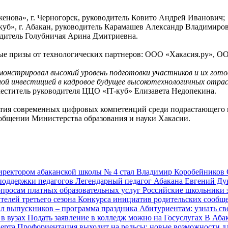
женова», г. Черногорск, руководитель Ковито Андрей Иванович;
куб», г. Абакан, руководитель Карамашев Александр Владимиро
водитель Голубничая Арина Дмитриевна.
ые призы от технологических партнеров: ООО «Хакасия.ру», 
онстрировал высокий уровень подготовки участников и их гото
ой инвестицией в кадровое будущее высокотехнологичных отрас
еститель руководителя ЦЦО «IT-куб» Елизавета Недопекина.
ития современных цифровых компетенций среди подрастающего 
сообщении Министерства образования и науки Хакасии.
ректором абаканской школы № 4 стал Владимир Коробейников
поддержки педагогов
Легендарный педагог Абакана Евгений Ду
вопросам платных образовательных услуг
Российские школьники 
ителей третьего сезона Конкурса инициатив родительских сооб
ал выпускников – программа праздника
Абитуриентам: узнать с
в вузах
Подать заявление в колледж можно на Госуслугах
В Аба
перта
Профориентация выходит на рельсы: новые возможности 