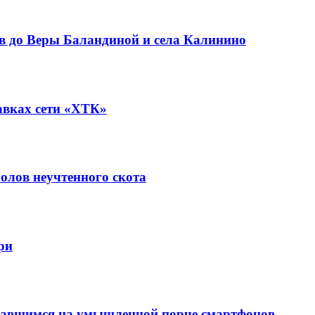
в до Веры Баландиной и села Калинино
авках сети «ХТК»
олов неучтенного скота
ри
вавшимся на умышленной порче смартфонов