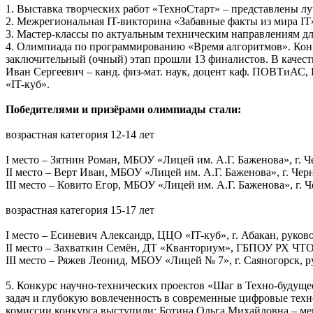
1. Выставка творческих работ «ТехноСтарт» – представлены 
2. Межрегиональная IT-викторина «Забавные факты из мира IT
3. Мастер-классы по актуальным техническим направлениям для
4. Олимпиада по программированию «Время алгоритмов». Конк
заключительный (очный) этап прошли 13 финалистов. В качес
Иван Сергеевич – канд. физ-мат. наук, доцент каф. ПОВТиАС
«IT-куб».
Победителями и призёрами олимпиады стали:
возрастная категория 12-14 лет
I место – Зятнин Роман, МБОУ «Лицей им. А.Г. Баженова», г. 
II место – Верт Иван, МБОУ «Лицей им. А.Г. Баженова», г. Че
III место – Ковито Егор, МБОУ «Лицей им. А.Г. Баженова», г.
возрастная категория 15-17 лет
I место – Есиневич Александр, ЦЦО «IT-куб», г. Абакан, руко
II место – Захваткин Семён, ДТ «Кванториум», ГБПОУ РХ ЧТОТ
III место – Ряжев Леонид, МБОУ «Лицей № 7», г. Саяногорск,
5. Конкурс научно-технических проектов «Шаг в Техно-будущ
задач и глубокую вовлеченность в современные цифровые техно
комиссии конкурса выступили: Ботина Ольга Михайловна – 