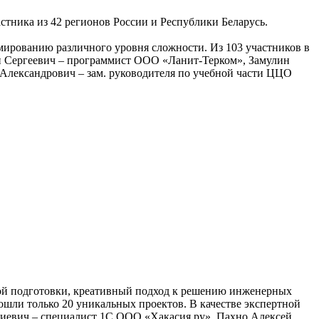
стника из 42 регионов России и Республики Беларусь.
ированию различного уровня сложности. Из 103 участников в
н Сергеевич – программист ООО «Ланит-Терком», Замулин
Александрович – зам. руководителя по учебной части ЦЦО
кой подготовки, креативный подход к решению инженерных
ошли только 20 уникальных проектов. В качестве экспертной
иевич – специалист 1С ООО «Хакасия.ру», Пахно Алексей