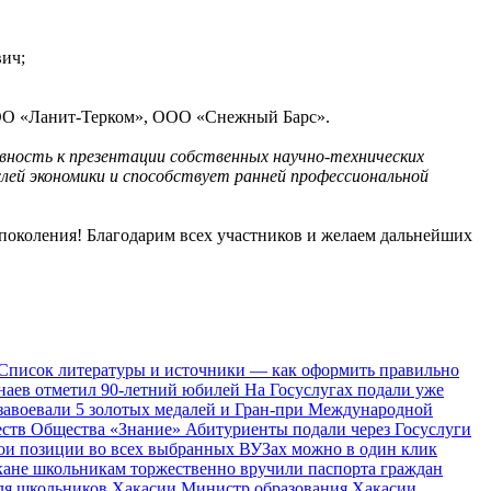
вич;
ООО «Ланит-Терком», ООО «Снежный Барс».
вность к презентации собственных научно-технических
лей экономики и способствует ранней профессиональной
поколения! Благодарим всех участников и желаем дальнейших
Список литературы и источники — как оформить правильно
наев отметил 90-летний юбилей
На Госуслугах подали уже
завоевали 5 золотых медалей и Гран-при Международной
ществ Общества «Знание»
Абитуриенты подали через Госуслуги
вои позиции во всех выбранных ВУЗах можно в один клик
кане школьникам торжественно вручили паспорта граждан
для школьников Хакасии
Министр образования Хакасии