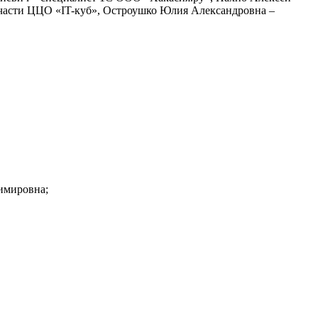
 части ЦЦО «IT-куб», Остроушко Юлия Александровна –
имировна;