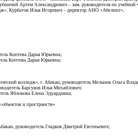
убничий Артем Александрович – зам. руководителя по учебной
ж», Курбатов Илья Игоревич – директор АНО «Абелинт».
итель Коптева Дарья Юрьевна;
тель Коптева Дарья Юрьевна;
ческий колледж», г. Абакан, руководитель Мельник Ольга Влад
ководитель Барсуков Илья Михайлович;
итель Яблокова Елена Эдуардовна;
D-объектов и пространств»
Абакан, руководитель Гладков Дмитрий Евгеньевич;