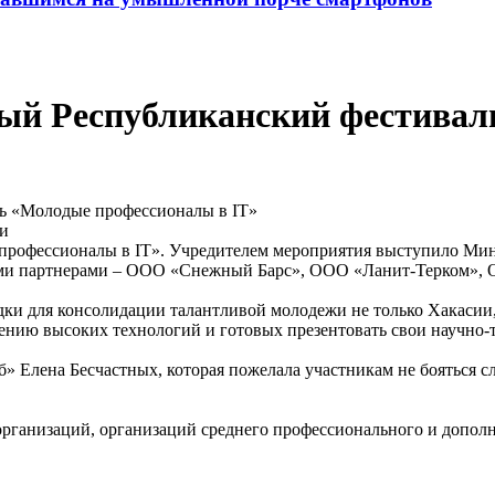
ный Республиканский фестива
ии
рофессионалы в IT». Учредителем мероприятия выступило Мини
кими партнерами – ООО «Снежный Барс», ООО «Ланит-Терком»,
дки для консолидации талантливой молодежи не только Хакасии,
ению высоких технологий и готовых презентовать свои научно-т
 Елена Бесчастных, которая пожелала участникам не бояться сл
ганизаций, организаций среднего профессионального и дополнит