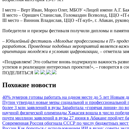
I место – Верт Иван, Мороз Олег, МБОУ «Лицей имени А.Г. Ба
II место – Оришич Станислав, Голомаздин Всеволод, ЦЦО «IT-
III место – Винник Владислав, ЦЦО «IT-куб», г. Абакан, руко
Победители и призеры фестиваля получили дипломы и памятн
– Юбилейный фестиваль «Молодые профессионалы в IT» продем
разработок. Проведение подобных мероприятий является важн
ориентации молодежи в условиях цифровизации, –
отметила зам
«Поздравляем! Это событие вновь подчеркнуло важность разв
успехов и реализации интересных проектов!», – говорится в 
ПОДЕЛИТЬСЯ
Похожие новости
40% зумеров готовы работать на одном месте до 5 лет
Новым ди
Путин утвердил новые меры социальной и профессиональной 
более 3 млн заявлений в вузы
Заработала «горячая линия» по 
научной физической олимпиады
Хакасия вошла в число побед
почти миллион заявлений в вузы
27 июня в Абакане пройдет б
Современная Россия обогнала СССР по числу бюджетных мест 
России
Как бороться с использованием ИИ в вузах: советы экс