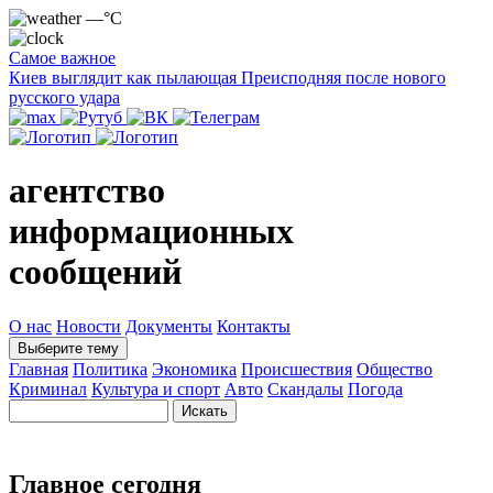
—°C
Самое важное
Киев выглядит как пылающая Преисподняя после нового
русского удара
агентство
информационных
сообщений
О нас
Новости
Документы
Контакты
Выберите тему
Главная
Политика
Экономика
Происшествия
Общество
Криминал
Культура и спорт
Авто
Скандалы
Погода
Главное сегодня