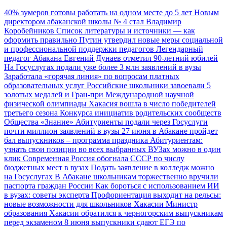
40% зумеров готовы работать на одном месте до 5 лет
Новым
директором абаканской школы № 4 стал Владимир
Коробейников
Список литературы и источники — как
оформить правильно
Путин утвердил новые меры социальной
и профессиональной поддержки педагогов
Легендарный
педагог Абакана Евгений Дунаев отметил 90-летний юбилей
На Госуслугах подали уже более 3 млн заявлений в вузы
Заработала «горячая линия» по вопросам платных
образовательных услуг
Российские школьники завоевали 5
золотых медалей и Гран-при Международной научной
физической олимпиады
Хакасия вошла в число победителей
третьего сезона Конкурса инициатив родительских сообществ
Общества «Знание»
Абитуриенты подали через Госуслуги
почти миллион заявлений в вузы
27 июня в Абакане пройдет
бал выпускников – программа праздника
Абитуриентам:
узнать свои позиции во всех выбранных ВУЗах можно в один
клик
Современная Россия обогнала СССР по числу
бюджетных мест в вузах
Подать заявление в колледж можно
на Госуслугах
В Абакане школьникам торжественно вручили
паспорта граждан России
Как бороться с использованием ИИ
в вузах: советы эксперта
Профориентация выходит на рельсы:
новые возможности для школьников Хакасии
Министр
образования Хакасии обратился к черногорским выпускникам
перед экзаменом
8 июня выпускники сдают ЕГЭ по