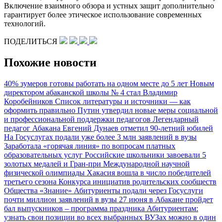
Включение взаимного обзора и устных защит дополнительно
гарантирует более этическое использование современных
технологий.
ПОДЕЛИТЬСЯ
Похожие новости
40% зумеров готовы работать на одном месте до 5 лет
Новым
директором абаканской школы № 4 стал Владимир
Коробейников
Список литературы и источники — как
оформить правильно
Путин утвердил новые меры социальной
и профессиональной поддержки педагогов
Легендарный
педагог Абакана Евгений Дунаев отметил 90-летний юбилей
На Госуслугах подали уже более 3 млн заявлений в вузы
Заработала «горячая линия» по вопросам платных
образовательных услуг
Российские школьники завоевали 5
золотых медалей и Гран-при Международной научной
физической олимпиады
Хакасия вошла в число победителей
третьего сезона Конкурса инициатив родительских сообществ
Общества «Знание»
Абитуриенты подали через Госуслуги
почти миллион заявлений в вузы
27 июня в Абакане пройдет
бал выпускников – программа праздника
Абитуриентам:
узнать свои позиции во всех выбранных ВУЗах можно в один