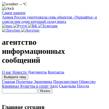
—°C
Самое важное
Армия России уничтожила семь объектов «Укрнафты» и
сожгла еще один крупный склад врага
агентство
информационных
сообщений
О нас
Новости
Документы
Контакты
Выберите тему
Главная
Политика
Экономика
Происшествия
Общество
Криминал
Культура и спорт
Авто
Скандалы
Погода
Главное сегодня