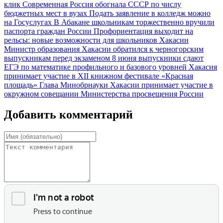
клик
Современная Россия обогнала СССР по числу
бюджетных мест в вузах
Подать заявление в колледж можно
на Госуслугах
В Абакане школьникам торжественно вручили
паспорта граждан России
Профориентация выходит на
рельсы: новые возможности для школьников Хакасии
Министр образования Хакасии обратился к черногорским
выпускникам перед экзаменом
8 июня выпускники сдают
ЕГЭ по математике профильного и базового уровней
Хакасия
принимает участие в XII книжном фестивале «Красная
площадь»
Глава Минобрнауки Хакасии принимает участие в
окружном совещании Министерства просвещения России
Добавить комментарий