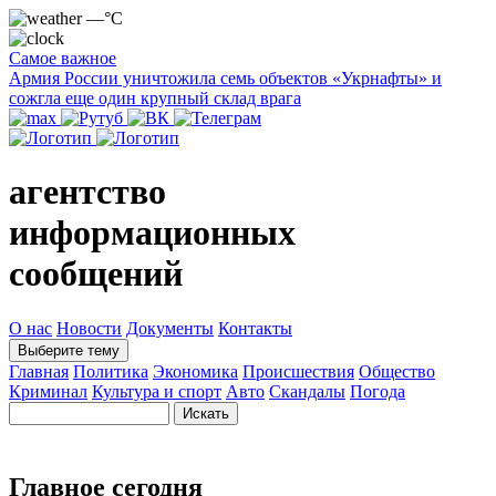
—°C
Самое важное
Армия России уничтожила семь объектов «Укрнафты» и
сожгла еще один крупный склад врага
агентство
информационных
сообщений
О нас
Новости
Документы
Контакты
Выберите тему
Главная
Политика
Экономика
Происшествия
Общество
Криминал
Культура и спорт
Авто
Скандалы
Погода
Главное сегодня