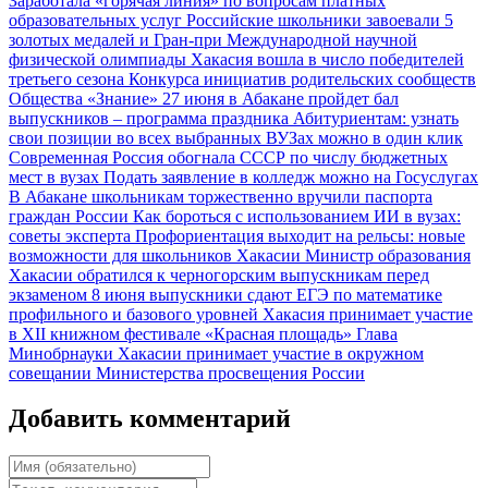
Заработала «горячая линия» по вопросам платных
образовательных услуг
Российские школьники завоевали 5
золотых медалей и Гран-при Международной научной
физической олимпиады
Хакасия вошла в число победителей
третьего сезона Конкурса инициатив родительских сообществ
Общества «Знание»
27 июня в Абакане пройдет бал
выпускников – программа праздника
Абитуриентам: узнать
свои позиции во всех выбранных ВУЗах можно в один клик
Современная Россия обогнала СССР по числу бюджетных
мест в вузах
Подать заявление в колледж можно на Госуслугах
В Абакане школьникам торжественно вручили паспорта
граждан России
Как бороться с использованием ИИ в вузах:
советы эксперта
Профориентация выходит на рельсы: новые
возможности для школьников Хакасии
Министр образования
Хакасии обратился к черногорским выпускникам перед
экзаменом
8 июня выпускники сдают ЕГЭ по математике
профильного и базового уровней
Хакасия принимает участие
в XII книжном фестивале «Красная площадь»
Глава
Минобрнауки Хакасии принимает участие в окружном
совещании Министерства просвещения России
Добавить комментарий