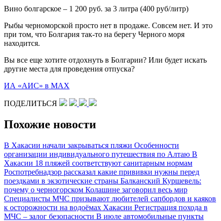
Вино болгарское – 1 200 руб. за 3 литра (400 руб/литр)
Рыбы черноморской просто нет в продаже. Совсем нет. И это
при том, что Болгария так-то на берегу Черного моря
находится.
Вы все еще хотите отдохнуть в Болгарии? Или будет искать
другие места для проведения отпуска?
ИА «АИС» в МАХ
ПОДЕЛИТЬСЯ
Похожие новости
В Хакасии начали закрываться пляжи
Особенности
организации индивидуального путешествия по Алтаю
В
Хакасии 18 пляжей соответствуют санитарным нормам
Роспотребнадзор рассказал какие прививки нужны перед
поездками в экзотические страны
Балканский Куршевель:
почему о черногорском Колашине заговорил весь мир
Специалисты МЧС призывают любителей сапбордов и каяков
к осторожности на водоёмах Хакасии
Регистрация похода в
МЧС – залог безопасности
В июле автомобильные пункты