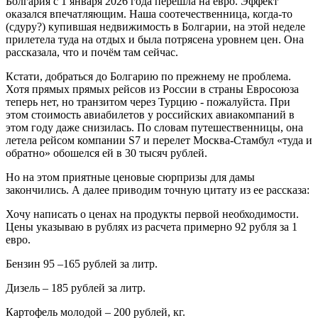
Болгария с 1 января 2026 года перешла на евро. Эффект
оказался впечатляющим. Наша соотечественница, когда-то
(сдуру?) купившая недвижимость в Болгарии, на этой неделе
прилетела туда на отдых и была потрясена уровнем цен. Она
рассказала, что и почём там сейчас.
Кстати, добраться до Болгарию по прежнему не проблема.
Хотя прямых прямых рейсов из России в страны Евросоюза
теперь нет, но транзитом через Турцию - пожалуйста. При
этом стоимость авиабилетов у российских авиакомпаний в
этом году даже снизилась. По словам путешественницы, она
летела рейсом компании S7 и перелет Москва-Стамбул «туда и
обратно» обошелся ей в 30 тысяч рублей.
Но на этом приятные ценовые сюрпризы для дамы
закончились. А далее приводим точную цитату из ее рассказа:
Хочу написать о ценах на продукты первой необходимости.
Цены указываю в рублях из расчета примерно 92 рубля за 1
евро.
Бензин 95 –165 рублей за литр.
Дизель – 185 рублей за литр.
Картофель молодой – 200 рублей, кг.