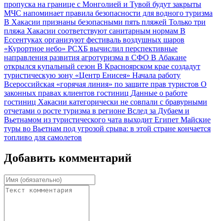
пропуска на границе с Монголией и Тувой будут закрыты
МЧС напоминает правила безопасности для водного туризма
В Хакасии признаны безопасными пять пляжей
Только три
пляжа Хакасии соответствуют санитарным нормам
В
Ессентуках организуют фестиваль воздушных шаров
«Курортное небо»
РСХБ вычислил перспективные
направления развития агротуризма в СФО
В Абакане
открылся купальный сезон
В Красноярском крае создадут
туристическую зону «Центр Енисея»
Начала работу
Всероссийская «горячая линия» по защите прав туристов
О
законных правах клиентов гостиниц
Данные о работе
гостиниц Хакасии категорически не совпали с бравурными
отчетами о росте туризма в регионе
Вслед за Дубаем и
Вьетнамом из туристического чата выходит Египет
Майские
туры во Вьетнам под угрозой срыва: в этой стране кончается
топливо для самолетов
Добавить комментарий