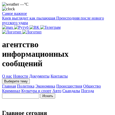
—°C
Самое важное
Киев выглядит как пылающая Преисподняя после нового
русского удара
агентство
информационных
сообщений
О нас
Новости
Документы
Контакты
Выберите тему
Главная
Политика
Экономика
Происшествия
Общество
Криминал
Культура и спорт
Авто
Скандалы
Погода
Главное сегодня