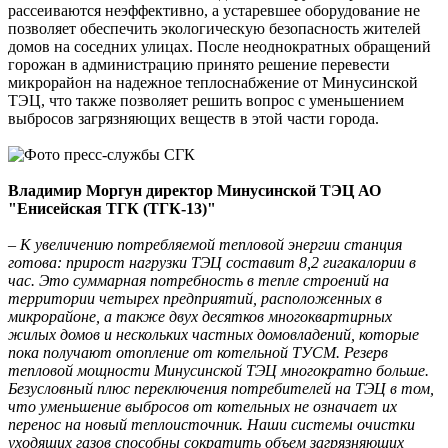
рассеиваются неэффективно, а устаревшее оборудование не
позволяет обеспечить экологическую безопасность жителей
домов на соседних улицах. После неоднократных обращений
горожан в администрацию принято решение перевести
микрорайон на надежное теплоснабжение от Минусинской
ТЭЦ, что также позволяет решить вопрос с уменьшением
выбросов загрязняющих веществ в этой части города.
Владимир Моргун
директор Минусинской ТЭЦ АО
"Енисейская ТГК (ТГК-13)"
– К увеличению потребляемой тепловой энергии станция
готова: прирост нагрузки ТЭЦ составит 8,2 гигакалории в
час. Это суммарная потребность в тепле строений на
территории четырех предприятий, расположенных в
микрорайоне, а также двух десятков многоквартирных
жилых домов и нескольких частных домовладений, которые
пока получают отопление от котельной ТУСМ. Резерв
тепловой мощности Минусинской ТЭЦ многократно больше.
Безусловный плюс переключения потребителей на ТЭЦ в том,
что уменьшение выбросов от котельных не означает их
перенос на новый теплоисточник. Наши системы очистки
уходящих газов способны сократить объем загрязняющих