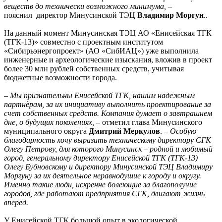
веществ до технически возможного минимума,
–
пояснил директор Минусинской ТЭЦ
Владимир Моргун
..
На данный момент Минусинская ТЭЦ АО «Енисейская ТГК
(ТГК‑13)» совместно с проектным институтом
«Сибирьэнергопроект» (АО «СибИАЦ») уже выполнила
инженерные и археологические изыскания, вложив в проект
более 30 млн рублей собственных средств, учитывая
бюджетные возможности города.
– Мы признательны Енисейской ТГК, нашим надежным
партнёрам, за их инициативу выполнить проектирование за
счет собственных средств. Компания думает о завтрашнем
дне, о будущих поколениях, –
отметил глава Минусинского
муниципального округа
Дмитрий Меркулов
. –
Особую
благодарность хочу выразить техническому директору СГК
Олегу Петрову, для которого Минусинск – родной и любимый
город, генеральному директору Енисейской ТГК (ТГК-13)
Олегу Бубновскому и директору Минусинской ТЭЦ Владимиру
Моргуну за их деятельное неравнодушие к городу и округу.
Именно такие люди, искренне болеющие за благополучие
городов, где работают предприятия СГК, двигают жизнь
вперед.
У Енисейской ТГК большой опыт в экологической