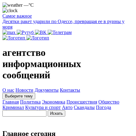
—°C
Самое важное
Десятки ракет ударили по Одессе, превращая ее в руины у
моря
агентство
информационных
сообщений
О нас
Новости
Документы
Контакты
Выберите тему
Главная
Политика
Экономика
Происшествия
Общество
Криминал
Культура и спорт
Авто
Скандалы
Погода
Главное сегодня