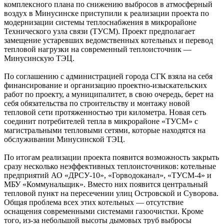
комплексного плана по снижению выбросов в атмосферный
воздух в Минусинске приступили к реализации проекта по
модернизации системы теплоснабжения в микрорайоне
Технического узла связи (ТУСМ). Проект предполагает
замещение устаревших ведомственных котельных и перевод
тепловой нагрузки на современный теплоисточник —
Минусинскую ТЭЦ.
По соглашению с администрацией города СГК взяла на себя
финансирование и организацию проектно‑изыскательских
работ по проекту, а муниципалитет, в свою очередь, берет на
себя обязательства по строительству и монтажу новой
тепловой сети протяженностью три километра. Новая сеть
соединит потребителей тепла в микрорайоне «ТУСМ» с
магистральными тепловыми сетями, которые находятся на
обслуживании Минусинской ТЭЦ.
По итогам реализации проекта появится возможность закрыть
сразу несколько неэффективных теплоисточников: котельные
предприятий АО «ДРСУ‑10», «Горводоканал», «ТУСМ-4» и
МБУ «Коммунальщик». Вместо них появится центральный
тепловой пункт на пересечении улиц Островской и Суворова.
Общая проблема всех этих котельных — отсутствие
оснащения современными системами газоочистки. Кроме
того, из‑за небольшой высоты дымовых труб выбросы