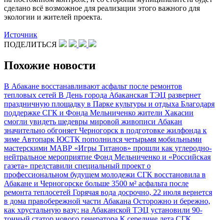
сделано всё возможное для реализации этого важного для
экологии и жителей проекта.
Источник
ПОДЕЛИТЬСЯ
Похожие новости
В Абакане восстанавливают асфальт после ремонтов
тепловых сетей
В День города Абаканская ТЭЦ развернет
праздничную площадку в Парке культуры и отдыха
Благодаря
поддержке СГК и Фонда Мельниченко жители Хакасии
смогли увидеть шедевры мировой живописи
Абакан
значительно обгоняет Черногорск в подготовке жилфонда к
зиме
Автопарк ЮСТК пополнился четырьмя мобильными
мастерскими МАВР
«Игры Титанов» прошли как углеродно-
нейтральное мероприятие
Фонд Мельниченко и «Российская
газета» представили специальный проект о
профессиональном будущем молодежи
СГК восстановила в
Абакане и Черногорске больше 3500 м² асфальта после
ремонта теплосетей
Горячая вода досрочно, 22 июля вернется
в дома правобережной части Абакана
Осторожно и бережно,
как хрустальную вазу: на Абаканской ТЭЦ установили 90-
тонный статор нового генератора
К середине лета СГК