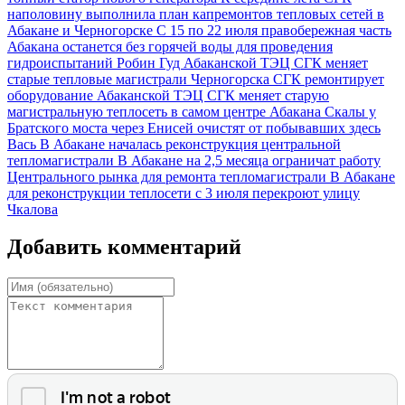
наполовину выполнила план капремонтов тепловых сетей в
Абакане и Черногорске
С 15 по 22 июля правобережная часть
Абакана останется без горячей воды для проведения
гидроиспытаний
Робин Гуд Абаканской ТЭЦ
СГК меняет
старые тепловые магистрали Черногорска
СГК ремонтирует
оборудование Абаканской ТЭЦ
СГК меняет старую
магистральную теплосеть в самом центре Абакана
Скалы у
Братского моста через Енисей очистят от побывавших здесь
Вась
В Абакане началась реконструкция центральной
тепломагистрали
В Абакане на 2,5 месяца ограничат работу
Центрального рынка для ремонта тепломагистрали
В Абакане
для реконструкции теплосети с 3 июля перекроют улицу
Чкалова
Добавить комментарий