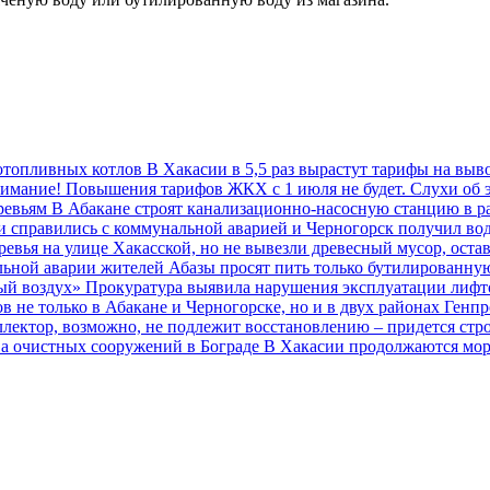
дотопливных котлов
В Хакасии в 5,5 раз вырастут тарифы на выв
имание! Повышения тарифов ЖКХ с 1 июля не будет. Слухи об 
еревьям
В Абакане строят канализационно-насосную станцию в 
ии справились с коммунальной аварией и Черногорск получил во
евья на улице Хакасской, но не вывезли древесный мусор, остав
льной аварии жителей Абазы просят пить только бутилированну
тый воздух»
Прокуратура выявила нарушения эксплуатации лифт
 не только в Абакане и Черногорске, но и в двух районах
Генпр
лектор, возможно, не подлежит восстановлению – придется ст
ва очистных сооружений в Бограде
В Хакасии продолжаются мор