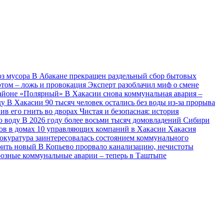
оз мусора
В Абакане прекращен раздельный сбор бытовых
этом – ложь и провокация
Эксперт разоблачил миф о смене
районе «Полярный»
В Хакасии снова коммунальная авария –
ду
В Хакасии 90 тысяч человек остались без воды из-за прорыва
ив его гнить во дворах
Чистая и безопасная: история
ю воду
В 2026 году более восьми тысяч домовладений Сибири
ов в домах 10 управляющих компаний в Хакасии
Хакасия
окуратура заинтересовалась состоянием коммунального
роить новый
В Копьево прорвало канализацию, нечистоты
озные коммунальные аварии – теперь в Таштыпе