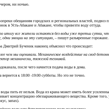
ечером, ни ночью.
вопреки обещаниям городских и региональных властей, подвоз п
ок в Усть-Абакане и Абакане, чтобы привезти воду оттуда.
 по итогу все жители остаются без воды уже третьи сутки, что
, одни эмоции на эту ситуацию,
– пишут разъяренные горожане.
ора Дмитрий Бученик наконец объяснил что происходит:
ее чем мы оценивали. Механическое воздействие на свод бетонно
ектор механически, тяжелой техникой.
доканала, после чего начнется подача воды в дома.
вернется к 18:00 -19:00 субботы. Но это не точно.
воды пить ее нельзя. Вода из крана может иметь более усиленны
ивает концентрацию обеззараживающего вещества. Кроме того, 
ус, запах).
ячёную воду или бутилированную воду из магазина.