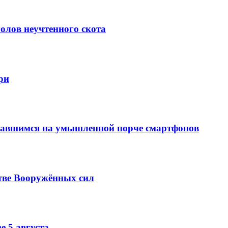
олов неучтенного скота
ри
вавшимся на умышленной порче смартфонов
тве Вооружённых сил
е 5 августа