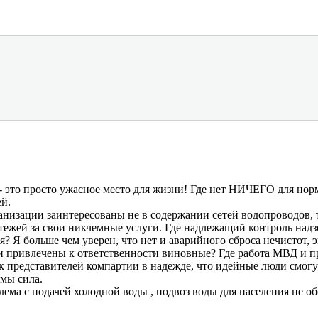
 - это просто ужасное место для жизни! Где нет НИЧЕГО для нор
ей.
изации заинтересованы не в содержании сетей водопроводов, т
атежей за свои никчемные услуги. Где надлежащий контроль над
? Я больше чем уверен, что нет и аварийного сброса нечистот,
и привлечены к ответственности виновные? Где работа МВД и пр
 представителей компартии в надежде, что идейные люди смогут
 мы сила.
ема с подачей холодной воды , подвоз воды для населения не обе