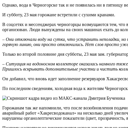
Однако, вода в Черногорске так и не появилась ни в пятницу в
И субботу, 23 мая горожане встретили с сухими кранами.
В соцсетях и мессенджерах черногорцы возмущаются тем, что 
организован. Люди вынуждены на своих машинах ехать до колон
– Они отключали воду на сутки, что устранить неполадки, но
горячую линию, они просто отключились. Нет слов просто уже
Только во второй половине дня субботы, 23 мая зам. губернат
– Ситуация на водоносном коллекторе оказалась намного тяжел
Пришлось вскрывать дополнительные участки и чистить колл
Он добавил, что вновь идет заполнение резервуаров Хакасресво
По последним сведениям, холодная вода к жителям Черногорска 
Горожанам так же напомнили, что после возобновления подачи 
аварийный работ «Хакресводоканал» на несколько дней увелич
нарушены органолептические показатели (цвет, прозрачность, вк
Поэтому настоятельно рекомендуется использовать только кип