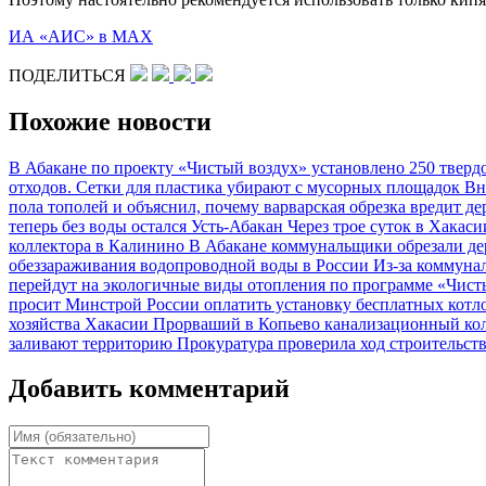
ИА «АИС» в МАХ
ПОДЕЛИТЬСЯ
Похожие новости
В Абакане по проекту «Чистый воздух» установлено 250 твер
отходов. Сетки для пластика убирают с мусорных площадок
Вн
пола тополей и объяснил, почему варварская обрезка вредит д
теперь без воды остался Усть-Абакан
Через трое суток в Хакас
коллектора в Калинино
В Абакане коммунальщики обрезали дер
обеззараживания водопроводной воды в России
Из-за коммуна
перейдут на экологичные виды отопления по программе «Чис
просит Минстрой России оплатить установку бесплатных котлов
хозяйства Хакасии
Прорваший в Копьево канализационный кол
заливают территорию
Прокуратура проверила ход строительст
Добавить комментарий