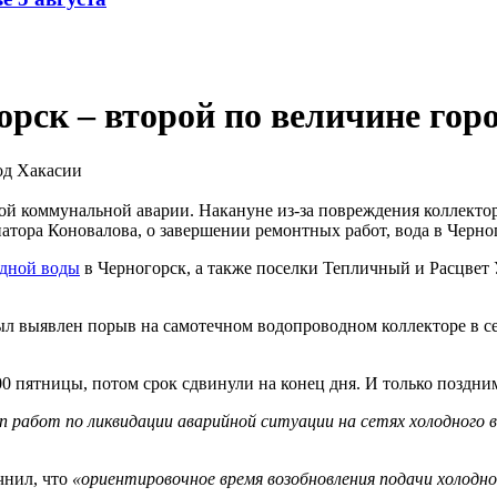
орск – второй по величине гор
й коммунальной аварии. Накануне из-за повреждения коллектора 
натора Коновалова, о завершении ремонтных работ, вода в Черног
одной воды
в Черногорск, а также поселки Тепличный и Расцвет
ыл выявлен порыв на самотечном водопроводном коллекторе в с
00 пятницы, потом срок сдвинули на конец дня. И только поздн
п работ по ликвидации аварийной ситуации на сетях холодного 
чнил, что
«ориентировочное время возобновления подачи холодно