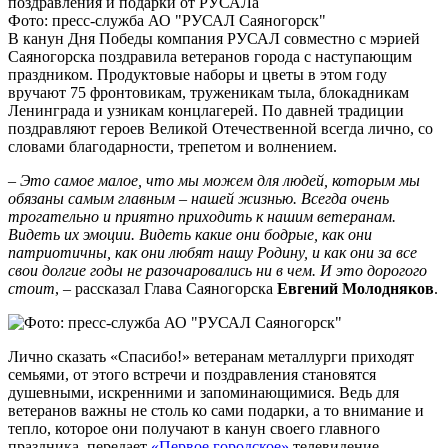
Фото: пресс-служба АО "РУСАЛ Саяногорск"
В канун Дня Победы компания РУСАЛ совместно с мэрией
Саяногорска поздравила ветеранов города с наступающим
праздником. Продуктовые наборы и цветы в этом году
вручают 75 фронтовикам, труженикам тыла, блокадникам
Ленинграда и узникам концлагерей. По давней традиции
поздравляют героев Великой Отечественной всегда лично, со
словами благодарности, трепетом и волнением.
– Это самое малое, что мы можем для людей, которым мы
обязаны самым главным – нашей жизнью. Всегда очень
трогательно и приятно приходить к нашим ветеранам.
Видеть их эмоции. Видеть какие они бодрые, как они
патриотичны, как они любят нашу Родину, и как они за все
свои долгие годы не разочаровались ни в чем. И это дорогого
стоит
, – рассказал Глава Саяногорска
Евгений Молодняков
.
Лично сказать «Спасибо!» ветеранам металлурги приходят
семьями, от этого встречи и поздравления становятся
душевными, искренними и запоминающимися. Ведь для
ветеранов важны не столь ко сами подарки, а то внимание и
тепло, которое они получают в канун своего главного
праздника, передает
«Первое городское»
телевидение