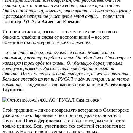
честь Дня Победы. Мы общаемся, они рассказывают свои
истории, как они жили в годы войны, как все происходило.
Очень трогательно, конечно, это слушать. Из-за этих чувств
и рассказов ветеранов участвую в этой акции
, – поделился
волонтер РУСАЛа
Вячеслав Еремин
.
Истории из жизни, рассказы о тяжести тех лет и о своих
близких, улыбки и слезы от воспоминаний – все это
объединяет волонтеров и героев торжества.
– У нас отец воевал, потом его не стало. Мама жила с
отчимом, у него три ордена славы. Он один был в Саяногорске
кавалером трех орденов славы. Он большую дорогу прошел
военную в разведке. Рассказывал, как страшно было на
фронте. Но он остался живой, выдержал, вынес все тяготы.
Большое спасибо компании РУСАЛ и администрации за такое
внимание
, – поделилась своими воспоминаниями
Александра
Глушнева
.
Этой традиции – лично поздравлять ветеранов в Саяногорске
уже много лет. Зародилась она при поддержке основателя
компании
Олега Дерипаски
. И с каждым годом становится
только ценнее. Ведь участников тех событий становится все
меньше. Но их подвиг всегда в наших сердцах.