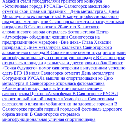
Хакасии стали победителями грантового конкурса
«Устойчивые города РУСАЛа»
Саяногорск масштабно
отметил свой главный праздник – День металлурга
С Днем
Металлурга всех причастных!
В канун профессионального
праздника металлургов Саяногорска отметили заслуженными
наградами
В Саяногорске к 20-летию Хакасского
алюминиевого завода открылась фотовыставка
Центр
«Атмосфера» объединил женщин Саяногорска на
предпраздничном марафоне «Вне цеха»
Глава Хакасии
поздравил с Днем металлурга коллектив Саяногорского
алюминиевого завода
В Сорске после реконструкции открыли
многофункциональную спортивную площадку
В Саяногорске
открылась площадка для выгула и дрессировки собак
Проект
«Точка будущего» помог саяногорским выпускникам успешно
сдать ЕГЭ
18 июля Саяногорск отметит День металлурга
Сотрудники РУСАЛа вышли на спортплощадки ко Дню
металлурга
В Саяногорске открылась фотовыставка
«Алюминий вокруг нас»
«Летние приключения» в
саяногорском Центре «Атмосфера»
В Саяногорске РУСАЛ
строит новый жилой квартал «Атмосфера»
Саяногорцам
рассказали о влиянии урбанистики на здоровье горожан
В
Саяногорске прошёл первый городской фестиваль здорового
образа жизни
В Саяногорске открылась
многофункциональная уличная спортплощадка