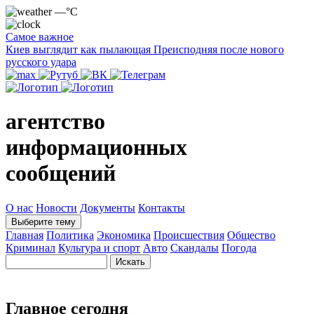
—°C
Самое важное
Киев выглядит как пылающая Преисподняя после нового
русского удара
агентство
информационных
сообщений
О нас
Новости
Документы
Контакты
Выберите тему
Главная
Политика
Экономика
Происшествия
Общество
Криминал
Культура и спорт
Авто
Скандалы
Погода
Главное сегодня