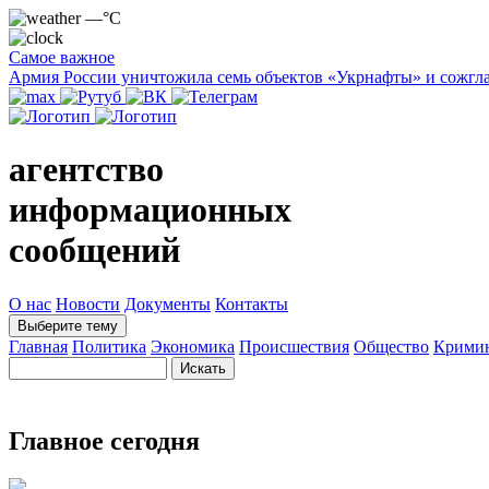
—°C
Самое важное
Армия России уничтожила семь объектов «Укрнафты» и сожгла
агентство
информационных
сообщений
О нас
Новости
Документы
Контакты
Выберите тему
Главная
Политика
Экономика
Происшествия
Общество
Крими
Главное сегодня