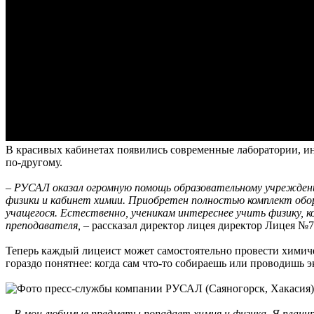
В красивых кабинетах появились современные лаборатории, инт
по-другому.
– РУСАЛ оказал огромную помощь образовательному учреждени
физики и кабинет химии. Приобретен полностью комплект обо
учащегося. Естественно, ученикам интереснее учить физику, 
преподавателя, –
рассказал директор лицея директор Лицея №
Теперь каждый лицеист может самостоятельно провести химичес
гораздо понятнее: когда сам что-то собираешь или проводишь 
– В мои любимые предметы попадает химия и физика. Я планир