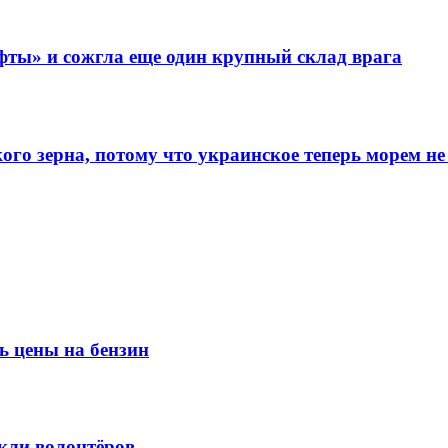
фты» и сожгла еще один крупный склад врага
го зерна, потому что украинское теперь морем не
ь цены на бензин
кли волонтёров