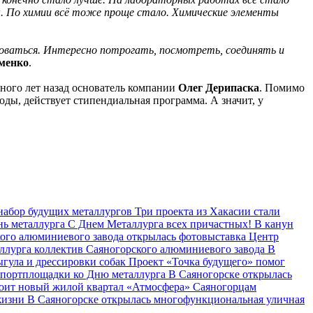
. По химии всё тоже проще стало. Химические элементы
иковаться. Интересно потрогать, посмотреть, соединять и
менко
.
ного лет назад основатель компании
Олег Дерипаска
. Помимо
ды, действует стипендиальная программа. А значит, у
набор будущих металлургов
Три проекта из Хакасии стали
нь металлурга
С Днем Металлурга всех причастных!
В канун
кого алюминиевого завода открылась фотовыставка
Центр
аллурга коллектив Саяногорского алюминиевого завода
В
ыгула и дрессировки собак
Проект «Точка будущего» помог
портплощадки ко Дню металлурга
В Саяногорске открылась
оит новый жилой квартал «Атмосфера»
Саяногорцам
 жизни
В Саяногорске открылась многофункциональная уличная