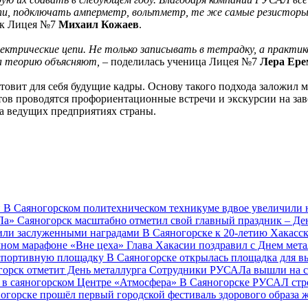
пи, подключать амперметр, вольтметр, те же самые резисторы
ик Лицея №7
Михаил Кожаев
.
электрические цепи. Не только записывать в тетрадку, а практ
да теорию объясняют,
– поделилась ученица Лицея №7
Лера Ере
овит для себя будущие кадры. Основу такого подхода заложил м
ов проводятся профориентационные встречи и экскурсии на заво
на ведущих предприятиях страны.
й
В Саяногорском политехническом техникуме вдвое увеличили 
АЛа»
Саяногорск масштабно отметил свой главный праздник – Де
тили заслуженными наградами
В Саяногорске к 20-летию Хакасс
чном марафоне «Вне цеха»
Глава Хакасии поздравил с Днем мет
 спортивную площадку
В Саяногорске открылась площадка для в
горск отметит День металлурга
Сотрудники РУСАЛа вышли на с
 в саяногорском Центре «Атмосфера»
В Саяногорске РУСАЛ стр
огорске прошёл первый городской фестиваль здорового образа