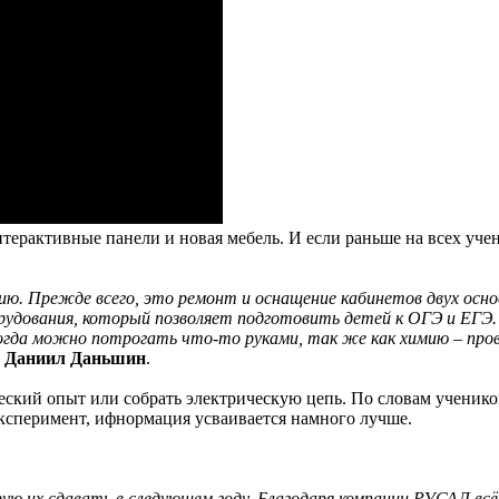
ерактивные панели и новая мебель. И если раньше на всех учени
ю. Прежде всего, это ремонт и оснащение кабинетов двух осн
рудования, который позволяет подготовить детей к ОГЭ и ЕГЭ
когда можно потрогать что-то руками, так же как химию – про
7
Даниил Даньшин
.
кий опыт или собрать электрическую цепь. По словам учеников,
эксперимент, ифнормация усваивается намного лучше.
ую их сдавать в следующем году. Благодаря компании РУСАЛ вс