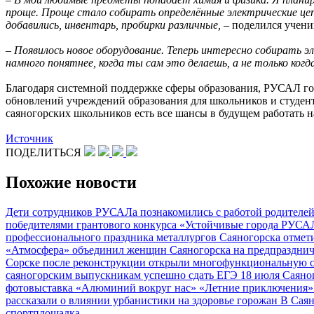
проще. Проще стало собирать определённые электрические це
добавились, инвентарь, пробирки различные, –
поделился учен
– Появилось новое оборудование. Теперь интересно собирать 
намного понятнее, когда ты сам это делаешь, а не только ког
Благодаря системной поддержке сферы образования, РУСАЛ гот
обновлений учреждений образования для школьников и студент
саяногорских школьников есть все шансы в будущем работать 
Источник
ПОДЕЛИТЬСЯ
Похожие новости
Дети сотрудников РУСАЛа познакомились с работой родителе
победителями грантового конкурса «Устойчивые города РУС
профессионального праздника металлургов Саяногорска отме
«Атмосфера» объединил женщин Саяногорска на предпраздни
Сорске после реконструкции открыли многофункциональную
саяногорским выпускникам успешно сдать ЕГЭ
18 июля Саяно
фотовыставка «Алюминий вокруг нас»
«Летние приключения»
рассказали о влиянии урбанистики на здоровье горожан
В Саян
спортплощадка