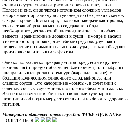
стенки сосудов, снижают риск инфарктов и инсультов.
Полезен и рис, он является источником сложных углеводов,
которые дают организму долгую энергию без резких скачков
сахара в крови. Листы нори, в которые заворачивают роллы, –
это настоящий рекордсмен по содержанию йода,
необходимого для здоровой щитовидной железы и обмена
веществ. Традиционные добавки к суши – имбирь и васаби –
это не просто приправы, а лечебные средства: улучшают
пищеварение и снимают спазмы в желудке, а также обладают
противовоспалительным эффектом.
Однако польза легко превращается во вред, если нарушена
технология (и продукт обсеменен бактериями) или выбраны
«неправильные» роллы в темпуре (жареные в кляре), с
большим количеством сливочного сыра, майонеза или
сладких соусов. Это калорийные «бомбы», в сочетании с
соленым соевым соусом польза от такого обеда минимальна.
Эксперты советуют выбирать правильные кулинарные
позиции и соблюдать меру, это отличный выбор для здорового
питания.
Материал подготовен пресс-службой ФГБУ «ЦОК АПК»
ПОДЕЛИТЬСЯ