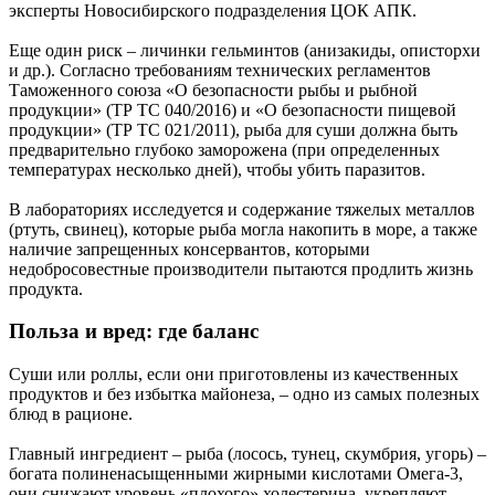
эксперты Новосибирского подразделения ЦОК АПК.
Еще один риск – личинки гельминтов (анизакиды, описторхи
и др.). Согласно требованиям технических регламентов
Таможенного союза «О безопасности рыбы и рыбной
продукции» (ТР ТС 040/2016) и «О безопасности пищевой
продукции» (ТР ТС 021/2011), рыба для суши должна быть
предварительно глубоко заморожена (при определенных
температурах несколько дней), чтобы убить паразитов.
В лабораториях исследуется и содержание тяжелых металлов
(ртуть, свинец), которые рыба могла накопить в море, а также
наличие запрещенных консервантов, которыми
недобросовестные производители пытаются продлить жизнь
продукта.
Польза и вред: где баланс
Суши или роллы, если они приготовлены из качественных
продуктов и без избытка майонеза, – одно из самых полезных
блюд в рационе.
Главный ингредиент – рыба (лосось, тунец, скумбрия, угорь) –
богата полиненасыщенными жирными кислотами Омега-3,
они снижают уровень «плохого» холестерина, укрепляют