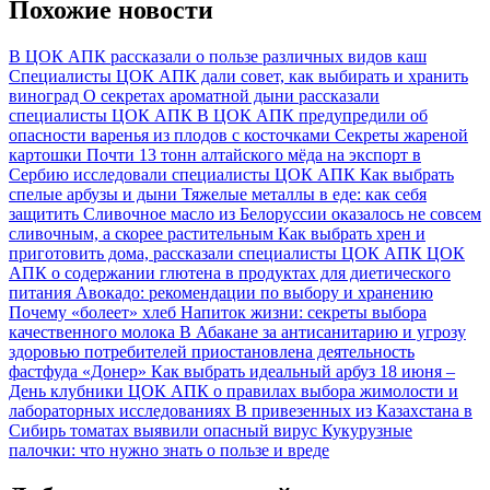
Похожие новости
В ЦОК АПК рассказали о пользе различных видов каш
Специалисты ЦОК АПК дали совет, как выбирать и хранить
виноград
О секретах ароматной дыни рассказали
специалисты ЦОК АПК
В ЦОК АПК предупредили об
опасности варенья из плодов с косточками
Секреты жареной
картошки
Почти 13 тонн алтайского мёда на экспорт в
Сербию исследовали специалисты ЦОК АПК
Как выбрать
спелые арбузы и дыни
Тяжелые металлы в еде: как себя
защитить
Сливочное масло из Белоруссии оказалось не совсем
сливочным, а скорее растительным
Как выбрать хрен и
приготовить дома, рассказали специалисты ЦОК АПК
ЦОК
АПК о содержании глютена в продуктах для диетического
питания
Авокадо: рекомендации по выбору и хранению
Почему «болеет» хлеб
Напиток жизни: секреты выбора
качественного молока
В Абакане за антисанитарию и угрозу
здоровью потребителей приостановлена деятельность
фастфуда «Донер»
Как выбрать идеальный арбуз
18 июня –
День клубники
ЦОК АПК о правилах выбора жимолости и
лабораторных исследованиях
В привезенных из Казахстана в
Сибирь томатах выявили опасный вирус
Кукурузные
палочки: что нужно знать о пользе и вреде