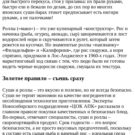
для быстрого перекуса, стоя у прилавка: их брали руками,
быстро ели и бежали по делам, до сих пор во многих
японских суши-барах этикет предписывает есть нигири
руками, а не палочками!
Роллы («маки») – это уже кулинарный «конструктор». Рис и
начинка (рыба, огурец, авокадо, сыр) заворачиваются в лист
водорослей нори и скручиваются в рулет, который затем
режется на кусочки. Но знаменитые роллы «наизнанку»
«Филадельфия» и «Калифорния», где рис снаружи, а нори
спрятано, придумали в Лос-Анджелесе в 1960-х годах. Этот
маркетинговый ход связан с тем, что люди были не готовы
видеть черные водоросли снаружи, смущала их текстура.
Золотое правило – съешь сразу
Суши и роллы – это вкусно и полезно, но не всегда безопасно.
Суши не терпят экономии на качестве ингредиентов и
несоблюдения технологии приготовления. Эксперты
Новосибирского подразделения «ЦОК АПК» рассказали о
главном правиле покупки качественных и безопасных блюд.
Во-первых, отмечают специалисты, суши и роллы –
скоропортящийся продукт. Срок годности – это вопрос
безопасности, а не просто вкусовых предпочтений, поскольку
в составе есть сырая рыба и вареный рис – идеальная среда