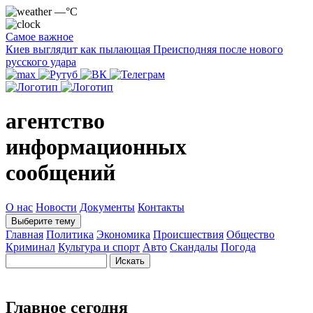
—°C
Самое важное
Киев выглядит как пылающая Преисподняя после нового
русского удара
агентство
информационных
сообщений
О нас
Новости
Документы
Контакты
Выберите тему
Главная
Политика
Экономика
Происшествия
Общество
Криминал
Культура и спорт
Авто
Скандалы
Погода
Главное сегодня