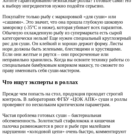
Хотите гарантированно безопасные роллы? Готовьте сами! Но
к выбору ингредиентов нужно подойти серьезно.
Покупайте только рыбу с маркировкой «для суши» или
«сашими». Это значит, что она прошла глубокую шоковую
заморозку (-35°C и ниже), которая убивает всех паразитов.
Обычную охлажденную рыбу из супермаркета есть сырой
категорически нельзя! Еще нужен специальный круглозерный
рис для суши. Он клейкий и хорошо держит форму. Листы
нори должны быть зелеными, блестящими и хрустящими.
Если они желтые и рвутся – они просроченные или
неправильно хранились. Когда вы освоите технику работы со
специальным бамбуковым ковриком макису, то сможете по
праву именовать себя суши-мастером.
Что ищут эксперты в роллах
Прежде чем попасть на стол, продукция проходит строгий
контроль. В лабораториях ФГБУ «ЦОК АПК» суши и роллы
проверяют по нескольким критическим параметрам.
Частая проблема готовых суши – бактериальная
обсемененность. Золотистый стафилококк и кишечная
палочка размножаются в рисе и рыбе при малейшем
нарушении «холодовой цепи» очень быстро, комментируют