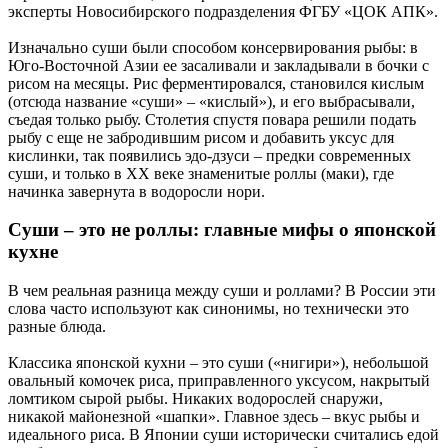
эксперты Новосибирского подразделения ФГБУ «ЦОК АПК».
Изначально суши были способом консервирования рыбы: в
Юго-Восточной Азии ее засаливали и закладывали в бочки с
рисом на месяцы. Рис ферментировался, становился кислым
(отсюда название «суши» – «кислый»), и его выбрасывали,
съедая только рыбу. Столетия спустя повара решили подать
рыбу с еще не забродившим рисом и добавить уксус для
кислинки, так появились эдо-дзуси – предки современных
суши, и только в XX веке знаменитые роллы (маки), где
начинка завернута в водоросли нори.
Суши – это не роллы: главные мифы о японской
кухне
В чем реальная разница между суши и роллами? В России эти
слова часто используют как синонимы, но технически это
разные блюда.
Классика японской кухни – это суши («нигири»), небольшой
овальный комочек риса, приправленного уксусом, накрытый
ломтиком сырой рыбы. Никаких водорослей снаружи,
никакой майонезной «шапки». Главное здесь – вкус рыбы и
идеального риса. В Японии суши исторически считались едой