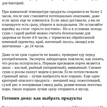
для бактерий.
При комнатной температуре продукты сохранятся не более 2
часов, после они становятся потенциально опасными, даже
если запах еще не изменился. Если заказ доставили, а вы не
планируете есть сразу, уберите в холодильник. Не оставляйте
коробку на столе «просто постоять». Но и в условиях холода
суши с сырой рыбой можно считать безопасными для
здоровья не более 4-6 часов, с термически обработанной
начинкой (креветка, краб, копченый лосось, овощи) или
запеченные – до 24 часов.
Даже если срок годности не вышел, проверьте еду перед
употреблением. Эксперты лаборатории пояснили, как понять,
что роллы испортились. Первым признаком порчи является
запах – кислый, рыбный (неприятный), аммиачный. Свежие
суши и роллы пахнут морем и рисом. Если почувствовали
странный запах – лучше выбросить всю порцию. Еще один
критерий опасного продукта – внешний вид: пожелтевший,
сухой рис и потерявшая глянец рыба, размягченная ленточка
нори, такую порцию лучше сразу отправить в мусор.
Готовим дома: как выбрать продукты