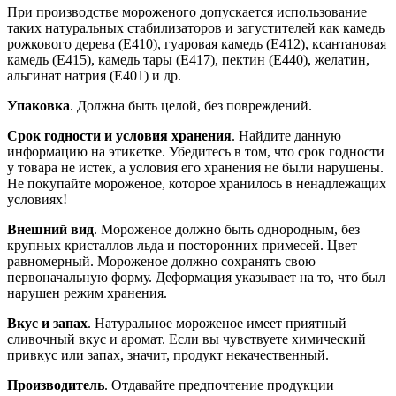
При производстве мороженого допускается использование
таких натуральных стабилизаторов и загустителей как камедь
рожкового дерева (Е410), гуаровая камедь (Е412), ксантановая
камедь (Е415), камедь тары (Е417), пектин (Е440), желатин,
альгинат натрия (Е401) и др.
Упаковка
. Должна быть целой, без повреждений.
Срок годности и условия хранения
. Найдите данную
информацию на этикетке. Убедитесь в том, что срок годности
у товара не истек, а условия его хранения не были нарушены.
Не покупайте мороженое, которое хранилось в ненадлежащих
условиях!
Внешний вид
. Мороженое должно быть однородным, без
крупных кристаллов льда и посторонних примесей. Цвет –
равномерный. Мороженое должно сохранять свою
первоначальную форму. Деформация указывает на то, что был
нарушен режим хранения.
Вкус и запах
.
Натуральное мороженое имеет приятный
сливочный вкус и аромат. Если вы чувствуете химический
привкус или запах, значит, продукт некачественный.
Производитель
. Отдавайте предпочтение продукции