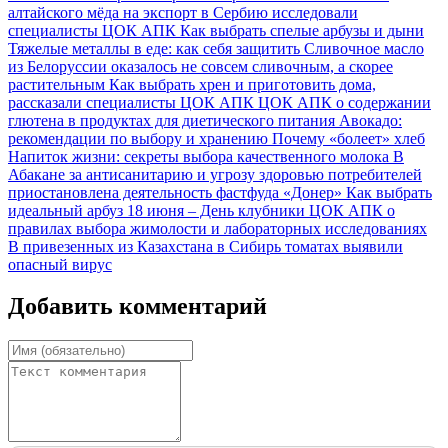
алтайского мёда на экспорт в Сербию исследовали
специалисты ЦОК АПК
Как выбрать спелые арбузы и дыни
Тяжелые металлы в еде: как себя защитить
Сливочное масло
из Белоруссии оказалось не совсем сливочным, а скорее
растительным
Как выбрать хрен и приготовить дома,
рассказали специалисты ЦОК АПК
ЦОК АПК о содержании
глютена в продуктах для диетического питания
Авокадо:
рекомендации по выбору и хранению
Почему «болеет» хлеб
Напиток жизни: секреты выбора качественного молока
В
Абакане за антисанитарию и угрозу здоровью потребителей
приостановлена деятельность фастфуда «Донер»
Как выбрать
идеальный арбуз
18 июня – День клубники
ЦОК АПК о
правилах выбора жимолости и лабораторных исследованиях
В привезенных из Казахстана в Сибирь томатах выявили
опасный вирус
Добавить комментарий