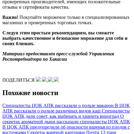
проверенных производителей, имеющих положительные
отзывы и сертификаты качества.
Важно!
Покупайте мороженое только в специализированных
магазинах и проверенных торговых точках.
Следуя этим простым рекомендациям, вы сможете
выбрать качественное и безопасное мороженое для себя и
своих близких.
Материал предоставлен пресс-службой Управления
Роспотребнадзора по Хакасии
ПОДЕЛИТЬСЯ
Похожие новости
Специалисты ЦОК АПК рассказали о пользе макарон
В ЦОК
АПК рассказали о пользе различных видов каш
Специалисты
ЦОК АПК дали совет, как выбирать и хранить виноград
О
секретах ароматной дыни рассказали специалисты ЦОК АПК
В ЦОК АПК предупредили об опасности варенья из плодов с
косточками
Секреты жареной картошки
Почти 13 тонн